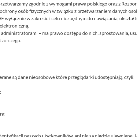
zetwarzamy zgodnie z wymogami prawa polskiego oraz z Rozporz
e ochrony osób fizycznych w związku z przetwarzaniem danych o
 wyłącznie w zakresie i celu niezbędnym do nawiązania, ukształto
elektroniczną.
y administratorami – ma prawo dostępu do nich, sprostowania, usu
dzorczego.
rane są dane nieosobowe które przeglądarki udostępniają, czyli:
;
ra;
 identyfikacji naszych użytkowników, ani nie są nigdzie ujawnian