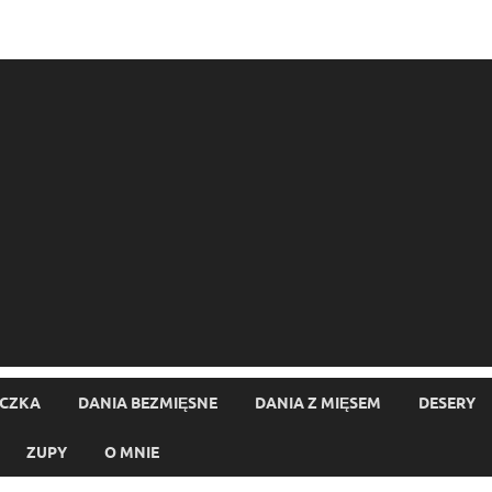
ECZKA
DANIA BEZMIĘSNE
DANIA Z MIĘSEM
DESERY
ZUPY
O MNIE