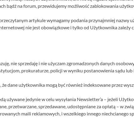
ach bądź na forum, przewidujemy możliwość zablokowania użytkow
/przeczytanym artykule wymagamy podania przynajmniej nazwy u
y internetowej nie jest obowiązkowe i tylko od Użytkownika zależy 
zuję, nie sprzedaję i nie użyczam zgromadzonych danych osobow
tytucjom, prokuraturze, policji w wyniku postanowienia sądu lu
, że dane użytkownika mogą być również indeksowane przez wyszu
 używane jedynie w celu wysyłania Newsletter’a – jeżeli Użytkow
ane, przetwarzane, sprzedawane, udostępniane za opłatą – w zwią
rowanych maili reklamowych, i wszelkiego innego niechcianego s