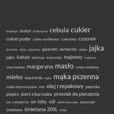
cukier
cebula
budyń
bułka tarta
biszkopt
czosnek
cukier puder
cukier wanilinowy
czekolada
jajka
galaretki
herbatniki
drożdże
jabłka
dżem
galaretka
majonez
kakao
jajko
ketchup
kukurydza
makaron
masło
margaryna
marchewka
mięso mielone
mąka pszenna
mleko
musztarda
mąka
olej rzepakowy
papryka
olej
mąka ziemniaczana
proszek do pieczenia
pieprz
pierś z kurczaka
sól
ser żółty
ser z wiaderka
ziemniaki
wiórki kokosowe
śmietana 30%
śmietana
żółtka