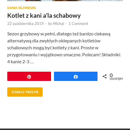
DANIA BEZMIĘSNE
Kotlet z kani a’la schabowy
22 października 2019
-
by
Michal
-
1 Comment
Sezon grzybowy w pełni, dlatego też bardzo ciekawą
alternatywą dla zwykłych oklepanych kotletów
schabowych mogą być kotlety z kani. Proste w
przygotowaniu i wyjątkowo smaczne. Polecam! Składniki:
4 kanie 2-3 …
0
Przypnij
Udostępnij
UDOSTĘPNIEŃ
ZOBACZ PRZEPIS