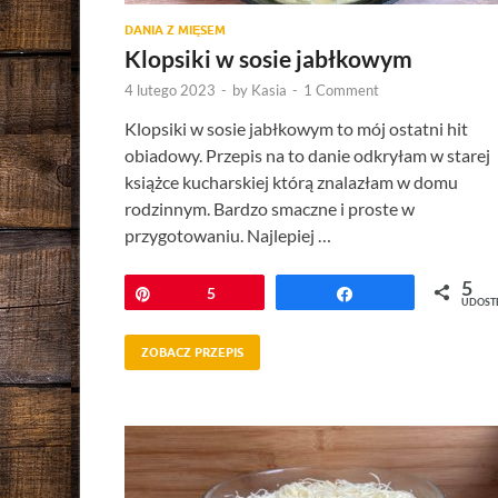
DANIA Z MIĘSEM
Klopsiki w sosie jabłkowym
4 lutego 2023
-
by
Kasia
-
1 Comment
Klopsiki w sosie jabłkowym to mój ostatni hit
obiadowy. Przepis na to danie odkryłam w starej
książce kucharskiej którą znalazłam w domu
rodzinnym. Bardzo smaczne i proste w
przygotowaniu. Najlepiej …
5
Przypnij
5
Udostępnij
UDOST
ZOBACZ PRZEPIS