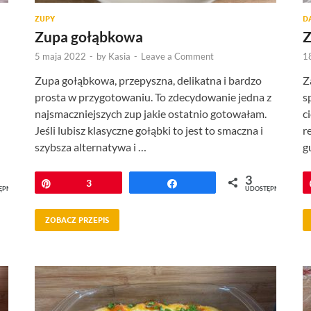
ZUPY
D
Zupa gołąbkowa
Z
5 maja 2022
-
by
Kasia
-
Leave a Comment
1
Zupa gołąbkowa, przepyszna, delikatna i bardzo
Z
prosta w przygotowaniu. To zdecydowanie jedna z
s
najsmaczniejszych zup jakie ostatnio gotowałam.
c
Jeśli lubisz klasyczne gołąbki to jest to smaczna i
r
szybsza alternatywa i …
g
3
Przypnij
3
Udostępnij
ĘPNIEŃ
UDOSTĘPNIEŃ
ZOBACZ PRZEPIS