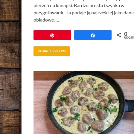
pieczeń na kanapki. Bardzo prosta i szybka w
przygotowaniu. Ja podaje ją najczęściej jako dani
obiadowe. …
0
Przypnij
Udostępnij
UDOST
ZOBACZ PRZEPIS