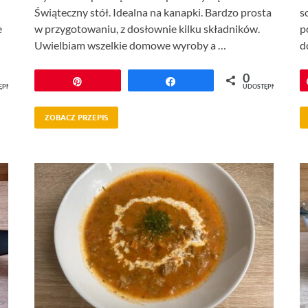
Świąteczny stół. Idealna na kanapki. Bardzo prosta
s
e
w przygotowaniu, z dosłownie kilku składników.
p
Uwielbiam wszelkie domowe wyroby a …
d
0
Przypnij
Udostępnij
ĘPNIEŃ
UDOSTĘPNIEŃ
ZOBACZ PRZEPIS