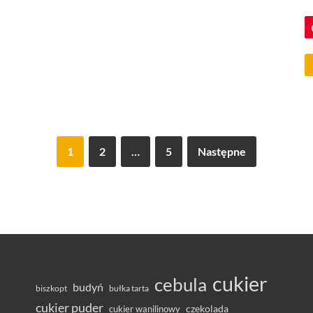
1
2
…
5
Następne
cukier
cebula
budyń
bułka tarta
biszkopt
cukier puder
cukier wanilinowy
czekolada