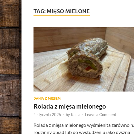
TAG:
MIĘSO MIELONE
DANIA Z MIĘSEM
Rolada z mięsa mielonego
4 stycznia 2025
-
by
Kasia
-
Leave a Comment
Rolada z mięsa mielonego wyśmienita zarówno n
rodzinny obiad lub po wystudzeniu jako pyszna