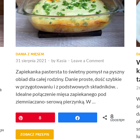
DANIA Z MIĘSEM
D
31 sierpnia 2021
-
by
Kasia
-
Leave a Comment
W
k
Zapiekanka pastersta to świetny pomysł na pyszny
t
obiad dla całej rodziny. Danie proste, dość szybkie
w przygotowaniu i z podstwowych składników. .
2
a
Idealne połączenie mięsa zapiekanego pod
W
ziemniaczano-serową pierzynką. W …
ś
d
8
Przypnij
8
Udostępnij
o
UDOSTĘPNIEŃ
s
ĘPNIEŃ
ZOBACZ PRZEPIS
l