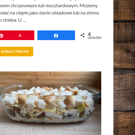
osem chrzanowym lub musztardowym. Możemy
odać na ciepło jako danie obiadowe lub na zimno
o chleba. U …
4
Przypnij
4
Udostępnij
UDOSTĘPNIEŃ
ZOBACZ PRZEPIS