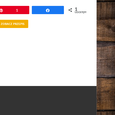
1
Przypnij
1
Udostępnij
UDOSTĘPNIEŃ
ZOBACZ PRZEPIS