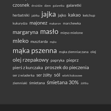
czosnek
galaretki
drożdże
dżem
galaretka
jajka
kakao
herbatniki
jajko
ketchup
jabłka
majonez
marchewka
kukurydza
makaron
masło
margaryna
mięso mielone
mleko
musztarda
mąka
mąka pszenna
olej
mąka ziemniaczana
olej rzepakowy
pieprz
papryka
proszek do pieczenia
pierś z kurczaka
sól
ser żółty
ser z wiaderka
wiórki kokosowe
śmietana 30%
śmietana
ziemniaki
żółtka