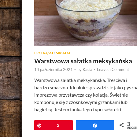
PRZEKĄSKI
/
SAŁATKI
Warstwowa sałatka meksykańska
14 października 2021
-
by
Kasia
-
Leave a Comment
Warstwowa sałatka meksykańska. Treściwa i
bardzo smaczna. Idealnie sprawdzi się jako pyszn
imprezowa przystawcza czy kolacja. Świetnie
komponuje się z czosnkowymi grzankami lub
bagietką. Jestem fanką tego typu sałatek i …
3
Przypnij
3
Udostępnij
UDOST