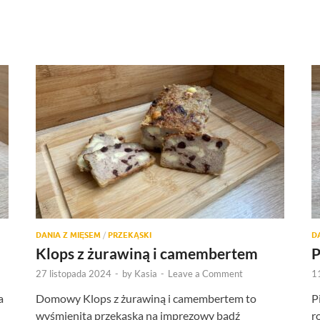
DANIA Z MIĘSEM
/
PRZEKĄSKI
D
Klops z żurawiną i camembertem
P
27 listopada 2024
-
by
Kasia
-
Leave a Comment
1
a
Domowy Klops z żurawiną i camembertem to
P
wyśmienita przekąska na imprezowy bądź
r