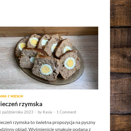
ANIA Z MIĘSEM
ieczeń rzymska
1 października 2023
-
by
Kasia
-
1 Comment
ieczeń rzymska to świetna propozycja na pyszny
odzinny obiad. Wyśmienicie smakuje podana z