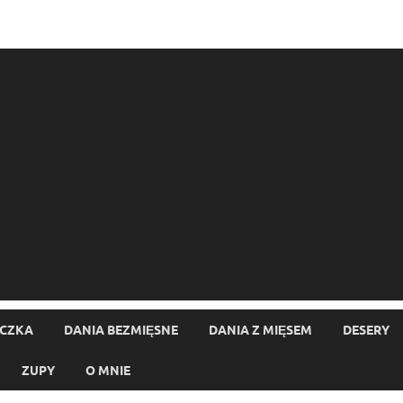
ECZKA
DANIA BEZMIĘSNE
DANIA Z MIĘSEM
DESERY
ZUPY
O MNIE