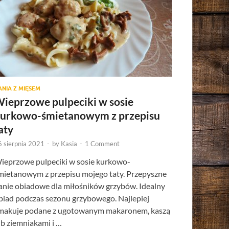
ANIA Z MIĘSEM
ieprzowe pulpeciki w sosie
urkowo-śmietanowym z przepisu
aty
6 sierpnia 2021
-
by
Kasia
-
1 Comment
ieprzowe pulpeciki w sosie kurkowo-
mietanowym z przepisu mojego taty. Przepyszne
anie obiadowe dla miłośników grzybów. Idealny
biad podczas sezonu grzybowego. Najlepiej
makuje podane z ugotowanym makaronem, kaszą
ub ziemniakami i …