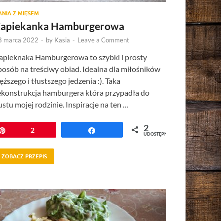
ANIA Z MIĘSEM
apiekanka Hamburgerowa
8 marca 2022
-
by
Kasia
-
Leave a Comment
apieknaka Hamburgerowa to szybki i prosty
posób na treściwy obiad. Idealna dla miłośników
ięższego i tłustszego jedzenia :). Taka
ekonstrukcja hamburgera która przypadła do
ustu mojej rodzinie. Inspiracje na ten …
2
Przypnij
2
Udostępnij
UDOSTĘPNIEŃ
ZOBACZ PRZEPIS