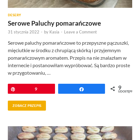
DESERY
Serowe Paluchy pomarańczowe
31 stycznia 2022
-
by
Kasia
-
Leave a Comment
Serowe paluchy pomarańczowe to przepyszne pączuszki,
mięciutkie w środku z chrupiącą skórką i przyjemnym
pomarańczowym aromatem. Przepis na nie znalazłam w
internecie i postanowiłam wypróbować. Są bardzo proste
w przygotowaniu, …
9
Przypnij
9
Udostępnij
UDOSTĘPNIEŃ
ZOBACZ PRZEPIS