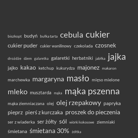
cukier
cebula
budyń
bułka tarta
biszkopt
czosnek
cukier puder
cukier wanilinowy
czekolada
jajka
galaretki
herbatniki
drożdże
jabłka
dżem
galaretka
majonez
kakao
jajko
ketchup
kukurydza
makaron
masło
margaryna
marchewka
mięso mielone
mąka pszenna
mleko
musztarda
mąka
olej rzepakowy
papryka
olej
mąka ziemniaczana
proszek do pieczenia
pieprz
pierś z kurczaka
sól
ser żółty
ser z wiaderka
ziemniaki
wiórki kokosowe
śmietana 30%
śmietana
żółtka