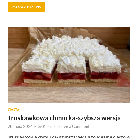
ZOBACZ PRZEPIS
CIASTA
Truskawkowa chmurka-szybsza wersja
28 maja 2024
-
by
Kasia
-
Leave a Comment
Truskawkowa chmurka- szybsza wersja to idealne ciasto w