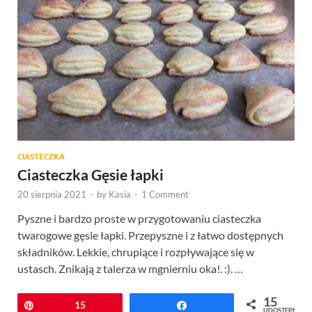
CIASTECZKA
Ciasteczka Gęsie łapki
20 sierpnia 2021
-
by
Kasia
-
1 Comment
Pyszne i bardzo proste w przygotowaniu ciasteczka
twarogowe gęsie łapki. Przepyszne i z łatwo dostępnych
składników. Lekkie, chrupiące i rozpływające się w
ustasch. Znikają z talerza w mgnierniu oka!. :). …
15
Przypnij
15
Udostępnij
UDOSTĘPNIEŃ