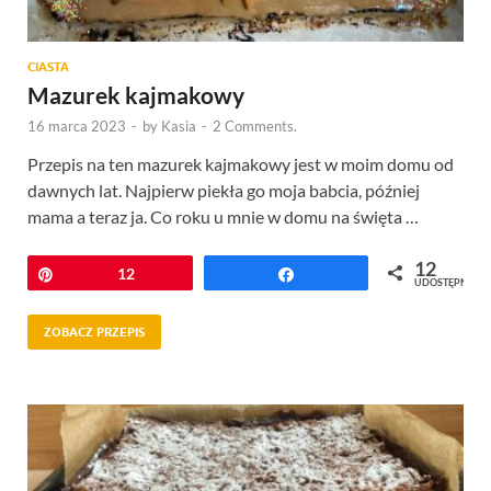
CIASTA
Mazurek kajmakowy
16 marca 2023
-
by
Kasia
-
2 Comments.
Przepis na ten mazurek kajmakowy jest w moim domu od
dawnych lat. Najpierw piekła go moja babcia, później
mama a teraz ja. Co roku u mnie w domu na święta …
12
Przypnij
12
Udostępnij
UDOSTĘPNIEŃ
ZOBACZ PRZEPIS