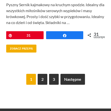
Pyszny Sernik kajmakowy na kruchym spodzie. Idealny dla
wszystkich miłośników serowych wypieków i masy
krówkowej. Prosty i dość szybki w przygotowaniu. Idealny
na co dzień i od święta. Składniki na …
31
Przypnij
31
Udostępnij
UDOSTĘPNIEŃ
ZOBACZ PRZEPIS
1
2
3
Następne