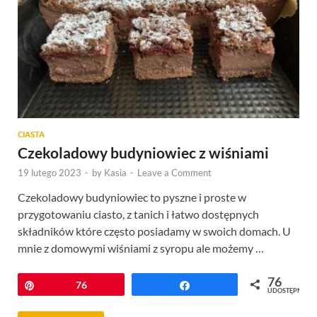
CIASTA
Czekoladowy budyniowiec z wiśniami
19 lutego 2023
-
by
Kasia
-
Leave a Comment
Czekoladowy budyniowiec to pyszne i proste w
przygotowaniu ciasto, z tanich i łatwo dostępnych
składników które często posiadamy w swoich domach. U
mnie z domowymi wiśniami z syropu ale możemy …
76
Przypnij
76
Udostępnij
UDOSTĘPNIEŃ