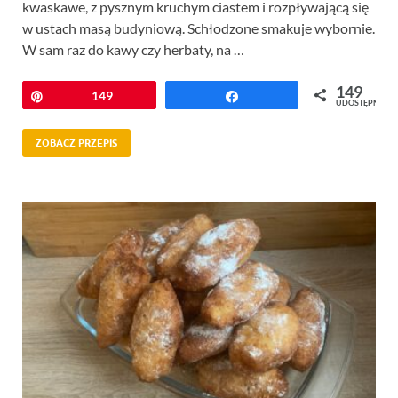
kwaskawe, z pysznym kruchym ciastem i rozpływającą się
w ustach masą budyniową. Schłodzone smakuje wybornie.
W sam raz do kawy czy herbaty, na …
149
Przypnij
149
Udostępnij
UDOSTĘPNIEŃ
ZOBACZ PRZEPIS