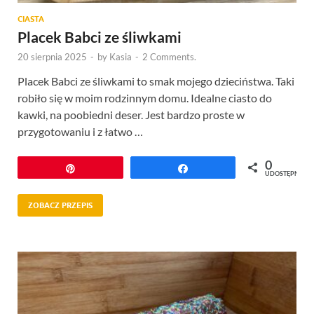
CIASTA
Placek Babci ze śliwkami
20 sierpnia 2025
-
by
Kasia
-
2 Comments.
Placek Babci ze śliwkami to smak mojego dzieciństwa. Taki
robiło się w moim rodzinnym domu. Idealne ciasto do
kawki, na poobiedni deser. Jest bardzo proste w
przygotowaniu i z łatwo …
0
Przypnij
Udostępnij
UDOSTĘPNIEŃ
ZOBACZ PRZEPIS