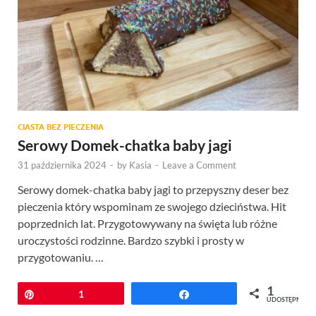
CIASTA BEZ PIECZENIA
Serowy Domek-chatka baby jagi
31 października 2024
-
by
Kasia
-
Leave a Comment
Serowy domek-chatka baby jagi to przepyszny deser bez
pieczenia który wspominam ze swojego dzieciństwa. Hit
poprzednich lat. Przygotowywany na święta lub różne
uroczystości rodzinne. Bardzo szybki i prosty w
przygotowaniu. …
1
Przypnij
1
Udostępnij
UDOSTĘPNIEŃ