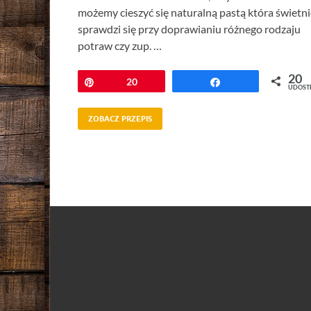
możemy cieszyć się naturalną pastą która świetni
sprawdzi się przy doprawianiu różnego rodzaju
potraw czy zup. …
20
Przypnij
20
Udostępnij
UDOST
ZOBACZ PRZEPIS