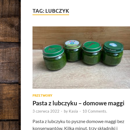
TAG:
LUBCZYK
PRZETWORY
Pasta z lubczyku – domowe maggi
3 czerwca 2022
-
by
Kasia
-
10 Comments.
Pasta z lubczyku to pyszne domowe maggi bez
konserwantów. Kilka minut, trzy składniki i