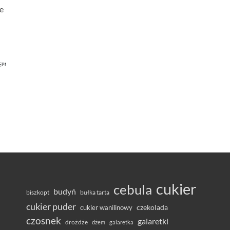
e
ĘPNIEŃ
cukier
cebula
budyń
bułka tarta
biszkopt
cukier puder
cukier wanilinowy
czekolada
czosnek
galaretki
drożdże
dżem
galaretka