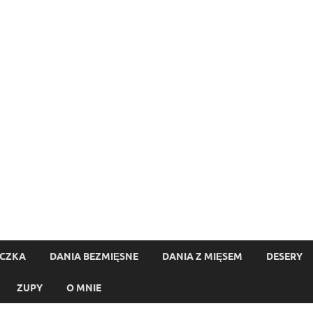
ECZKA
DANIA BEZMIĘSNE
DANIA Z MIĘSEM
DESERY
ZUPY
O MNIE