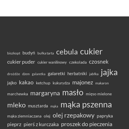
cukier
cebula
budyń
bułka tarta
biszkopt
czosnek
cukier puder
cukier wanilinowy
czekolada
jajka
galaretki
herbatniki
drożdże
jabłka
dżem
galaretka
majonez
kakao
jajko
ketchup
kukurydza
makaron
masło
margaryna
marchewka
mięso mielone
mąka pszenna
mleko
musztarda
mąka
olej rzepakowy
papryka
olej
mąka ziemniaczana
proszek do pieczenia
pieprz
pierś z kurczaka