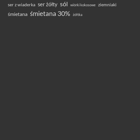
sól
ser żółty
ser z wiaderka
ziemniaki
wiórki kokosowe
śmietana 30%
śmietana
żółtka