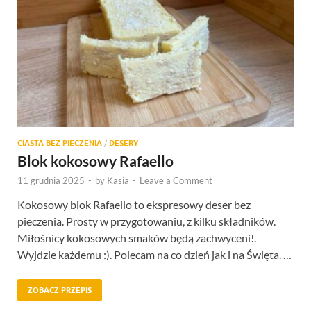
CIASTA BEZ PIECZENIA
/
DESERY
Blok kokosowy Rafaello
11 grudnia 2025
-
by
Kasia
-
Leave a Comment
Kokosowy blok Rafaello to ekspresowy deser bez
pieczenia. Prosty w przygotowaniu, z kilku składników.
Miłośnicy kokosowych smaków będą zachwyceni!.
Wyjdzie każdemu :). Polecam na co dzień jak i na Święta. …
ZOBACZ PRZEPIS