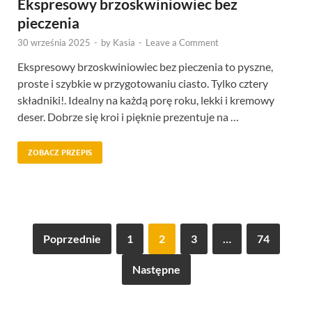
Ekspresowy brzoskwiniowiec bez
pieczenia
30 września 2025
-
by
Kasia
-
Leave a Comment
Ekspresowy brzoskwiniowiec bez pieczenia to pyszne,
proste i szybkie w przygotowaniu ciasto. Tylko cztery
składniki!. Idealny na każdą porę roku, lekki i kremowy
deser. Dobrze się kroi i pięknie prezentuje na …
ZOBACZ PRZEPIS
Poprzednie
1
2
3
…
74
Następne