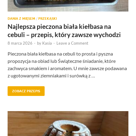
DANIA Z MIĘSEM
/
PRZEKĄSKI
Najlepsza pieczona biała kiełbasa na
cebuli – przepis, który zawsze wychodzi
8 marca 2026
-
by
Kasia
-
Leave a Comment
Pieczona biała kiełbasa na cebuli to prosta i pyszna
propozycja na obiad lub Świąteczne śniadanie, które
zachwyca smakiem i aromatem. U mnie zawsze podawana
z ugotowanymi ziemniakami i surówką z …
ZOBACZ PRZEPIS