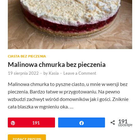
CIASTA BEZ PIECZENIA
Malinowa chmurka bez pieczenia
19 sierpnia 2022
-
by
Kasia
-
Leave a Comment
Malinowa chmurka to pyszne ciasto, u mnie w wersji bez
pieczenia. Bardzo łatwe w przygotowaniu. Na pewno
wzbudzi zachwyt wśród domowników jak i gości. Zniknie
cała blaszka w mgnieniu oka. …
191
Przypnij
191
Udostępnij
UDOSTĘPNIEŃ
ZOBACZ PRZEPIS