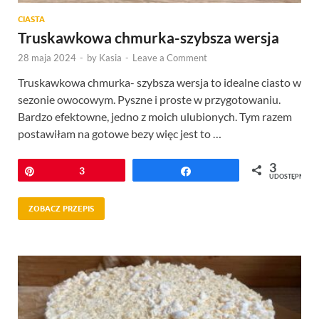
CIASTA
Truskawkowa chmurka-szybsza wersja
28 maja 2024
-
by
Kasia
-
Leave a Comment
Truskawkowa chmurka- szybsza wersja to idealne ciasto w
sezonie owocowym. Pyszne i proste w przygotowaniu.
Bardzo efektowne, jedno z moich ulubionych. Tym razem
postawiłam na gotowe bezy więc jest to …
3
Przypnij
3
Udostępnij
UDOSTĘPNIEŃ
ZOBACZ PRZEPIS