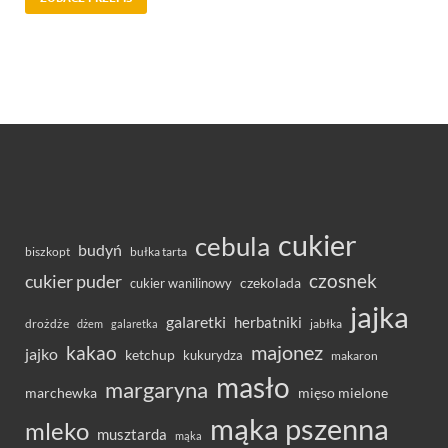
cukier
cebula
budyń
bułka tarta
biszkopt
czosnek
cukier puder
cukier wanilinowy
czekolada
jajka
galaretki
herbatniki
drożdże
jabłka
dżem
galaretka
majonez
kakao
jajko
ketchup
kukurydza
makaron
masło
margaryna
marchewka
mięso mielone
mąka pszenna
mleko
musztarda
mąka