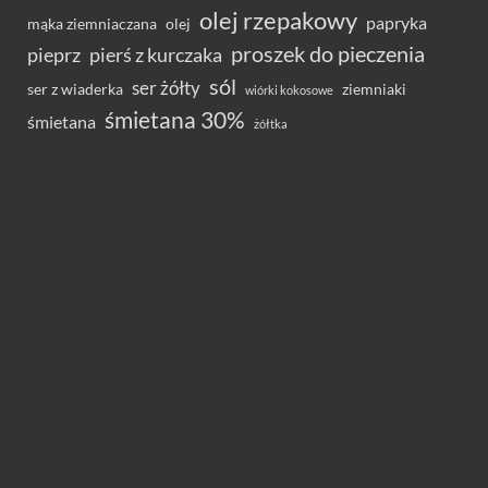
olej rzepakowy
papryka
olej
mąka ziemniaczana
proszek do pieczenia
pieprz
pierś z kurczaka
sól
ser żółty
ser z wiaderka
ziemniaki
wiórki kokosowe
śmietana 30%
śmietana
żółtka