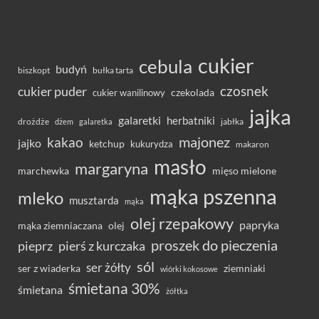
cukier
cebula
budyń
bułka tarta
biszkopt
czosnek
cukier puder
cukier wanilinowy
czekolada
jajka
galaretki
herbatniki
drożdże
jabłka
dżem
galaretka
majonez
kakao
jajko
ketchup
kukurydza
makaron
masło
margaryna
marchewka
mięso mielone
mąka pszenna
mleko
musztarda
mąka
olej rzepakowy
papryka
olej
mąka ziemniaczana
proszek do pieczenia
pieprz
pierś z kurczaka
sól
ser żółty
ser z wiaderka
ziemniaki
wiórki kokosowe
śmietana 30%
śmietana
żółtka