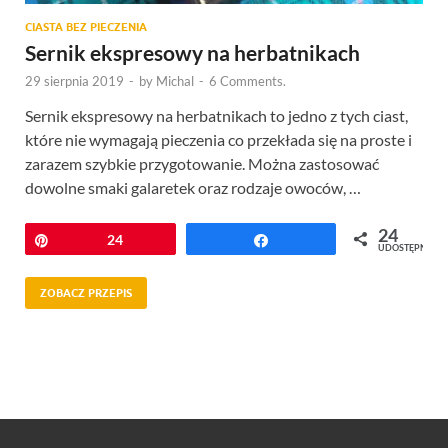
CIASTA BEZ PIECZENIA
Sernik ekspresowy na herbatnikach
29 sierpnia 2019
-
by
Michal
-
6 Comments.
Sernik ekspresowy na herbatnikach to jedno z tych ciast,
które nie wymagają pieczenia co przekłada się na proste i
zarazem szybkie przygotowanie. Można zastosować
dowolne smaki galaretek oraz rodzaje owoców, …
24
Przypnij
24
Udostępnij
UDOSTĘPNIEŃ
ZOBACZ PRZEPIS