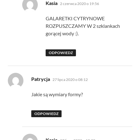
pisze:
Kasia
2 czerwca 2020 o 19:56
GALARETKI CYTRYNOWE
ROZPUSZCZAMY W 2 szklankach
gorącej wody :).
ODPOWIEDZ
pisze:
Patrycja
27 lipca 2020 o 08:12
Jakie są wymiary formy?
ODPOWIEDZ
pisze:
Kasia