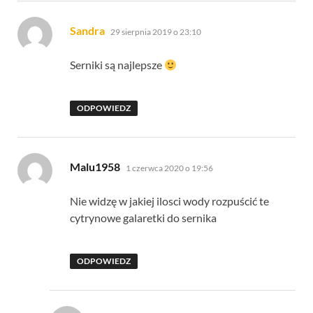
pisze:
Sandra
29 sierpnia 2019 o 23:10
Serniki są najlepsze
ODPOWIEDZ
pisze:
Malu1958
1 czerwca 2020 o 19:56
Nie widzę w jakiej ilosci wody rozpuścić te
cytrynowe galaretki do sernika
ODPOWIEDZ