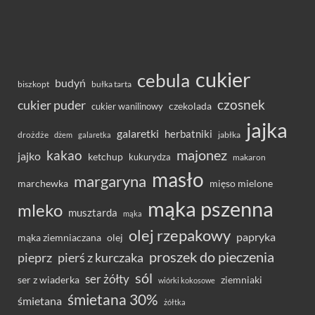
cukier
cebula
budyń
bułka tarta
biszkopt
czosnek
cukier puder
cukier wanilinowy
czekolada
jajka
galaretki
herbatniki
drożdże
jabłka
dżem
galaretka
majonez
kakao
jajko
ketchup
kukurydza
makaron
masło
margaryna
marchewka
mięso mielone
mąka pszenna
mleko
musztarda
mąka
olej rzepakowy
papryka
olej
mąka ziemniaczana
proszek do pieczenia
pieprz
pierś z kurczaka
sól
ser żółty
ser z wiaderka
ziemniaki
wiórki kokosowe
śmietana 30%
śmietana
żółtka