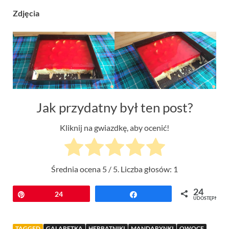
Zdjęcia
Jak przydatny był ten post?
Kliknij na gwiazdkę, aby ocenić!
Średnia ocena
5
/ 5. Liczba głosów:
1
24
Przypnij
24
Udostępnij
UDOSTĘPNIEŃ
TAGGED
GALARETKA
HERBATNIKI
MANDARYNKI
OWOCE