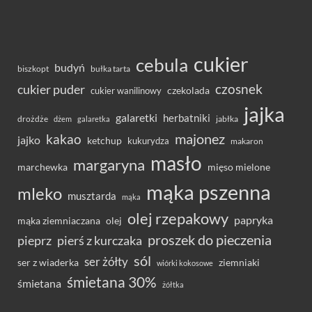
cukier
cebula
budyń
bułka tarta
biszkopt
czosnek
cukier puder
cukier wanilinowy
czekolada
jajka
galaretki
herbatniki
drożdże
jabłka
dżem
galaretka
majonez
kakao
jajko
ketchup
kukurydza
makaron
masło
margaryna
marchewka
mięso mielone
mąka pszenna
mleko
musztarda
mąka
olej rzepakowy
papryka
olej
mąka ziemniaczana
proszek do pieczenia
pieprz
pierś z kurczaka
sól
ser żółty
ser z wiaderka
ziemniaki
wiórki kokosowe
śmietana 30%
śmietana
żółtka