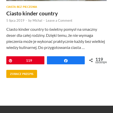
CIASTA BEZ PIECZENIA
Ciasto kinder country
5 lipca 2019
-
by
Michal
-
Leave a Comment
Ciasto kinder country to świetny pomysł na smaczny
deser dla całej rodziny. Dzięki temu, że nie wymaga
pieczenia może je wykonać praktycznie każdy bez wielkiej
wiedzy kulinarnej. Do przygotowania ciasta …
119
Przypnij
119
Udostępnij
UDOSTĘPNIEŃ
ZOBACZ PRZEPIS