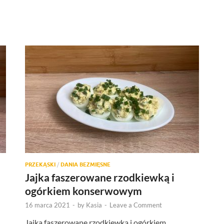
PRZEKĄSKI
/
DANIA BEZMIĘSNE
Jajka faszerowane rzodkiewką i
ogórkiem konserwowym
16 marca 2021
-
by
Kasia
-
Leave a Comment
Jajka faszerowane rzodkiewką i ogórkiem