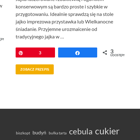
w
konserwowym są bardzo proste i szybkie w
przygotowaniu. Idealnie sprawdzą się na stole
jajko imprezowa przystawka lub Wielkanocne
śniadanie. Przyjemne urozmaicenie od
tradycyjnego jajka w …
ĘPNIEŃ
3
Przypnij
3
Udostępnij
UDOSTĘPNIEŃ
ZOBACZ PRZEPIS
cukier
cebula
budyń
bułka tarta
biszkopt