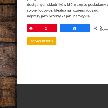
dostępnych składników które często posiadamy 
swojej lodówce. Idealna na różnego rodzaju
imprezy jako przekąska jak i na zwykłą …
2
Przypnij
2
Udostępnij
UDOST
ZOBACZ PRZEPIS