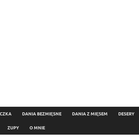
ECZKA
DANIA BEZMIĘSNE
DANIA Z MIĘSEM
DESERY
ZUPY
O MNIE