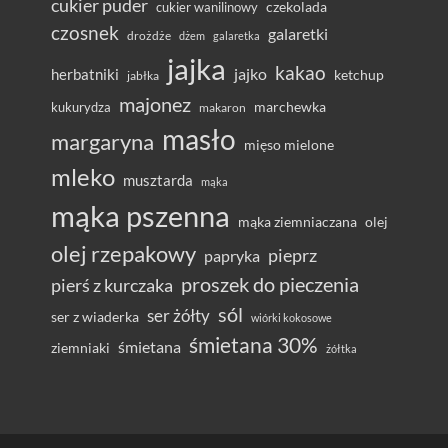
cukier puder
cukier wanilinowy
czekolada
czosnek
galaretki
drożdże
dżem
galaretka
jajka
kakao
herbatniki
jajko
ketchup
jabłka
majonez
marchewka
kukurydza
makaron
masło
margaryna
mięso mielone
mleko
musztarda
mąka
mąka pszenna
olej
mąka ziemniaczana
olej rzepakowy
pieprz
papryka
proszek do pieczenia
pierś z kurczaka
sól
ser żółty
ser z wiaderka
wiórki kokosowe
śmietana 30%
śmietana
ziemniaki
żółtka