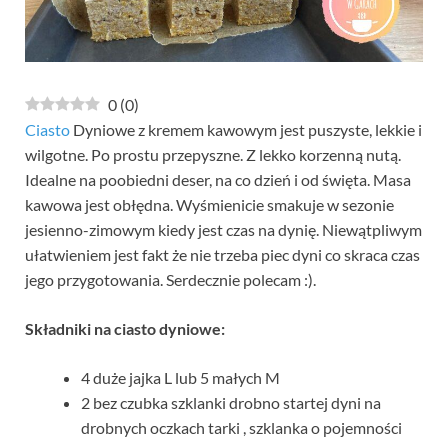
0
(
0
)
Ciasto
Dyniowe z kremem kawowym jest puszyste, lekkie i
wilgotne. Po prostu przepyszne. Z lekko korzenną nutą.
Idealne na poobiedni deser, na co dzień i od święta. Masa
kawowa jest obłędna. Wyśmienicie smakuje w sezonie
jesienno-zimowym kiedy jest czas na dynię. Niewątpliwym
ułatwieniem jest fakt że nie trzeba piec dyni co skraca czas
jego przygotowania. Serdecznie polecam :).
Składniki na ciasto dyniowe:
4 duże jajka L lub 5 małych M
2 bez czubka szklanki drobno startej dyni na
drobnych oczkach tarki , szklanka o pojemności