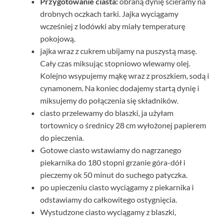
Przygotowanie ciasta:
obraną dynię ścieramy na
drobnych oczkach tarki. Jajka wyciągamy
wcześniej z lodówki aby miały temperaturę
pokojową.
jajka wraz z cukrem ubijamy na puszystą masę.
Cały czas miksując stopniowo wlewamy olej.
Kolejno wsypujemy mąkę wraz z proszkiem, sodą i
cynamonem. Na koniec dodajemy startą dynię i
miksujemy do połączenia się składników.
ciasto przelewamy do blaszki, ja użyłam
tortownicy o średnicy 28 cm wyłożonej papierem
do pieczenia.
Gotowe ciasto wstawiamy do nagrzanego
piekarnika do 180 stopni grzanie góra-dół i
pieczemy ok 50 minut do suchego patyczka.
po upieczeniu ciasto wyciągamy z piekarnika i
odstawiamy do całkowitego ostygnięcia.
Wystudzone ciasto wyciągamy z blaszki,