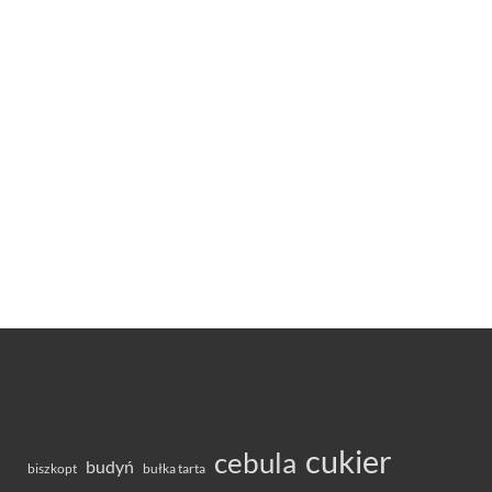
cukier
cebula
budyń
bułka tarta
biszkopt