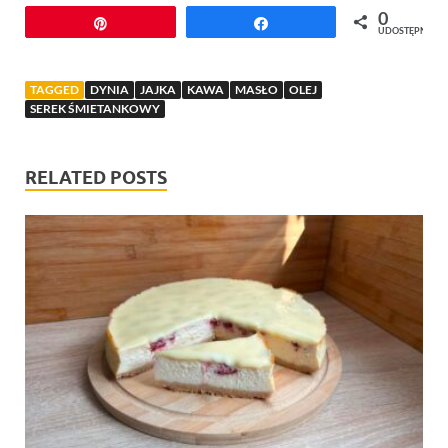
0
Przypnij
Udostępnij
UDOSTĘPNIEŃ
TAGGED
DYNIA
JAJKA
KAWA
MASŁO
OLEJ
SEREK ŚMIETANKOWY
RELATED POSTS