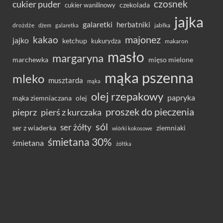
czosnek
cukier puder
cukier wanilinowy
czekolada
jajka
galaretki
herbatniki
drożdże
jabłka
dżem
galaretka
majonez
kakao
jajko
ketchup
kukurydza
makaron
masło
margaryna
marchewka
mięso mielone
mąka pszenna
mleko
musztarda
mąka
olej rzepakowy
papryka
olej
mąka ziemniaczana
proszek do pieczenia
pieprz
pierś z kurczaka
sól
ser żółty
ser z wiaderka
ziemniaki
wiórki kokosowe
śmietana 30%
śmietana
żółtka