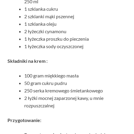
250 ml
1 szklanka cukru
2 szklanki mąki pszennej
1 szklanka oleju
2 łyżeczki cynamonu
1 łyżeczka proszku do pieczenia
1 łyżeczka sody oczyszczonej
Składniki na krem :
100 gram miękkiego masła
50 gram cukru pudru
250 serka kremowego śmietankowego
2 łyżki mocnej zaparzonej kawy, u mnie
rozpuszczalnej
Przygotowanie: