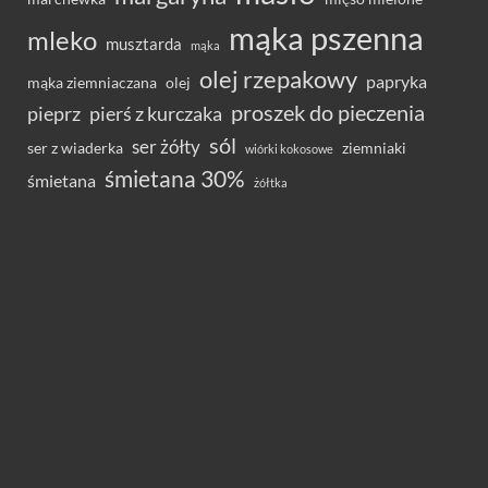
mąka pszenna
mleko
musztarda
mąka
olej rzepakowy
papryka
olej
mąka ziemniaczana
proszek do pieczenia
pieprz
pierś z kurczaka
sól
ser żółty
ser z wiaderka
ziemniaki
wiórki kokosowe
śmietana 30%
śmietana
żółtka