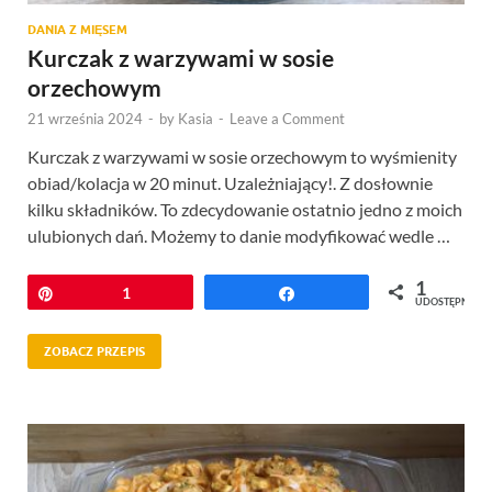
DANIA Z MIĘSEM
Kurczak z warzywami w sosie
orzechowym
21 września 2024
-
by
Kasia
-
Leave a Comment
Kurczak z warzywami w sosie orzechowym to wyśmienity
obiad/kolacja w 20 minut. Uzależniający!. Z dosłownie
kilku składników. To zdecydowanie ostatnio jedno z moich
ulubionych dań. Możemy to danie modyfikować wedle …
1
Przypnij
1
Udostępnij
UDOSTĘPNIEŃ
ZOBACZ PRZEPIS