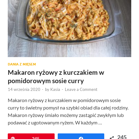
DANIA Z MIĘSEM
Makaron ryżowy z kurczakiem w
pomidorowym sosie curry
14 września 2020
-
by
Kasia
-
Leave a Comment
Makaron ryżowy z kurczakiem w pomidorowym sosie
curry to świetny pomysł na szybki obiad dla całej rodziny.
Makaron ryżowy śmiało możemy zastąpić zwykłym lub
podawać z ugotowanym ryżem. W każdym …
245
Przypnij
245
Udostępnij