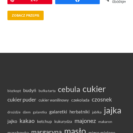
UDOSTĘPNIEŃ
ZOBACZ PRZEPIS
cukier
cebula
budyń
bułka tarta
biszkopt
czosnek
cukier puder
cukier wanilinowy
czekolada
jajka
galaretki
herbatniki
drożdże
jabłka
dżem
galaretka
majonez
kakao
jajko
ketchup
kukurydza
makaron
masło
margaryna
marchewka
mięso mielone