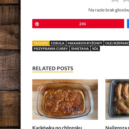
Na razie brak głosów
Przypnij
245
TAGGED
CEBULA
MAKARON RYŻOWY
OLEJ RZEPA
PRZYPRAWA CURRY
ŚMIETANA
SÓL
RELATED POSTS
Karkówka po chłopsku
Najlepsza 