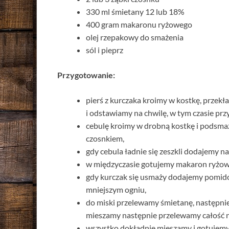
330 ml śmietany 12 lub 18%
400 gram makaronu ryżowego
olej rzepakowy do smażenia
sól i pieprz
Przygotowanie:
pierś z kurczaka kroimy w kostkę, przek
i odstawiamy na chwilę, w tym czasie prz
cebulę kroimy w drobną kostkę i podsmaż
czosnkiem,
gdy cebula ładnie się zeszkli dodajemy n
w międzyczasie gotujemy makaron ryżowy
gdy kurczak się usmaży dodajemy pomido
mniejszym ogniu,
do miski przelewamy śmietanę, następnie
mieszamy następnie przelewamy całość na
wszystko dokładnie mieszamy i gotujemy