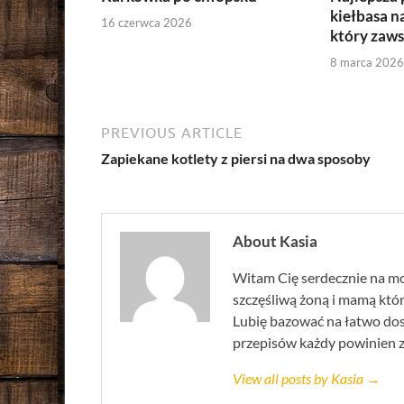
kiełbasa na
16 czerwca 2026
który zaw
8 marca 2026
PREVIOUS ARTICLE
Zapiekane kotlety z piersi na dwa sposoby
About Kasia
Witam Cię serdecznie na mo
szczęśliwą żoną i mamą która
Lubię bazować na łatwo do
przepisów każdy powinien zna
View all posts by Kasia →