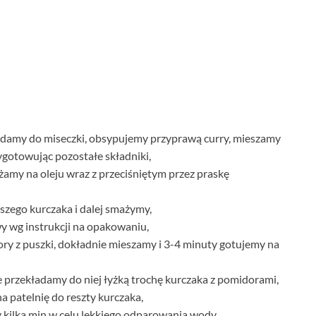
ładamy do miseczki, obsypujemy przyprawą curry, mieszamy
ygotowując pozostałe składniki,
amy na oleju wraz z przeciśniętym przez praskę
aszego kurczaka i dalej smażymy,
 wg instrukcji na opakowaniu,
ry z puszki, dokładnie mieszamy i 3-4 minuty gotujemy na
 przekładamy do niej łyżką trochę kurczaka z pomidorami,
 patelnię do reszty kurczaka,
 kilka min w celu lekkiego odparowania wody,