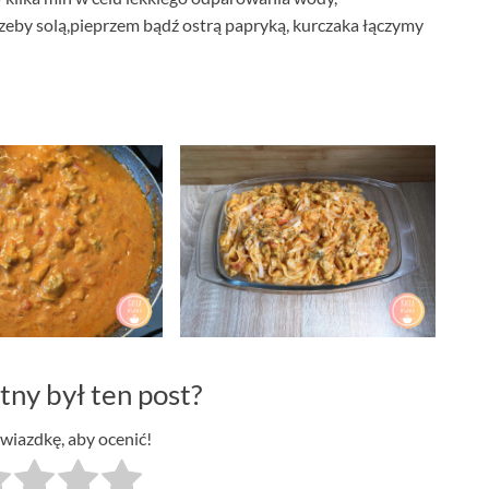
zeby solą,pieprzem bądź ostrą papryką, kurczaka łączymy
tny był ten post?
gwiazdkę, aby ocenić!