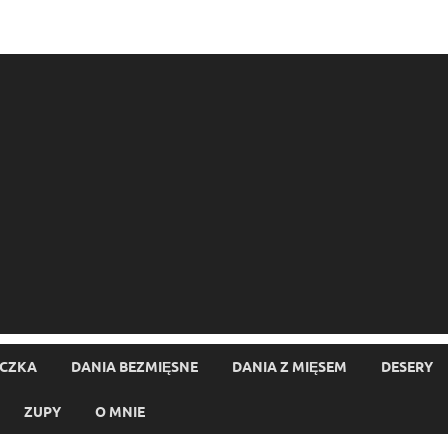
ECZKA
DANIA BEZMIĘSNE
DANIA Z MIĘSEM
DESERY
ZUPY
O MNIE