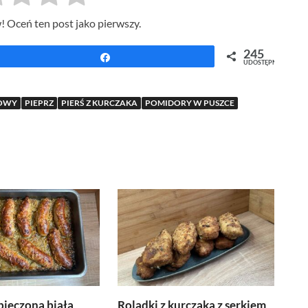
! Oceń ten post jako pierwszy.
245
Udostępnij
UDOSTĘPNIEŃ
KOWY
PIEPRZ
PIERŚ Z KURCZAKA
POMIDORY W PUSZCE
pieczona biała
Roladki z kurczaka z serkiem