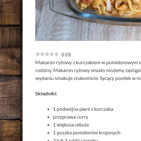
0
(
0
)
Makaron ryżowy z kurczakiem w pomidorowym sosi
rodziny. Makaron ryżowy śmiało możemy zastąp
wydaniu smakuje znakomicie. Sycący posiłek w ni
Składniki:
1 podwójna pierś z kurczaka
przyprawa curry
1 większa cebula
1 puszka pomidorów krojonych
2 lub 3 ząbki czosnku