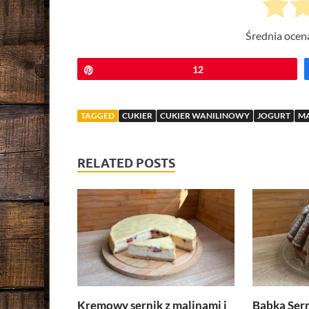
Średnia ocen
Przypnij
12
TAGGED
CUKIER
CUKIER WANILINOWY
JOGURT
M
RELATED POSTS
Kremowy sernik z malinami i
Babka Ser