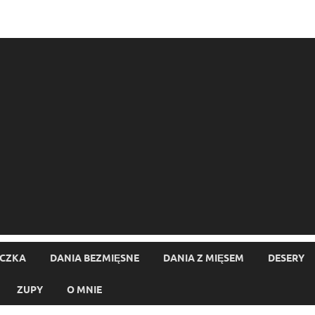
ECZKA
DANIA BEZMIĘSNE
DANIA Z MIĘSEM
DESERY
ZUPY
O MNIE