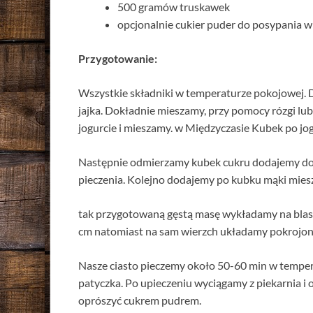
500 gramów truskawek
opcjonalnie cukier puder do posypania w
Przygotowanie:
Wszystkie składniki w temperaturze pokojowej. 
jajka. Dokładnie mieszamy, przy pomocy rózgi lu
jogurcie i mieszamy. w Międzyczasie Kubek po jo
Następnie odmierzamy kubek cukru dodajemy do 
pieczenia. Kolejno dodajemy po kubku mąki miesz
tak przygotowaną gęstą masę wykładamy na blas
cm natomiast na sam wierzch układamy pokrojon
Nasze ciasto pieczemy około 50-60 min w temper
patyczka. Po upieczeniu wyciągamy z piekarnia 
oprószyć cukrem pudrem.