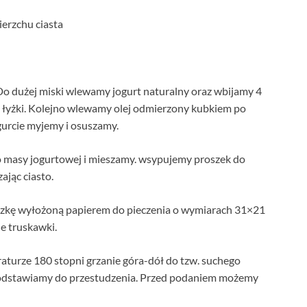
ierzchu ciasta
Do dużej miski wlewamy jogurt naturalny oraz wbijamy 4
b łyżki. Kolejno wlewamy olej odmierzony kubkiem po
gurcie myjemy i osuszamy.
masy jogurtowej i mieszamy. wsypujemy proszek do
ając ciasto.
zkę wyłożoną papierem do pieczenia o wymiarach 31×21
e truskawki.
aturze 180 stopni grzanie góra-dół do tzw. suchego
i odstawiamy do przestudzenia. Przed podaniem możemy