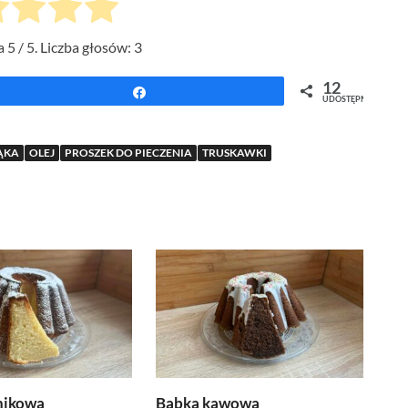
a
5
/ 5. Liczba głosów:
3
12
Udostępnij
UDOSTĘPNIEŃ
ĄKA
OLEJ
PROSZEK DO PIECZENIA
TRUSKAWKI
nikowa
Babka kawowa