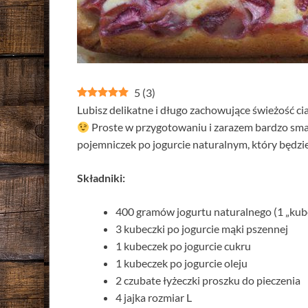
5
(
3
)
Lubisz delikatne i długo zachowujące świeżość cia
Proste w przygotowaniu i zarazem bardzo sm
pojemniczek po jogurcie naturalnym, który będz
Składniki:
400 gramów jogurtu naturalnego (1 „kub
3 kubeczki po jogurcie mąki pszennej
1 kubeczek po jogurcie cukru
1 kubeczek po jogurcie oleju
2 czubate łyżeczki proszku do pieczenia
4 jajka rozmiar L