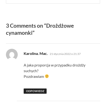
3 Comments on “Drożdżowe
cynamonki”
pisze:
Karolina. Mac.
21 stycznia 2022 o 21:37
A jaka proporcja w przypadku drożdży
suchych?
Pozdrawiam
ODPOWIEDZ