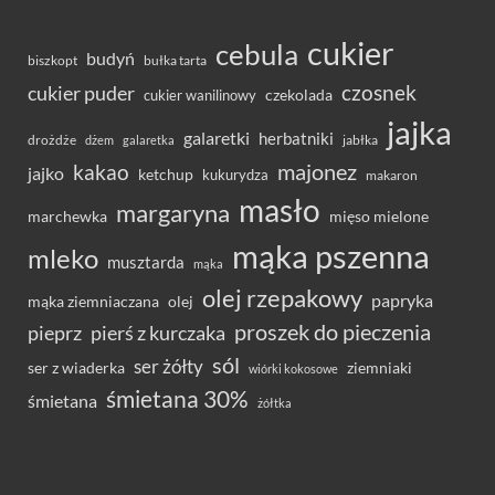
cukier
cebula
budyń
bułka tarta
biszkopt
czosnek
cukier puder
cukier wanilinowy
czekolada
jajka
galaretki
herbatniki
drożdże
jabłka
dżem
galaretka
majonez
kakao
jajko
ketchup
kukurydza
makaron
masło
margaryna
marchewka
mięso mielone
mąka pszenna
mleko
musztarda
mąka
olej rzepakowy
papryka
olej
mąka ziemniaczana
proszek do pieczenia
pieprz
pierś z kurczaka
sól
ser żółty
ser z wiaderka
ziemniaki
wiórki kokosowe
śmietana 30%
śmietana
żółtka