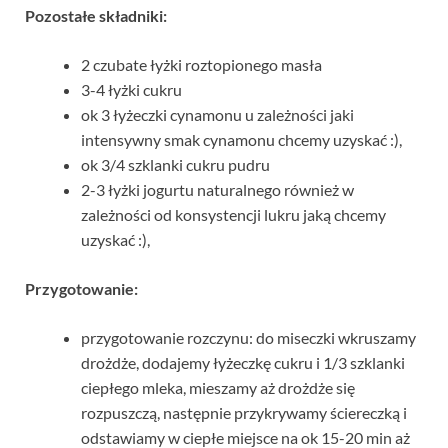
Pozostałe składniki:
2 czubate łyżki roztopionego masła
3-4 łyżki cukru
ok 3 łyżeczki cynamonu u zależności jaki
intensywny smak cynamonu chcemy uzyskać :),
ok 3/4 szklanki cukru pudru
2-3 łyżki jogurtu naturalnego również w
zależności od konsystencji lukru jaką chcemy
uzyskać :),
Przygotowanie:
przygotowanie rozczynu: do miseczki wkruszamy
drożdże, dodajemy łyżeczkę cukru i 1/3 szklanki
ciepłego mleka, mieszamy aż drożdże się
rozpuszczą, następnie przykrywamy ściereczką i
odstawiamy w ciepłe miejsce na ok 15-20 min aż