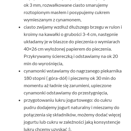
ok 3 mm, rozwałkowane ciasto smarujemy
roztopionym masłem i posypujemy cukrem
wymieszanym z cynamonem,
ciasto zwijamy wzdłuż dłuższego brzegu w rulon i
kroimy na kawałki o grubości 3-4 cm, następnie
układamy je w blaszce do pieczenia o wymiarach
40×26 cm wyłożonej papierem do pieczenia.
Przykrywamy ściereczką i odstawiamy na ok 20
min do wyrośnięcia,
cynamonki wstawiamy do nagrzanego piekarnika
180 stopni ( góra-dół) i pieczemy ok 30 min do
momentu aż ładnie się zarumieni, upieczone
cynamonki odstawiamy do przestygnięcia,
przygotowaniu lukru jogurtowego: do cukru
pudru dodajemy jogurt naturalny i mieszamy do
połączenia się składników, możemy dodać więcej
jogurtu lub cukru w zależności jaką konsystencje
lukru chcemy uzyskać :).