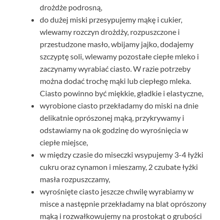
drożdże podrosną,
do dużej miski przesypujemy mąkę i cukier,
wlewamy rozczyn drożdży, rozpuszczone i
przestudzone masło, wbijamy jajko, dodajemy
szczyptę soli, wlewamy pozostałe ciepłe mleko i
zaczynamy wyrabiać ciasto. W razie potrzeby
można dodać trochę mąki lub ciepłego mleka.
Ciasto powinno być miękkie, gładkie i elastyczne,
wyrobione ciasto przekładamy do miski na dnie
delikatnie oprószonej mąką, przykrywamy i
odstawiamy na ok godzinę do wyrośnięcia w
ciepłe miejsce,
w między czasie do miseczki wsypujemy 3-4 łyżki
cukru oraz cynamon i mieszamy, 2 czubate łyżki
masła rozpuszczamy,
wyrośnięte ciasto jeszcze chwilę wyrabiamy w
misce a następnie przekładamy na blat oprószony
mąką i rozwałkowujemy na prostokąt o grubości