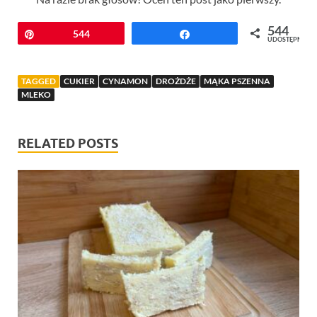
544
Przypnij
544
Udostępnij
UDOSTĘPNIEŃ
TAGGED
CUKIER
CYNAMON
DROŻDŻE
MĄKA PSZENNA
MLEKO
RELATED POSTS