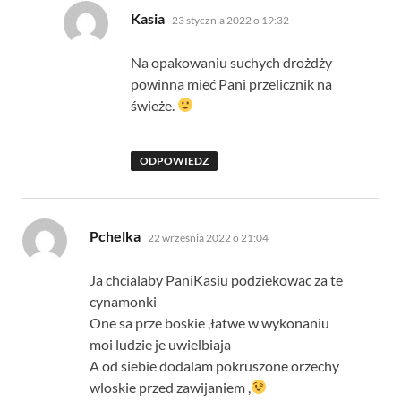
pisze:
Kasia
23 stycznia 2022 o 19:32
Na opakowaniu suchych drożdży
powinna mieć Pani przelicznik na
świeże.
ODPOWIEDZ
pisze:
Pchelka
22 września 2022 o 21:04
Ja chcialaby PaniKasiu podziekowac za te
cynamonki
One sa prze boskie ,łatwe w wykonaniu
moi ludzie je uwielbiaja
A od siebie dodalam pokruszone orzechy
wloskie przed zawijaniem ,