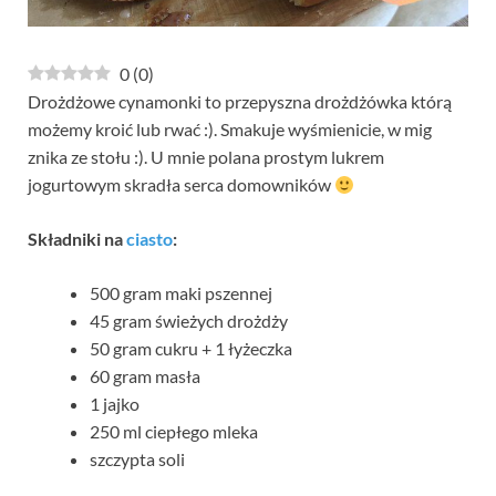
0
(
0
)
Drożdżowe cynamonki to przepyszna drożdżówka którą
możemy kroić lub rwać :). Smakuje wyśmienicie, w mig
znika ze stołu :). U mnie polana prostym lukrem
jogurtowym skradła serca domowników
Składniki na
ciasto
:
500 gram maki pszennej
45 gram świeżych drożdży
50 gram cukru + 1 łyżeczka
60 gram masła
1 jajko
250 ml ciepłego mleka
szczypta soli