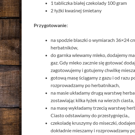
1 tabliczka białej czekolady 100 gram
2 łyżki kwaśnej śmietany
Przygotowanie:
na spodzie blaszki o wymiarach 36×24 c
herbatników,
do garnka wlewamy mleko, dodajemy mar
gaz. Gdy mleko zacznie się gotować doda
zagotowujemy i gotujemy chwilkę mieszają
gotową masę ściągamy z gazu i od razu 
rozprowadzamy po herbatnikach,
na masie układamy drugą warstwę herba
zostawiając kilka łyżek na wierzch ciasta,
na masę wykładamy trzecią warstwę her
Ciasto odstawiamy do przestygnięcia.,
czekoladę kruszymy do miseczki, dodaje
dokładnie mieszamy i rozprowadzamy pol