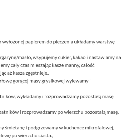
m wyłożonej papierem do pieczenia układamy warstwę
garynę/masło, wsypujemy cukier, kakao i nastawiamy na
jemy cały czas mieszając kasze manny, całość
c aż kasza zgęstnieje.,
połowę gorącej masy grysikowej wylewamy i
tników, wykładamy i rozprowadzamy pozostałą masę
batników i rozprowadzamy po wierzchu pozostałą masę.
my śmietanę i podgrzewamy w kuchence mikrofalowej,
ewę po wierzchu ciasta.,