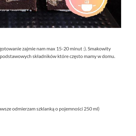
zygotowanie zajmie nam max 15-20 minut :). Smakowity
y. Z podstawowych składników które często mamy w domu.
 zawsze odmierzam szklanką o pojemności 250 ml)