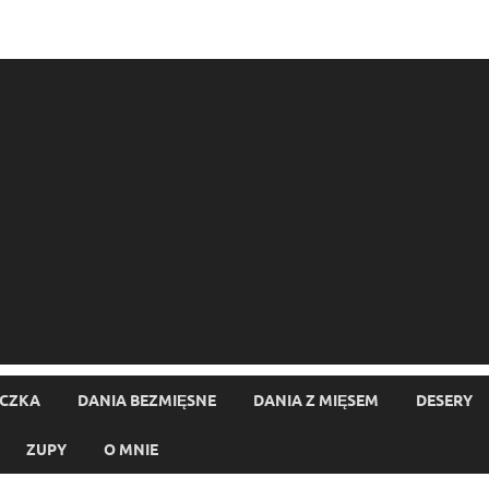
ECZKA
DANIA BEZMIĘSNE
DANIA Z MIĘSEM
DESERY
ZUPY
O MNIE