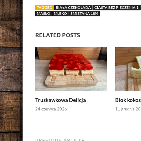
TAGGED
BIAŁA CZEKOLADA
CIASTA BEZ PIECZENIA 1
MASŁO
MLEKO
ŚMIETANA 18%
RELATED POSTS
Truskawkowa Delicja
Blok kokos
24 czerwca 2026
11 grudnia 2
PREVIOUS ARTICLE