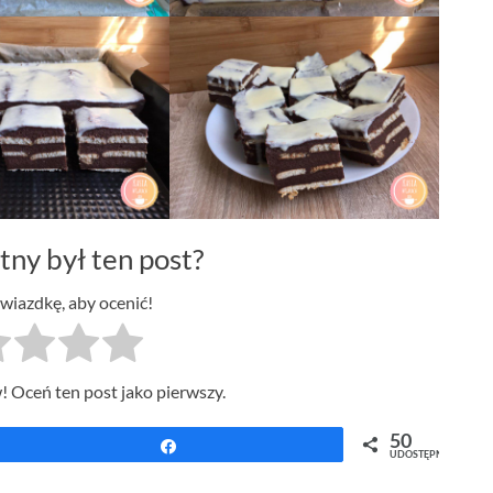
tny był ten post?
gwiazdkę, aby ocenić!
! Oceń ten post jako pierwszy.
50
Udostępnij
UDOSTĘPNIEŃ