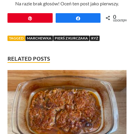
Na razie brak głosów! Oceń ten post jako pierwszy.
0
Przypnij
Udostępnij
UDOSTĘPNIEŃ
TAGGED
MARCHEWKA
PIERŚ Z KURCZAKA
RYŻ
RELATED POSTS