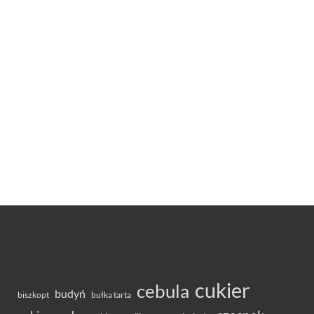
cukier
cebula
budyń
bułka tarta
biszkopt