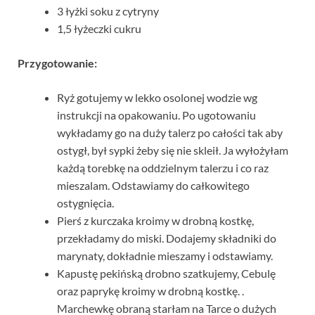
3 łyżki soku z cytryny
1,5 łyżeczki cukru
Przygotowanie:
Ryż gotujemy w lekko osolonej wodzie wg
instrukcji na opakowaniu. Po ugotowaniu
wykładamy go na duży talerz po całości tak aby
ostygł, był sypki żeby się nie skleił. Ja wyłożyłam
każdą torebkę na oddzielnym talerzu i co raz
mieszalam. Odstawiamy do całkowitego
ostygnięcia.
Pierś z kurczaka kroimy w drobną kostkę,
przekładamy do miski. Dodajemy składniki do
marynaty, dokładnie mieszamy i odstawiamy.
Kapustę pekińską drobno szatkujemy, Cebulę
oraz paprykę kroimy w drobną kostkę. .
Marchewkę obraną starłam na Tarce o dużych