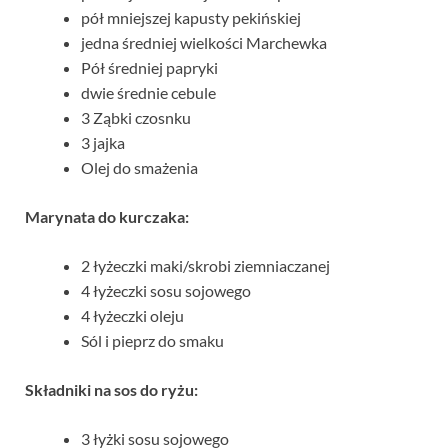
pół mniejszej kapusty pekińskiej
jedna średniej wielkości Marchewka
Pół średniej papryki
dwie średnie cebule
3 Ząbki czosnku
3 jajka
Olej do smażenia
Marynata do kurczaka:
2 łyżeczki maki/skrobi ziemniaczanej
4 łyżeczki sosu sojowego
4 łyżeczki oleju
Sól i pieprz do smaku
Składniki na sos do ryżu:
3 łyżki sosu sojowego