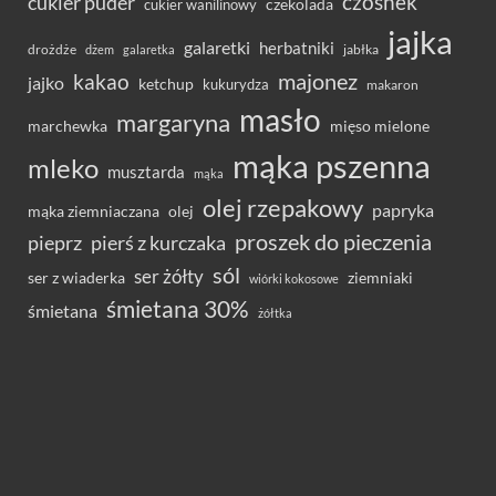
czosnek
cukier puder
cukier wanilinowy
czekolada
jajka
galaretki
herbatniki
drożdże
jabłka
dżem
galaretka
majonez
kakao
jajko
ketchup
kukurydza
makaron
masło
margaryna
marchewka
mięso mielone
mąka pszenna
mleko
musztarda
mąka
olej rzepakowy
papryka
olej
mąka ziemniaczana
proszek do pieczenia
pieprz
pierś z kurczaka
sól
ser żółty
ser z wiaderka
ziemniaki
wiórki kokosowe
śmietana 30%
śmietana
żółtka