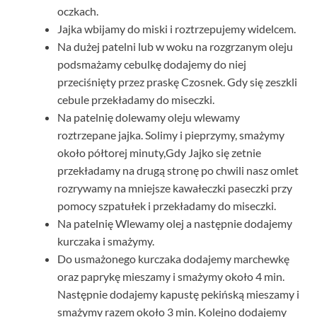
oczkach.
Jajka wbijamy do miski i roztrzepujemy widelcem.
Na dużej patelni lub w woku na rozgrzanym oleju
podsmażamy cebulkę dodajemy do niej
przeciśnięty przez praskę Czosnek. Gdy się zeszkli
cebule przekładamy do miseczki.
Na patelnię dolewamy oleju wlewamy
roztrzepane jajka. Solimy i pieprzymy, smażymy
około półtorej minuty,Gdy Jajko się zetnie
przekładamy na drugą stronę po chwili nasz omlet
rozrywamy na mniejsze kawałeczki paseczki przy
pomocy szpatułek i przekładamy do miseczki.
Na patelnię Wlewamy olej a następnie dodajemy
kurczaka i smażymy.
Do usmażonego kurczaka dodajemy marchewkę
oraz paprykę mieszamy i smażymy około 4 min.
Następnie dodajemy kapustę pekińską mieszamy i
smażymy razem około 3 min. Kolejno dodajemy