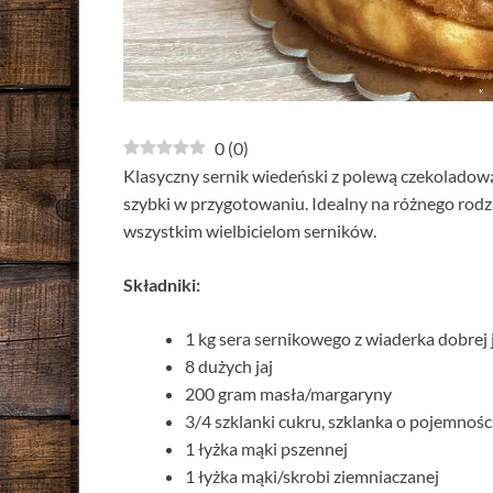
0
(
0
)
Klasyczny sernik wiedeński z polewą czekoladową.
szybki w przygotowaniu. Idealny na różnego rodza
wszystkim wielbicielom serników.
Składniki:
1 kg sera sernikowego z wiaderka dobrej 
8 dużych jaj
200 gram masła/margaryny
3/4 szklanki cukru, szklanka o pojemnośc
1 łyżka mąki pszennej
1 łyżka mąki/skrobi ziemniaczanej