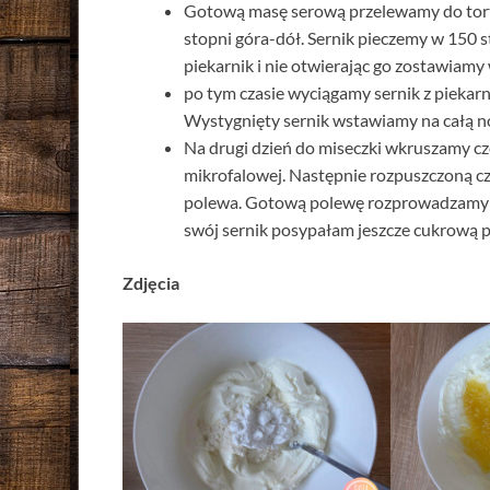
Gotową masę serową przelewamy do tort
stopni góra-dół. Sernik pieczemy w 150 
piekarnik i nie otwierając go zostawiamy
po tym czasie wyciągamy sernik z piekar
Wystygnięty sernik wstawiamy na całą n
Na drugi dzień do miseczki wkruszamy c
mikrofalowej. Następnie rozpuszczoną c
polewa. Gotową polewę rozprowadzamy p
swój sernik posypałam jeszcze cukrową 
Zdjęcia