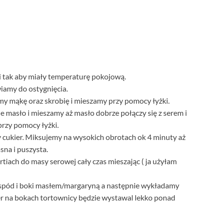
ki tak aby miały temperaturę pokojową.
amy do ostygnięcia.
my mąkę oraz skrobię i mieszamy przy pomocy łyżki.
masło i mieszamy aż masło dobrze połączy się z serem i
przy pomocy łyżki.
y cukier. Miksujemy na wysokich obrotach ok 4 minuty aż
sna i puszysta.
rtiach do masy serowej cały czas mieszając ( ja użyłam
 spód i boki masłem/margaryną a następnie wykładamy
ier na bokach tortownicy będzie wystawal lekko ponad