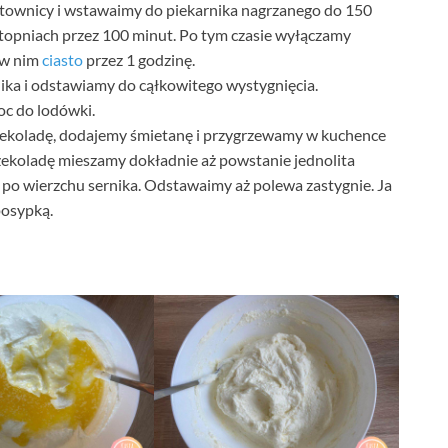
ownicy i wstawaimy do piekarnika nagrzanego do 150
stopniach przez 100 minut. Po tym czasie wyłączamy
 w nim
ciasto
przez 1 godzinę.
nika i odstawiamy do cąłkowitego wystygnięcia.
oc do lodówki.
zekoladę, dodajemy śmietanę i przygrzewamy w kuchence
zekoladę mieszamy dokładnie aż powstanie jednolita
o wierzchu sernika. Odstawaimy aż polewa zastygnie. Ja
posypką.