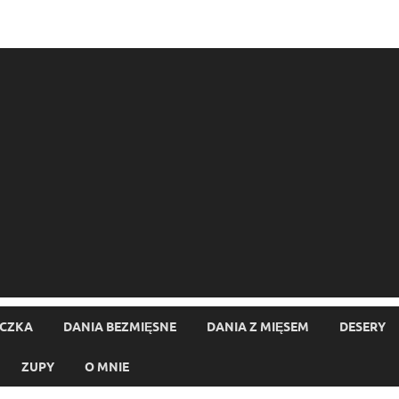
ECZKA
DANIA BEZMIĘSNE
DANIA Z MIĘSEM
DESERY
ZUPY
O MNIE