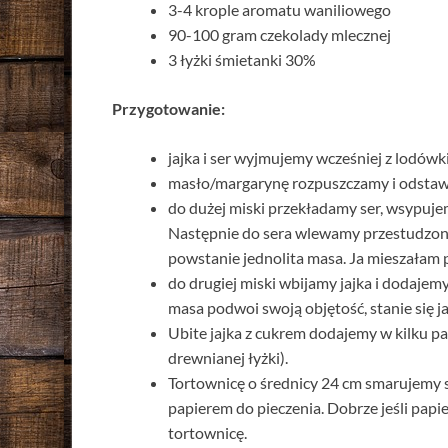
3-4 krople aromatu waniliowego
90-100 gram czekolady mlecznej
3 łyżki śmietanki 30%
Przygotowanie:
jajka i ser wyjmujemy wcześniej z lodów
masło/margarynę rozpuszczamy i odstawi
do dużej miski przekładamy ser, wsypuje
Następnie do sera wlewamy przestudzone 
powstanie jednolita masa. Ja mieszałam 
do drugiej miski wbijamy jajka i dodajem
masa podwoi swoją objętość, stanie się ja
Ubite jajka z cukrem dodajemy w kilku pa
drewnianej łyżki).
Tortownicę o średnicy 24 cm smarujemy
papierem do pieczenia. Dobrze jeśli pap
tortownicę.