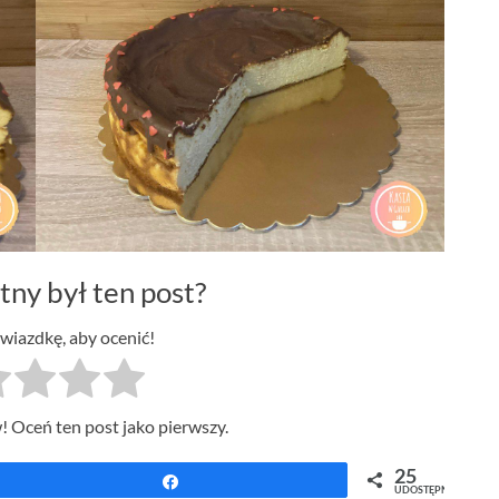
tny był ten post?
gwiazdkę, aby ocenić!
! Oceń ten post jako pierwszy.
25
Udostępnij
UDOSTĘPNIEŃ