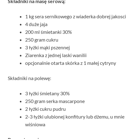
Składniki na masę serową:
1 kg sera sernikowego z wiaderka dobrej jakosci
4 duże jaja
200 ml śmietanki 30%
250 gram cukru
3 łyżki mąki pszennej
Ziarenka z jednej laski wanilii
opcjonalnie otarta skórka z 1 małej cytryny
Składniki na polewę:
3 łyżki śmietany 30%
250 gram serka mascarpone
2 łyżki cukru pudru
2-3 łyżki ulubionej konfitury lub dżemu, u mnie
wiśniowa