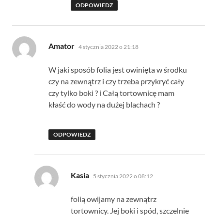
ODPOWIEDZ
pisze:
Amator
4 stycznia 2022 o 21:18
W jaki sposób folia jest owinięta w środku
czy na zewnątrz i czy trzeba przykryć cały
czy tylko boki ? i Całą tortownicę mam
kłaść do wody na dużej blachach ?
ODPOWIEDZ
pisze:
Kasia
5 stycznia 2022 o 08:12
folią owijamy na zewnątrz
tortownicy. Jej boki i spód, szczelnie