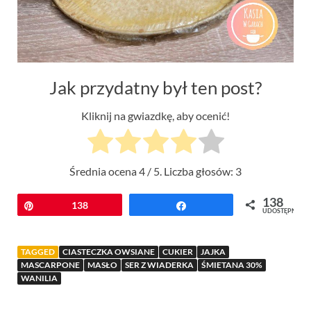
Jak przydatny był ten post?
Kliknij na gwiazdkę, aby ocenić!
Średnia ocena
4
/ 5. Liczba głosów:
3
138
Przypnij
138
Udostępnij
UDOSTĘPNIEŃ
TAGGED
CIASTECZKA OWSIANE
CUKIER
JAJKA
MASCARPONE
MASŁO
SER Z WIADERKA
ŚMIETANA 30%
WANILIA