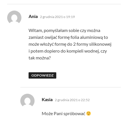
pisze:
Ania
2 grudnia 2021 o 19:19
Witam, pomyślałam sobie czy można
zamiast owijać formę folia aluminiową to
może włożyć formę do 2 formy silikonowej
i potem dopiero do kompieli wodnej, czy
tak można?
ODPOWIEDZ
pisze:
Kasia
2 grudnia 2021 o 22:52
Może Pani spróbować