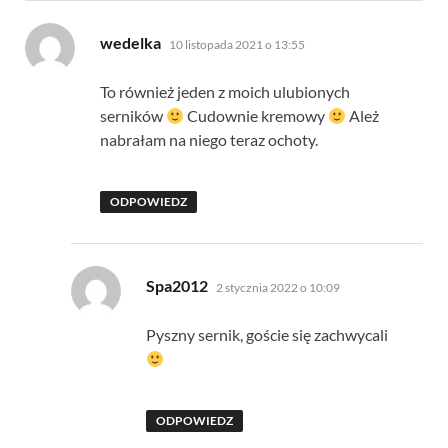
pisze:
wedelka
10 listopada 2021 o 13:55
To również jeden z moich ulubionych
serników
Cudownie kremowy
Ależ
nabrałam na niego teraz ochoty.
ODPOWIEDZ
pisze:
Spa2012
2 stycznia 2022 o 10:09
Pyszny sernik, goście się zachwycali
ODPOWIEDZ