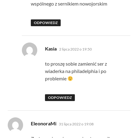
wspólnego z sernikiem nowojorskim
ODPOWIEDZ
pisze:
Kasia
2 lipca 2022 o 19:50
to proszę sobie zamienić ser z
wiaderka na philadelphia i po
problemie
ODPOWIEDZ
pisze:
EleonoraMi
31 lipca 2022 o 19:08