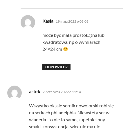
pisze:
Kasia
19 maja 2022 o 08:08
może być mała prostokątna lub
kwadratowa. np o wymiarach
24×24 cm
ODPOWIEDZ
pisze:
artek
29 czerwca 2022 o 11:14
Wszystko ok, ale sernik nowojorski robi się
na serkach philadelphia. Niewstety ser w
wiaderku to nie to samo, zupełnie inny
smak i konsystencja, więc nie ma nic