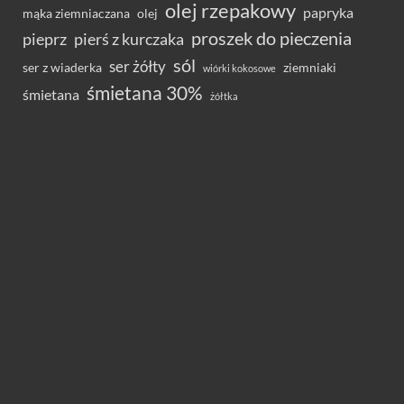
olej rzepakowy
papryka
olej
mąka ziemniaczana
proszek do pieczenia
pieprz
pierś z kurczaka
sól
ser żółty
ser z wiaderka
ziemniaki
wiórki kokosowe
śmietana 30%
śmietana
żółtka