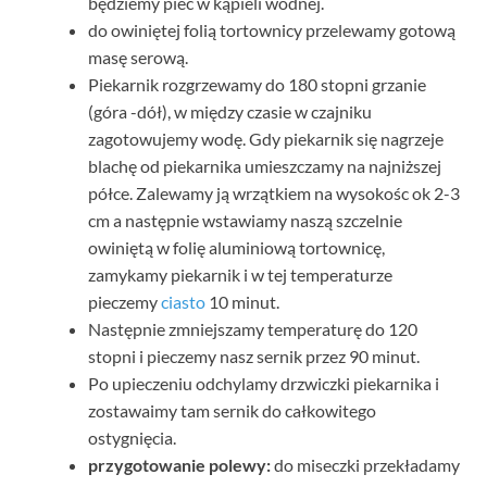
będziemy piec w kąpieli wodnej.
do owiniętej folią tortownicy przelewamy gotową
masę serową.
Piekarnik rozgrzewamy do 180 stopni grzanie
(góra -dół), w między czasie w czajniku
zagotowujemy wodę. Gdy piekarnik się nagrzeje
blachę od piekarnika umieszczamy na najniższej
półce. Zalewamy ją wrzątkiem na wysokośc ok 2-3
cm a następnie wstawiamy naszą szczelnie
owiniętą w folię aluminiową tortownicę,
zamykamy piekarnik i w tej temperaturze
pieczemy
ciasto
10 minut.
Następnie zmniejszamy temperaturę do 120
stopni i pieczemy nasz sernik przez 90 minut.
Po upieczeniu odchylamy drzwiczki piekarnika i
zostawaimy tam sernik do całkowitego
ostygnięcia.
przygotowanie polewy:
do miseczki przekładamy