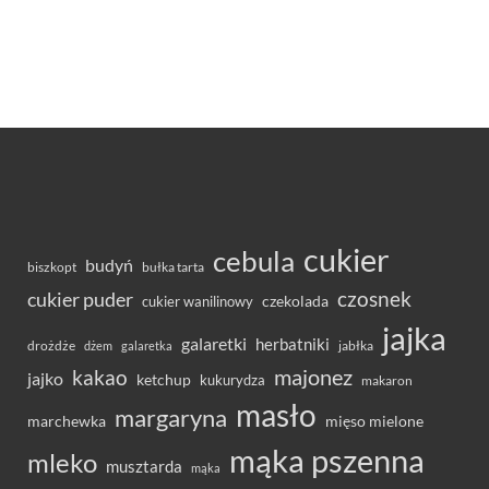
cukier
cebula
budyń
bułka tarta
biszkopt
czosnek
cukier puder
cukier wanilinowy
czekolada
jajka
galaretki
herbatniki
drożdże
jabłka
dżem
galaretka
majonez
kakao
jajko
ketchup
kukurydza
makaron
masło
margaryna
marchewka
mięso mielone
mąka pszenna
mleko
musztarda
mąka