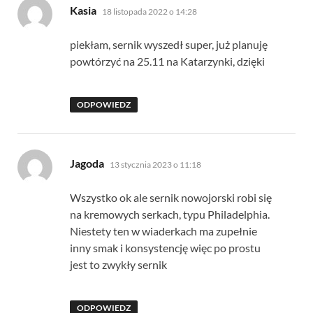
pisze:
Kasia
18 listopada 2022 o 14:28
piekłam, sernik wyszedł super, już planuję
powtórzyć na 25.11 na Katarzynki, dzięki
ODPOWIEDZ
pisze:
Jagoda
13 stycznia 2023 o 11:18
Wszystko ok ale sernik nowojorski robi się
na kremowych serkach, typu Philadelphia.
Niestety ten w wiaderkach ma zupełnie
inny smak i konsystencję więc po prostu
jest to zwykły sernik
ODPOWIEDZ