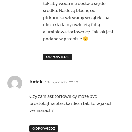
tak aby woda nie dostała się do
środka. Na dużą blachę od
piekarnika wlewamy wrzątek i na
nim układamy owiniętą folią
aluminiową tortownicę. Tak jak jest
podane w przepisie
ODPOWIEDZ
pisze:
Kotek
18 maja 2022 o 22:19
Czy zamiast tortownicy może być
prostokątna blaszka? Jeśli tak, to w jakich
wymiarach?
ODPOWIEDZ