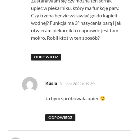
Zastanawiam się czy można ten sernik
upiec w piekarniku, który ma funkcję pary.
Czy trzeba będzie wstawiać go do kąpieli
wodnej? Funkcja ma 3° nasycenia parą i jak
otwieram piekarnik to naprawdę jest tam
mokro. Robił ktoś w ten sposób?
ODPOWIEDZ
pisze:
Kasia
31 lipca 2022 o 19:30
Ja bym spróbowała upiec
ODPOWIEDZ