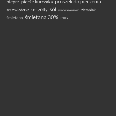
proszek do pieczenia
pieprz
pierś z kurczaka
sól
ser żółty
ser z wiaderka
ziemniaki
wiórki kokosowe
śmietana 30%
śmietana
żółtka