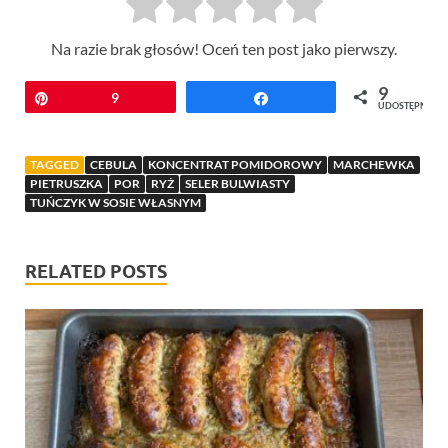
Na razie brak głosów! Oceń ten post jako pierwszy.
9
Przypnij
9
Udostępnij
UDOSTĘPNIEŃ
TAGGED
CEBULA
KONCENTRAT POMIDOROWY
MARCHEWKA
PIETRUSZKA
POR
RYŻ
SELER BULWIASTY
TUŃCZYK W SOSIE WŁASNYM
RELATED POSTS