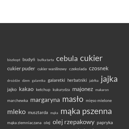
cukier
cebula
budyń
bułka tarta
biszkopt
czosnek
cukier puder
cukier wanilinowy
czekolada
jajka
galaretki
herbatniki
drożdże
jabłka
dżem
galaretka
majonez
kakao
jajko
ketchup
kukurydza
makaron
masło
margaryna
marchewka
mięso mielone
mąka pszenna
mleko
musztarda
mąka
olej rzepakowy
papryka
olej
mąka ziemniaczana