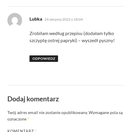
pisze:
Lubka
24 sierpnia 2022 o 18:04
Zrobiłam według przepisu (dodałam tylko
szczyptę ostrej papryki) – wyszedł pyszny!
ODPOWIEDZ
Dodaj komentarz
Twój adres email nie zostanie opublikowany.
Wymagane pola są
oznaczone
*
KOMENTARZ
*