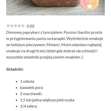
0
(
0
)
Domowy paprykarz z tynczykiem. Pyszna i bardzo prosta
w przygotowaniu pasta na kanapki. Wyśmienicie smakuje
ze świeżym pieczywem. Mniam!. Moim zdaniem najlepiej
smakuje na drugi/trzeci dzień gdy dobrze się schłodzi i
wszystkie składniki przejdą swoim smakiem :).
Składniki:
1 cebula
kawałek pora
2 marchewki
1,5 lub jedna większa pietruszka
1/4 selera