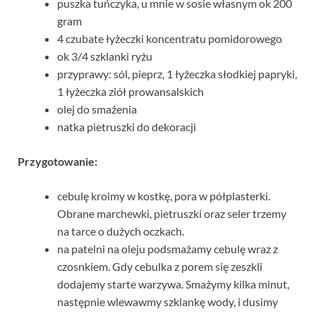
puszka tuńczyka, u mnie w sosie własnym ok 200
gram
4 czubate łyżeczki koncentratu pomidorowego
ok 3/4 szklanki ryżu
przyprawy: sól, pieprz, 1 łyżeczka słodkiej papryki,
1 łyżeczka ziół prowansalskich
olej do smażenia
natka pietruszki do dekoracji
Przygotowanie:
cebulę kroimy w kostkę, pora w półplasterki.
Obrane marchewki, pietruszki oraz seler trzemy
na tarce o dużych oczkach.
na patelni na oleju podsmażamy cebulę wraz z
czosnkiem. Gdy cebulka z porem się zeszkli
dodajemy starte warzywa. Smażymy kilka minut,
następnie wlewawmy szklankę wody, i dusimy