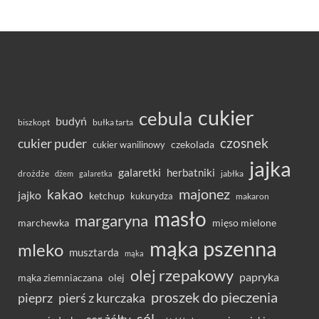
cukier
cebula
budyń
bułka tarta
biszkopt
czosnek
cukier puder
cukier wanilinowy
czekolada
jajka
galaretki
herbatniki
drożdże
jabłka
dżem
galaretka
majonez
kakao
jajko
ketchup
kukurydza
makaron
masło
margaryna
marchewka
mięso mielone
mąka pszenna
mleko
musztarda
mąka
olej rzepakowy
papryka
olej
mąka ziemniaczana
proszek do pieczenia
pieprz
pierś z kurczaka
sól