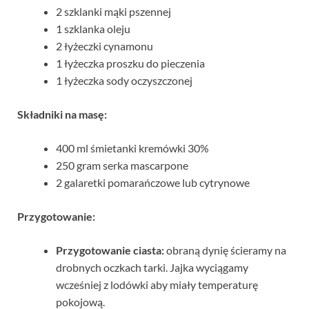
2 szklanki mąki pszennej
1 szklanka oleju
2 łyżeczki cynamonu
1 łyżeczka proszku do pieczenia
1 łyżeczka sody oczyszczonej
Składniki na masę:
400 ml śmietanki kremówki 30%
250 gram serka mascarpone
2 galaretki pomarańczowe lub cytrynowe
Przygotowanie:
Przygotowanie ciasta:
obraną dynię ścieramy na
drobnych oczkach tarki. Jajka wyciągamy
wcześniej z lodówki aby miały temperaturę
pokojową.