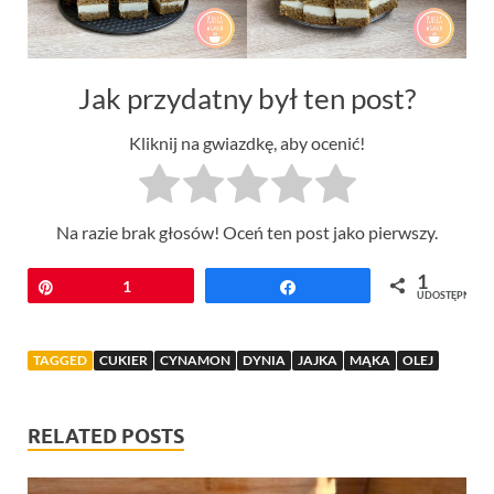
Jak przydatny był ten post?
Kliknij na gwiazdkę, aby ocenić!
Na razie brak głosów! Oceń ten post jako pierwszy.
1
Przypnij
1
Udostępnij
UDOSTĘPNIEŃ
TAGGED
CUKIER
CYNAMON
DYNIA
JAJKA
MĄKA
OLEJ
RELATED POSTS