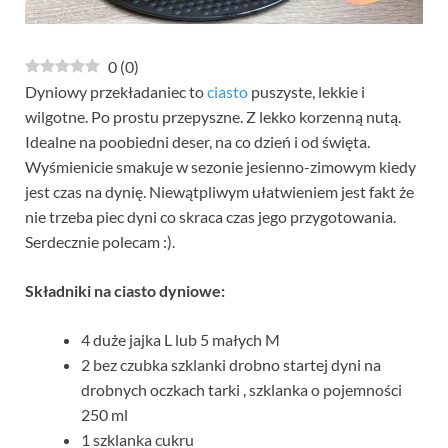
0
(
0
)
Dyniowy przekładaniec to
ciasto
puszyste, lekkie i
wilgotne. Po prostu przepyszne. Z lekko korzenną nutą.
Idealne na poobiedni deser, na co dzień i od święta.
Wyśmienicie smakuje w sezonie jesienno-zimowym kiedy
jest czas na dynię. Niewątpliwym ułatwieniem jest fakt że
nie trzeba piec dyni co skraca czas jego przygotowania.
Serdecznie polecam :).
Składniki na ciasto dyniowe:
4 duże jajka L lub 5 małych M
2 bez czubka szklanki drobno startej dyni na
drobnych oczkach tarki , szklanka o pojemności
250 ml
1 szklanka cukru