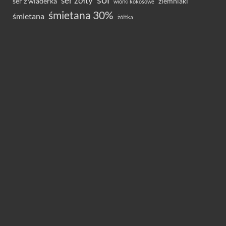
ser żółty
ser z wiaderka
ziemniaki
wiórki kokosowe
śmietana 30%
śmietana
żółtka