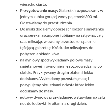
wierzchu ciasta.
Przygotowanie masy:
Galaretki rozpuszczamy w
jednym kubku gorącej wody pojemość 300 ml.
Odstawiamy do przestudzenia.
Do miski dodajemy dobrze schłodzoną śmietankę
oraz serek mascarpone i ubijamy na sztywno, cały
czas miksując wlewamy przestudzoną ale nie
tężejącą galaretkę. Króciutko miksujemy do
połączenia składników.
na dyniowy spód wykładamy połowę masy
śmietanowej i równomiernie rozprowadzamy po
cieście. Przykrywamy drugim blatem i lekko
dociskamy. Wykładamy pozostałą masę i
posypujemy okruszkami z ciasta które lekko
dociskamy do masy.
gotowy dyniowy przekładaniec wstawiłam na całą
noc do lodówki i kroiłam na drugi dzień.