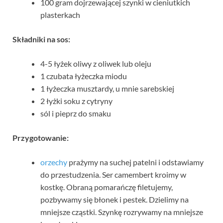
100 gram dojrzewającej szynki w cieniutkich
plasterkach
Składniki na sos:
4-5 łyżek oliwy z oliwek lub oleju
1 czubata łyżeczka miodu
1 łyżeczka musztardy, u mnie sarebskiej
2 łyżki soku z cytryny
sól i pieprz do smaku
Przygotowanie:
orzechy
prażymy na suchej patelni i odstawiamy
do przestudzenia. Ser camembert kroimy w
kostkę. Obraną pomarańczę filetujemy,
pozbywamy się błonek i pestek. Dzielimy na
mniejsze cząstki. Szynkę rozrywamy na mniejsze