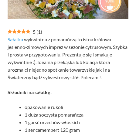
5
(
1
)
Sałatka
wykwintna z pomarańczą to istna królowa
jesienno-zimowych imprez w sezonie cytrusowym. Szybka
i prosta w przygotowaniu. Prezentuje się i smakuje
wykwintnie :). Idealna przekąska lub kolacja która
urozmaici niejedno spotkanie towarzyskie jak i na
Świąteczny bądź sylwestrowy stół. Polecam !.
Składniki na sałatkę:
opakowanie rukoli
1 duża soczysta pomarańcza
1 garść orzechów włoskich
1 ser camembert 120 gram