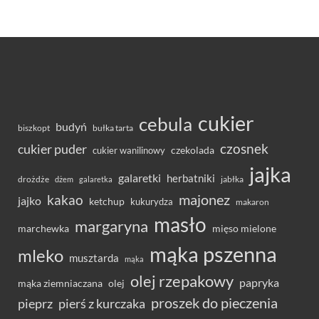
cukier
cebula
budyń
bułka tarta
biszkopt
czosnek
cukier puder
cukier wanilinowy
czekolada
jajka
galaretki
herbatniki
drożdże
jabłka
dżem
galaretka
majonez
kakao
jajko
ketchup
kukurydza
makaron
masło
margaryna
marchewka
mięso mielone
mąka pszenna
mleko
musztarda
mąka
olej rzepakowy
papryka
olej
mąka ziemniaczana
proszek do pieczenia
pieprz
pierś z kurczaka