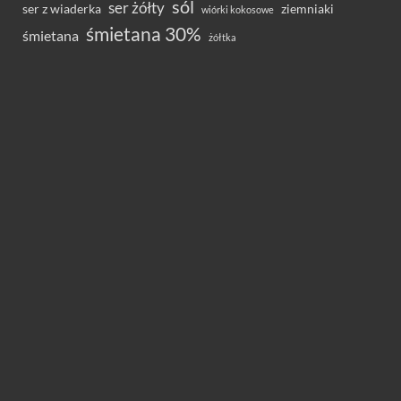
sól
ser żółty
ser z wiaderka
ziemniaki
wiórki kokosowe
śmietana 30%
śmietana
żółtka