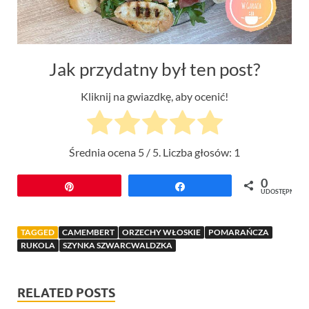
Jak przydatny był ten post?
Kliknij na gwiazdkę, aby ocenić!
Średnia ocena
5
/ 5. Liczba głosów:
1
0
Przypnij
Udostępnij
UDOSTĘPNIEŃ
TAGGED
CAMEMBERT
ORZECHY WŁOSKIE
POMARAŃCZA
RUKOLA
SZYNKA SZWARCWALDZKA
RELATED POSTS