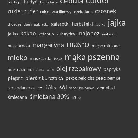
cukier
cebula
budyń
bułka tarta
biszkopt
czosnek
cukier puder
cukier wanilinowy
czekolada
jajka
galaretki
herbatniki
drożdże
jabłka
dżem
galaretka
majonez
kakao
jajko
ketchup
kukurydza
makaron
masło
margaryna
marchewka
mięso mielone
mąka pszenna
mleko
musztarda
mąka
olej rzepakowy
papryka
olej
mąka ziemniaczana
proszek do pieczenia
pieprz
pierś z kurczaka
sól
ser żółty
ser z wiaderka
ziemniaki
wiórki kokosowe
śmietana 30%
śmietana
żółtka