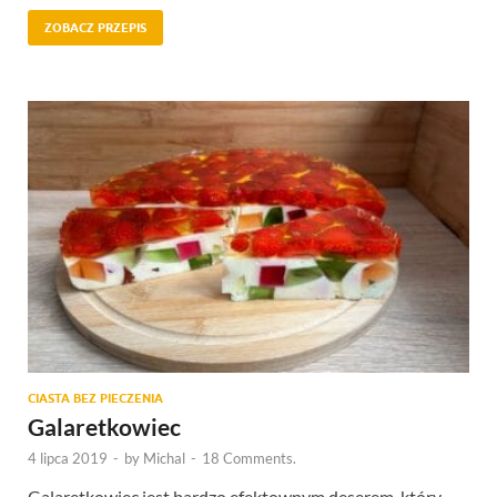
ZOBACZ PRZEPIS
CIASTA BEZ PIECZENIA
Galaretkowiec
4 lipca 2019
-
by
Michal
-
18 Comments.
Galaretkowiec jest bardzo efektownym deserem, który