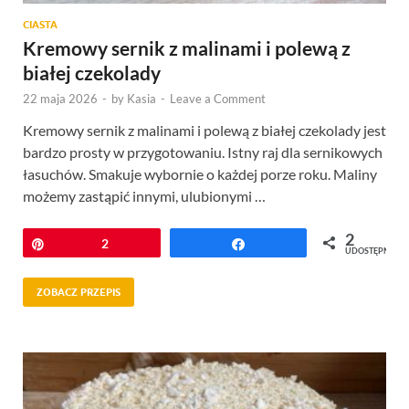
CIASTA
Kremowy sernik z malinami i polewą z
białej czekolady
22 maja 2026
-
by
Kasia
-
Leave a Comment
Kremowy sernik z malinami i polewą z białej czekolady jest
bardzo prosty w przygotowaniu. Istny raj dla sernikowych
łasuchów. Smakuje wybornie o każdej porze roku. Maliny
możemy zastąpić innymi, ulubionymi …
2
Przypnij
2
Udostępnij
UDOSTĘPNIEŃ
ZOBACZ PRZEPIS