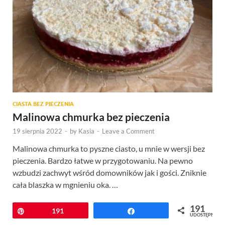
CIASTA BEZ PIECZENIA
Malinowa chmurka bez pieczenia
19 sierpnia 2022
-
by
Kasia
-
Leave a Comment
Malinowa chmurka to pyszne ciasto, u mnie w wersji bez
pieczenia. Bardzo łatwe w przygotowaniu. Na pewno
wzbudzi zachwyt wśród domowników jak i gości. Zniknie
cała blaszka w mgnieniu oka. …
191
Przypnij
191
Udostępnij
UDOSTĘPNIEŃ