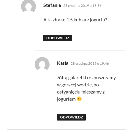
pisze:
Stefania
23 grudnia 2019 o 13:36
A ta złta to 1.5 kubka z jogurtu?
ODPOWIEDZ
pisze:
Kasia
28 grudnia 2019 o 19:46
żółtą galaretki rozpuszczamy
w gorącej wodzie, po
ostygnięciu mieszamy z
jogurtem
ODPOWIEDZ