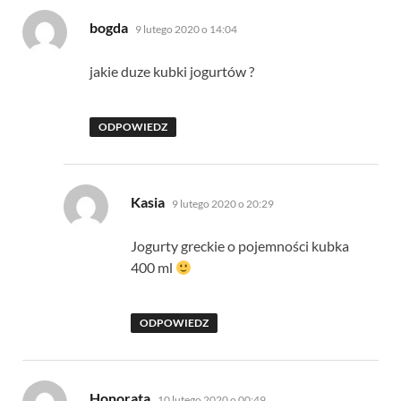
pisze:
bogda
9 lutego 2020 o 14:04
jakie duze kubki jogurtów ?
ODPOWIEDZ
pisze:
Kasia
9 lutego 2020 o 20:29
Jogurty greckie o pojemności kubka
400 ml
ODPOWIEDZ
pisze:
Honorata
10 lutego 2020 o 00:49