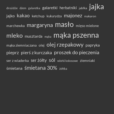
jajka
galaretki
herbatniki
drożdże
jabłka
dżem
galaretka
majonez
kakao
jajko
ketchup
kukurydza
makaron
masło
margaryna
marchewka
mięso mielone
mąka pszenna
mleko
musztarda
mąka
olej rzepakowy
papryka
olej
mąka ziemniaczana
proszek do pieczenia
pieprz
pierś z kurczaka
sól
ser żółty
ser z wiaderka
ziemniaki
wiórki kokosowe
śmietana 30%
śmietana
żółtka