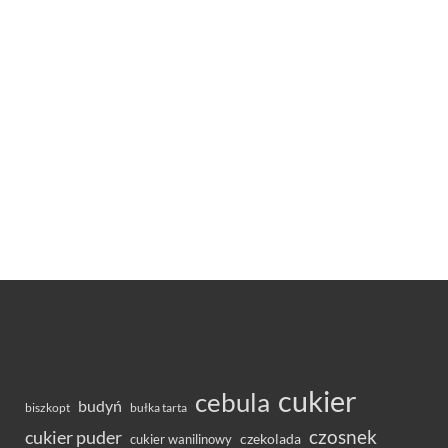
cukier
cebula
budyń
bułka tarta
biszkopt
czosnek
cukier puder
cukier wanilinowy
czekolada