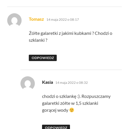
pisze:
Tomasz
14 maja 2022 o 08:17
Żółte galaretki z jakimi kubkami ? Chodzi o
szklanki ?
ODPOWIEDZ
pisze:
Kasia
14 maja 2022 o 08:32
chodzi o szklankę :). Rozpuszczamy
galaretki zółte w 1,5 szklanki
gorącej wody
ODPOWIEDZ