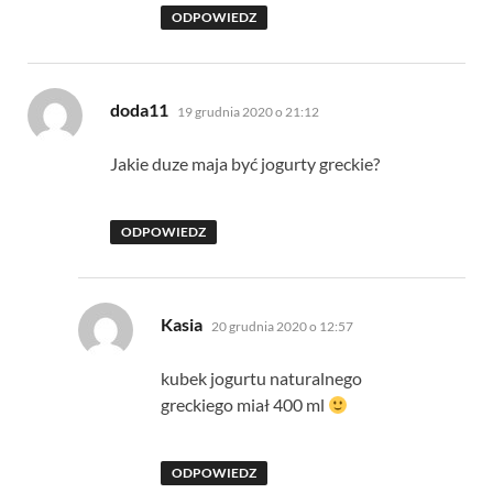
ODPOWIEDZ
pisze:
doda11
19 grudnia 2020 o 21:12
Jakie duze maja być jogurty greckie?
ODPOWIEDZ
pisze:
Kasia
20 grudnia 2020 o 12:57
kubek jogurtu naturalnego
greckiego miał 400 ml
ODPOWIEDZ