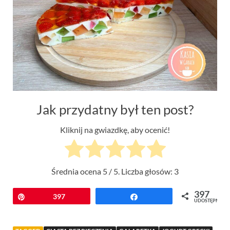
Jak przydatny był ten post?
Kliknij na gwiazdkę, aby ocenić!
Średnia ocena
5
/ 5. Liczba głosów:
3
397
Przypnij
397
Udostępnij
UDOSTĘPNIEŃ