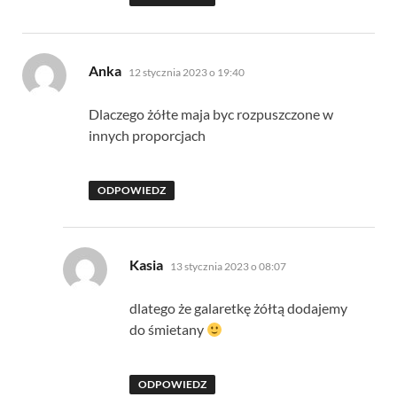
pisze:
Anka
12 stycznia 2023 o 19:40
Dlaczego żółte maja byc rozpuszczone w
innych proporcjach
ODPOWIEDZ
pisze:
Kasia
13 stycznia 2023 o 08:07
dlatego że galaretkę żółtą dodajemy
do śmietany
ODPOWIEDZ