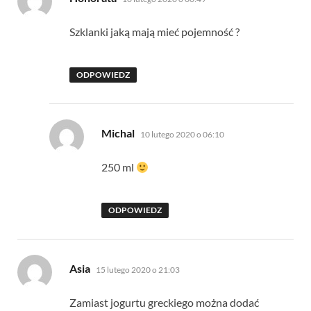
Szklanki jaką mają mieć pojemność ?
ODPOWIEDZ
pisze:
Michal
10 lutego 2020 o 06:10
250 ml
ODPOWIEDZ
pisze:
Asia
15 lutego 2020 o 21:03
Zamiast jogurtu greckiego można dodać