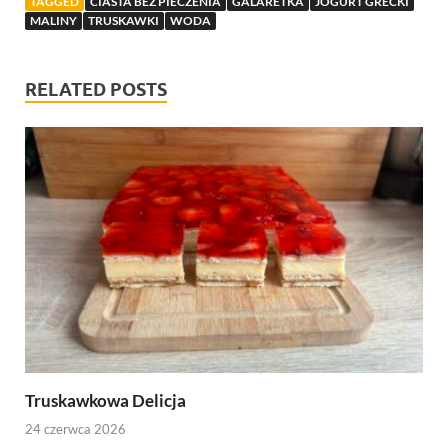
TAGGED
CIASTA BEZ PIECZENIA
GALARETKA
JOGURT GRECKI
MALINY
TRUSKAWKI
WODA
RELATED POSTS
Truskawkowa Delicja
24 czerwca 2026