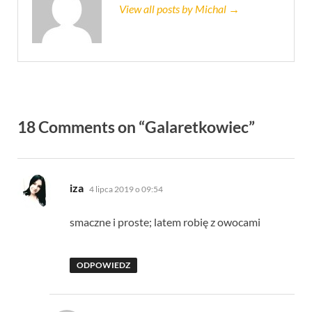
View all posts by Michal →
18 Comments on “Galaretkowiec”
pisze:
iza
4 lipca 2019 o 09:54
smaczne i proste; latem robię z owocami
ODPOWIEDZ