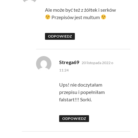
Ale może być też z żółtek i serków
Przepisów jest multum
ODPOWIEDZ
pisze:
Strega69
20 listopada 2022 o
11:24
Ups! nie doczytałam
przepisu i popełniłam
falstart!!! Sorki.
ODPOWIEDZ