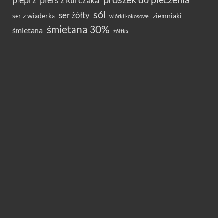
pieprz
pierś z kurczaka
sól
ser żółty
ser z wiaderka
ziemniaki
wiórki kokosowe
śmietana 30%
śmietana
żółtka