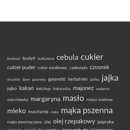
cukier
cebula
budyń
bułka tarta
biszkopt
czosnek
cukier puder
cukier wanilinowy
czekolada
jajka
galaretki
herbatniki
drożdże
jabłka
dżem
galaretka
majonez
kakao
jajko
ketchup
kukurydza
makaron
masło
margaryna
marchewka
mięso mielone
mąka pszenna
mleko
musztarda
mąka
olej rzepakowy
papryka
olej
mąka ziemniaczana
proszek do pieczenia