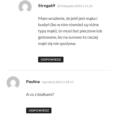
pisze:
Strega69
20 listopada 2022 o 11:22
Mam wrażenie, że jeśli jest mąka i
budyń (bo w nim również są różne
typy mąki), to musi być pieczone lub
gotowane, bo na surowo to raczej
mąki się nie spożywa.
ODPOWIEDZ
pisze:
Paulina
4 grudnia 2021 o 18:15
A co z bialkami?
ODPOWIEDZ