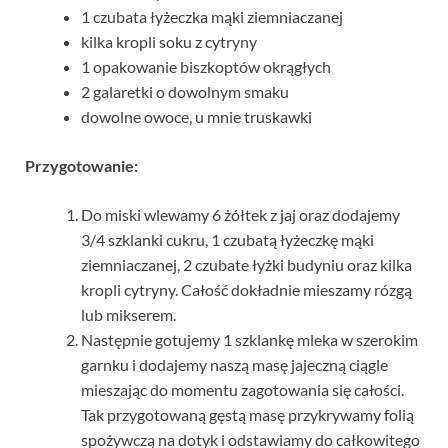
1 czubata łyżeczka mąki ziemniaczanej
kilka kropli soku z cytryny
1 opakowanie biszkoptów okrągłych
2 galaretki o dowolnym smaku
dowolne owoce, u mnie truskawki
Przygotowanie:
Do miski wlewamy 6 żółtek z jaj oraz dodajemy
3/4 szklanki cukru, 1 czubatą łyżeczkę mąki
ziemniaczanej, 2 czubate łyżki budyniu oraz kilka
kropli cytryny. Całość dokładnie mieszamy rózgą
lub mikserem.
Następnie gotujemy 1 szklankę mleka w szerokim
garnku i dodajemy naszą masę jajeczną ciągle
mieszając do momentu zagotowania się całości.
Tak przygotowaną gęstą masę przykrywamy folią
spożywczą na dotyk i odstawiamy do całkowitego