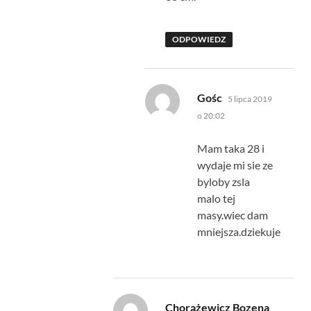
ODPOWIEDZ
pisze:
Gośc
5 lipca 2019
o 20:02
Mam taka 28 i
wydaje mi sie ze
byloby zsla
malo tej
masy.wiec dam
mniejsza.dziekuje
pisze:
Chorążewicz Bozena