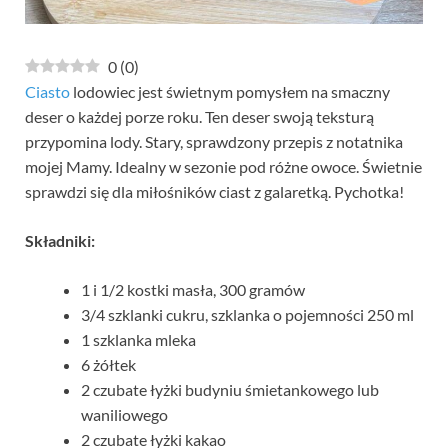
0
(
0
)
Ciasto
lodowiec jest świetnym pomysłem na smaczny
deser o każdej porze roku. Ten deser swoją teksturą
przypomina lody. Stary, sprawdzony przepis z notatnika
mojej Mamy. Idealny w sezonie pod różne owoce. Świetnie
sprawdzi się dla miłośników ciast z galaretką. Pychotka!
Składniki:
1 i 1/2 kostki masła, 300 gramów
3/4 szklanki cukru, szklanka o pojemności 250 ml
1 szklanka mleka
6 żółtek
2 czubate łyżki budyniu śmietankowego lub
waniliowego
2 czubate łyżki kakao