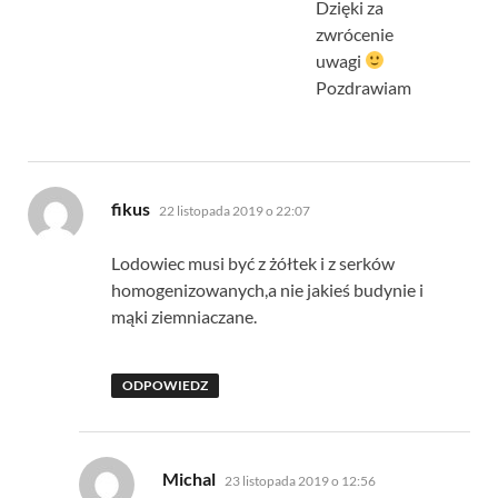
Dzięki za
zwrócenie
uwagi
Pozdrawiam
pisze:
fikus
22 listopada 2019 o 22:07
Lodowiec musi być z żółtek i z serków
homogenizowanych,a nie jakieś budynie i
mąki ziemniaczane.
ODPOWIEDZ
pisze:
Michal
23 listopada 2019 o 12:56