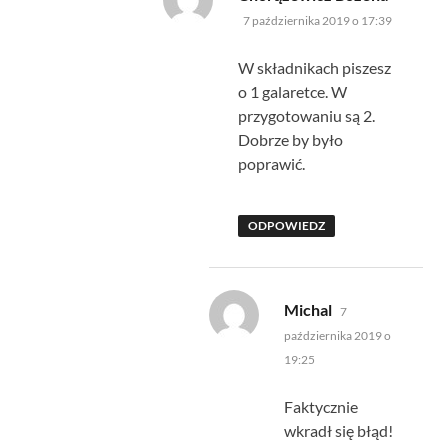
7 października 2019 o 17:39
W składnikach piszesz
o 1 galaretce. W
przygotowaniu są 2.
Dobrze by było
poprawić.
ODPOWIEDZ
pisze:
Michal
7
października 2019 o
19:25
Faktycznie
wkradł się błąd!