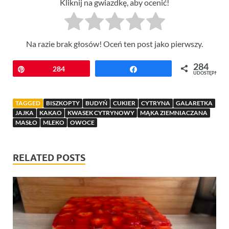
Kliknij na gwiazdkę, aby ocenić!
Na razie brak głosów! Oceń ten post jako pierwszy.
284
Przypnij
284
Udostępnij
UDOSTĘPNIEŃ
TAGGED
BISZKOPTY
BUDYŃ
CUKIER
CYTRYNA
GALARETKA
JAJKA
KAKAO
KWASEK CYTRYNOWY
MĄKA ZIEMNIACZANA
MASŁO
MLEKO
OWOCE
RELATED POSTS