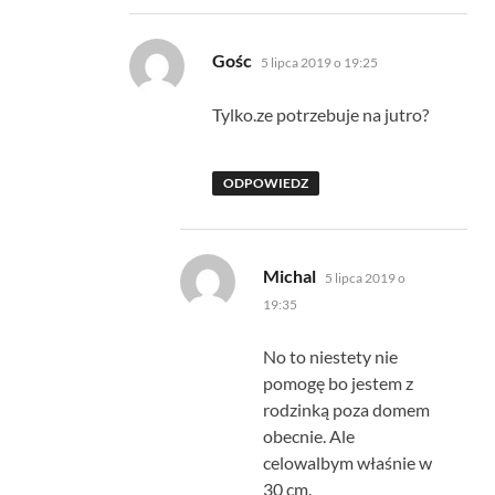
pisze:
Gośc
5 lipca 2019 o 19:25
Tylko.ze potrzebuje na jutro?
ODPOWIEDZ
pisze:
Michal
5 lipca 2019 o
19:35
No to niestety nie
pomogę bo jestem z
rodzinką poza domem
obecnie. Ale
celowalbym właśnie w
30 cm.