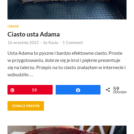
CIASTA
Ciasto usta Adama
16 września 2022
-
by
Kasia
-
1 Comment
Usta Adama to pyszne i bardzo efektowne ciasto. Proste
w przygotowaniu, dobrze się je kroi i pięknie prezentuje
się na talerzu. Przepis na to ciasto znalazłam w internecie i
wzbudziło …
59
Przypnij
59
Udostępnij
UDOSTĘPNIEŃ
ZOBACZ PRZEPIS