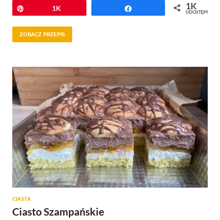
1K
Przypnij
1K
Udostępnij
UDOSTĘPNIEŃ
ZOBACZ PRZEPIS
CIASTA
Ciasto Szampańskie