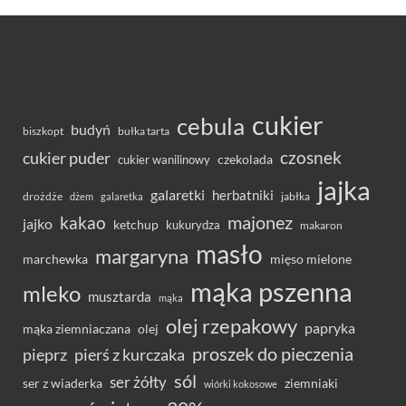
cukier
cebula
budyń
bułka tarta
biszkopt
czosnek
cukier puder
cukier wanilinowy
czekolada
jajka
galaretki
herbatniki
drożdże
jabłka
dżem
galaretka
majonez
kakao
jajko
ketchup
kukurydza
makaron
masło
margaryna
marchewka
mięso mielone
mąka pszenna
mleko
musztarda
mąka
olej rzepakowy
papryka
olej
mąka ziemniaczana
proszek do pieczenia
pieprz
pierś z kurczaka
sól
ser żółty
ser z wiaderka
ziemniaki
wiórki kokosowe