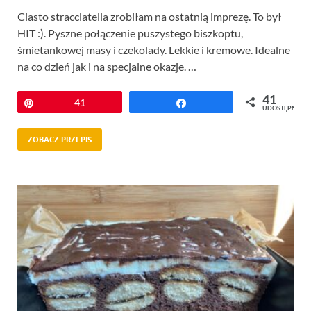
Ciasto stracciatella zrobiłam na ostatnią imprezę. To był
HIT :). Pyszne połączenie puszystego biszkoptu,
śmietankowej masy i czekolady. Lekkie i kremowe. Idealne
na co dzień jak i na specjalne okazje. …
41
Przypnij
41
Udostępnij
UDOSTĘPNIEŃ
ZOBACZ PRZEPIS