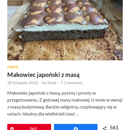
CIASTA
Makowiec japoński z masą
28 listopada 2022
-
by
Kasia
-
5 Comments.
Makowiec japoński z masą, pyszny i prosty w
przygotowaniu. Z gotowej masy makowej. U mnie w wersji
z masą budyniową. Bardzo wilgotny, rozpływający się w
ustach. Idealny dla wielbicieli ciast …
561
Przypnij
561
Udostępnij