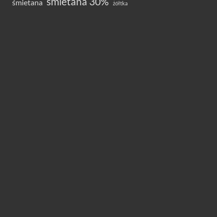
śmietana 30%
śmietana
żółtka