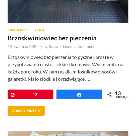
CIASTA BEZ PIECZENIA
Brzoskwiniowiec bez pieczenia
14 kwietnia 2022
-
by
Kasia
-
Leave a Comment
Brzoskwiniowiec bez pieczenia to pyszne i proste w
przygotowaniu ciasto. Lekkie i kremowe. Wyśmienite na
każdą porę roku. W sam raz dla miłośników owoców i
galaretki. Mało słodkie i orzeźwiające. …
13
Przypnij
13
Udostępnij
UDOSTĘPNIEŃ
ZOBACZ PRZEPIS