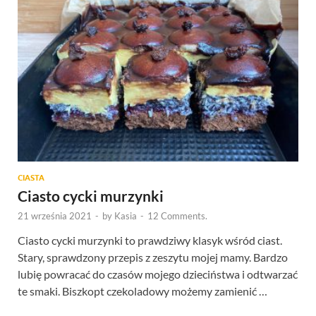
CIASTA
Ciasto cycki murzynki
21 września 2021
-
by
Kasia
-
12 Comments.
Ciasto cycki murzynki to prawdziwy klasyk wśród ciast.
Stary, sprawdzony przepis z zeszytu mojej mamy. Bardzo
lubię powracać do czasów mojego dzieciństwa i odtwarzać
te smaki. Biszkopt czekoladowy możemy zamienić …