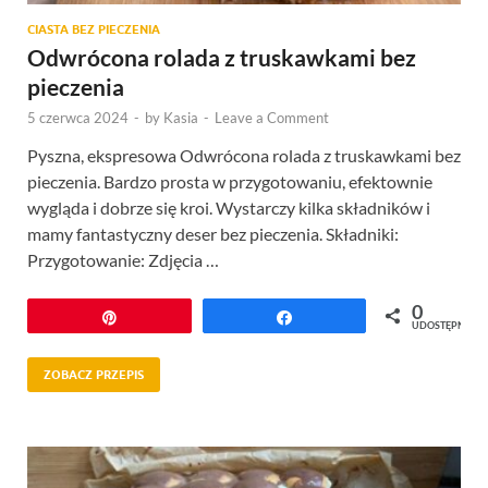
CIASTA BEZ PIECZENIA
Odwrócona rolada z truskawkami bez
pieczenia
5 czerwca 2024
-
by
Kasia
-
Leave a Comment
Pyszna, ekspresowa Odwrócona rolada z truskawkami bez
pieczenia. Bardzo prosta w przygotowaniu, efektownie
wygląda i dobrze się kroi. Wystarczy kilka składników i
mamy fantastyczny deser bez pieczenia. Składniki:
Przygotowanie: Zdjęcia …
0
Przypnij
Udostępnij
UDOSTĘPNIEŃ
ZOBACZ PRZEPIS