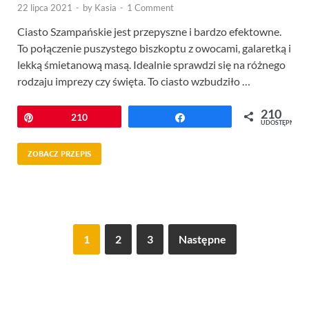
22 lipca 2021
-
by
Kasia
-
1 Comment
Ciasto Szampańskie jest przepyszne i bardzo efektowne.
To połączenie puszystego biszkoptu z owocami, galaretką i
lekką śmietanową masą. Idealnie sprawdzi się na różnego
rodzaju imprezy czy święta. To ciasto wzbudziło …
210
Przypnij
210
Udostępnij
UDOSTĘPNIEŃ
ZOBACZ PRZEPIS
1
2
3
Następne