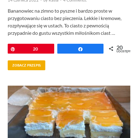
14 czerwca 2022
-
by
Kasia
-
4 Comments.
Bananowiec na zimno to pyszne i bardzo proste w
przygotowaniu ciasto bez pieczenia. Lekkie i kremowe,
rozpływające się w ustach. To ciasto z pewnością
przypadnie do gustu wszystkim miłośnikom ciast …
20
Przypnij
20
Udostępnij
UDOSTĘPNIEŃ
ZOBACZ PRZEPIS