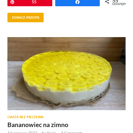
55
Przypnij
55
Udostępnij
UDOSTĘPNIEŃ
ZOBACZ PRZEPIS
CIASTA BEZ PIECZENIA
Bananowiec na zimno