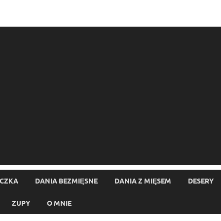
ECZKA
DANIA BEZMIĘSNE
DANIA Z MIĘSEM
DESERY
ZUPY
O MNIE