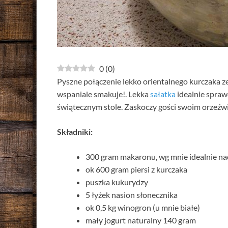
0
(
0
)
Pyszne połączenie lekko orientalnego kurczaka ze
wspaniale smakuje!. Lekka
sałatka
idealnie spraw
świątecznym stole. Zaskoczy gości swoim orzeź
Składniki:
300 gram makaronu, wg mnie idealnie nad
ok 600 gram piersi z kurczaka
puszka kukurydzy
5 łyżek nasion słonecznika
ok 0,5 kg winogron (u mnie białe)
mały jogurt naturalny 140 gram