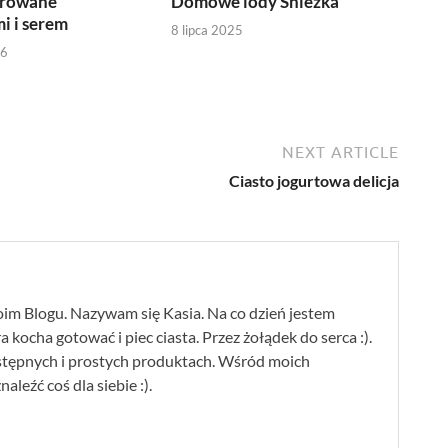
erowane
Domowe lody Śnieżka
i i serem
8 lipca 2025
26
NEXT ARTICLE
Ciasto jogurtowa delicja
im Blogu. Nazywam się Kasia. Na co dzień jestem
 kocha gotować i piec ciasta. Przez żołądek do serca :).
stępnych i prostych produktach. Wśród moich
leźć coś dla siebie :).