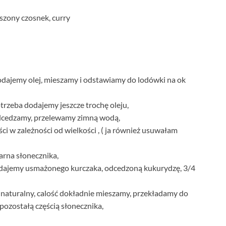
uszony czosnek, curry
odajemy olej, mieszamy i odstawiamy do lodówki na ok
otrzeba dodajemy jeszcze trochę oleju,
dcedzamy, przelewamy zimną wodą,
ci w zależności od wielkości , ( ja również usuwałam
arna słonecznika,
odajemy usmażonego kurczaka, odcedzoną kukurydzę, 3/4
naturalny, calość dokładnie mieszamy, przekładamy do
pozostałą częścią słonecznika,