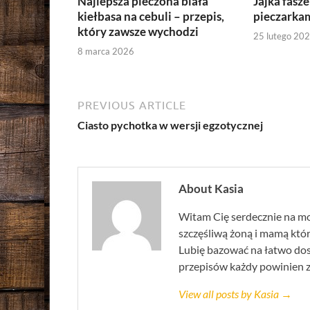
Najlepsza pieczona biała
Jajka fasz
kiełbasa na cebuli – przepis,
pieczarkam
który zawsze wychodzi
25 lutego 20
8 marca 2026
PREVIOUS ARTICLE
Ciasto pychotka w wersji egzotycznej
About Kasia
Witam Cię serdecznie na mo
szczęśliwą żoną i mamą która
Lubię bazować na łatwo do
przepisów każdy powinien zna
View all posts by Kasia →