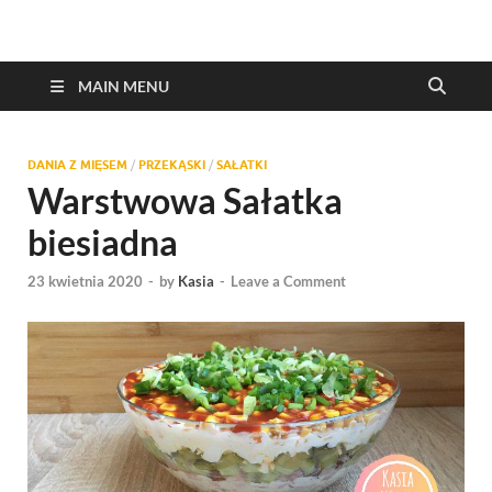
MAIN MENU
DANIA Z MIĘSEM
/
PRZEKĄSKI
/
SAŁATKI
Warstwowa Sałatka
biesiadna
23 kwietnia 2020
-
by
Kasia
-
Leave a Comment