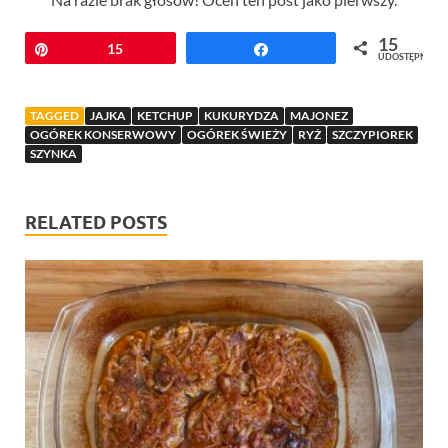
15
Przypnij
15
Udostępnij
UDOSTĘPNIEŃ
TAGGED
JAJKA
KETCHUP
KUKURYDZA
MAJONEZ
OGÓREK KONSERWOWY
OGÓREK ŚWIEŻY
RYŻ
SZCZYPIOREK
SZYNKA
RELATED POSTS