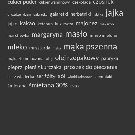
czosnek
cukier puder
cukier wanilinowy
czekolada
jajka
galaretki
herbatniki
drożdże
jabłka
dżem
galaretka
majonez
kakao
jajko
ketchup
kukurydza
makaron
masło
margaryna
marchewka
mięso mielone
mąka pszenna
mleko
musztarda
mąka
olej rzepakowy
papryka
olej
mąka ziemniaczana
proszek do pieczenia
pieprz
pierś z kurczaka
sól
ser żółty
ser z wiaderka
ziemniaki
wiórki kokosowe
śmietana 30%
śmietana
żółtka