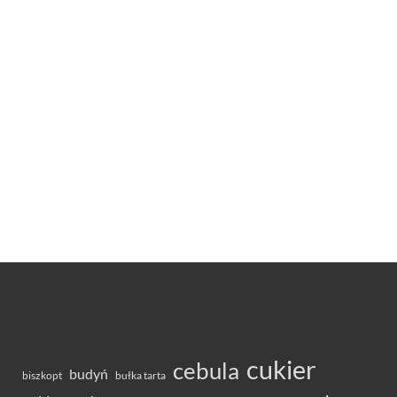
cukier
cebula
budyń
bułka tarta
biszkopt