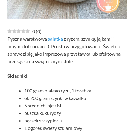
0
(
0
)
Pyszna warstwowa
sałatka
z ryżem, szynką, jajkami i
innymi dobrociami :). Prosta w przygotowaniu. Świetnie
sprawdzi się jako imprezowa przystawka lub efektowna
przekąska na świątecznym stole.
Składniki:
100 gram białego ryżu, 1 torebka
ok 200 gram szynki w kawałku
5 średnich jajek M
puszka kukurydzy
pęczek szczypiorku
1 ogórek świeży szklarniowy