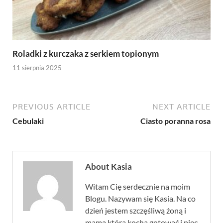
Roladki z kurczaka z serkiem topionym
11 sierpnia 2025
PREVIOUS ARTICLE
NEXT ARTICLE
Cebulaki
Ciasto poranna rosa
About Kasia
Witam Cię serdecznie na moim
Blogu. Nazywam się Kasia. Na co
dzień jestem szczęśliwą żoną i
mamą która kocha gotować i piec