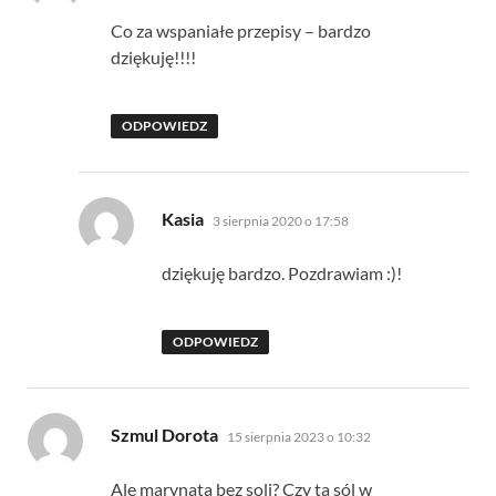
Co za wspaniałe przepisy – bardzo
dziękuję!!!!
ODPOWIEDZ
pisze:
Kasia
3 sierpnia 2020 o 17:58
dziękuję bardzo. Pozdrawiam :)!
ODPOWIEDZ
pisze:
Szmul Dorota
15 sierpnia 2023 o 10:32
Ale marynata bez soli? Czy ta sól w