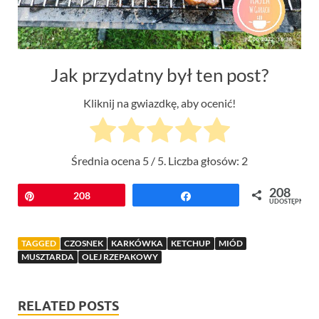
Jak przydatny był ten post?
Kliknij na gwiazdkę, aby ocenić!
Średnia ocena
5
/ 5. Liczba głosów:
2
208
Przypnij
208
Udostępnij
UDOSTĘPNIEŃ
TAGGED
CZOSNEK
KARKÓWKA
KETCHUP
MIÓD
MUSZTARDA
OLEJ RZEPAKOWY
RELATED POSTS