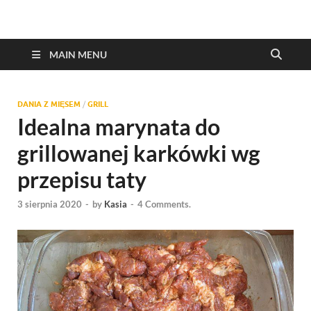
MAIN MENU
DANIA Z MIĘSEM
/
GRILL
Idealna marynata do
grillowanej karkówki wg
przepisu taty
3 sierpnia 2020
-
by
Kasia
-
4 Comments.