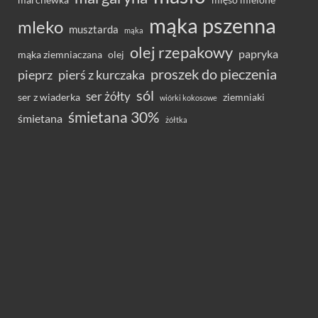
mąka pszenna
mleko
musztarda
mąka
olej rzepakowy
papryka
olej
mąka ziemniaczana
proszek do pieczenia
pieprz
pierś z kurczaka
sól
ser żółty
ser z wiaderka
ziemniaki
wiórki kokosowe
śmietana 30%
śmietana
żółtka