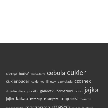
cukier
cebula
budyń
bułka tarta
biszkopt
czosnek
cukier puder
cukier wanilinowy
czekolada
jajka
galaretki
herbatniki
drożdże
jabłka
dżem
galaretka
majonez
kakao
jajko
ketchup
kukurydza
makaron
masło
margaryna
marchewka
mięso mielone