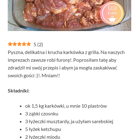
5
(
2
)
Pyszna, delikatna i krucha karkówka z grilla. Na naszych
imprezach zawsze robi furorę!. Poprosiłam tatę aby
zdradził mi swój przepis i abym ja mogła zaskakiwać
swoich gości :)!. Mniam!!
Składniki:
ok 1,5 kg karkówki, u mnie 10 plastrów
3 ząbki czosnku
3 łyżeczki musztardy, ja użyłam sarebskiej
5 łyżek ketchupu
2 łyżeczki miodu