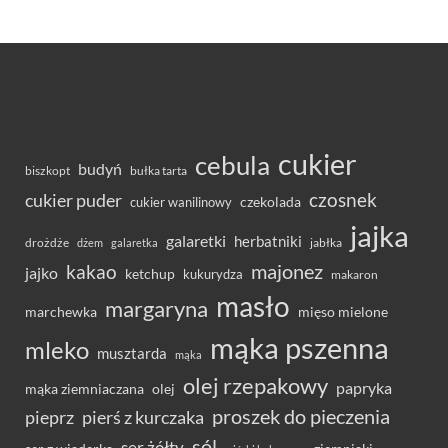
cukier
cebula
budyń
bułka tarta
biszkopt
czosnek
cukier puder
cukier wanilinowy
czekolada
jajka
galaretki
herbatniki
drożdże
jabłka
dżem
galaretka
majonez
kakao
jajko
ketchup
kukurydza
makaron
masło
margaryna
marchewka
mięso mielone
mąka pszenna
mleko
musztarda
mąka
olej rzepakowy
papryka
olej
mąka ziemniaczana
proszek do pieczenia
pieprz
pierś z kurczaka
sól
ser żółty