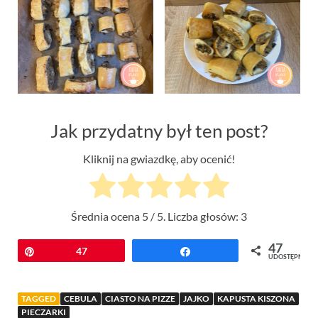
Jak przydatny był ten post?
Kliknij na gwiazdkę, aby ocenić!
Średnia ocena
5
/ 5. Liczba głosów:
3
47
Przypnij
47
Udostępnij
UDOSTĘPNIEŃ
TAGGED
CEBULA
CIASTO NA PIZZE
JAJKO
KAPUSTA KISZONA
PIECZARKI