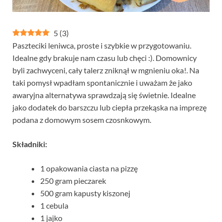
5
(
3
)
Paszteciki leniwca, proste i szybkie w przygotowaniu.
Idealne gdy brakuje nam czasu lub chęci :). Domownicy
byli zachwyceni, cały talerz zniknął w mgnieniu oka!. Na
taki pomysł wpadłam spontanicznie i uważam że jako
awaryjna alternatywa sprawdzają się świetnie. Idealne
jako dodatek do barszczu lub ciepła przekąska na imprezę
podana z domowym sosem czosnkowym.
Składniki:
1 opakowania ciasta na pizzę
250 gram pieczarek
500 gram kapusty kiszonej
1 cebula
1 jajko