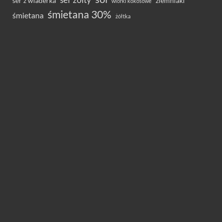
ser z wiaderka
ziemniaki
wiórki kokosowe
śmietana 30%
śmietana
żółtka