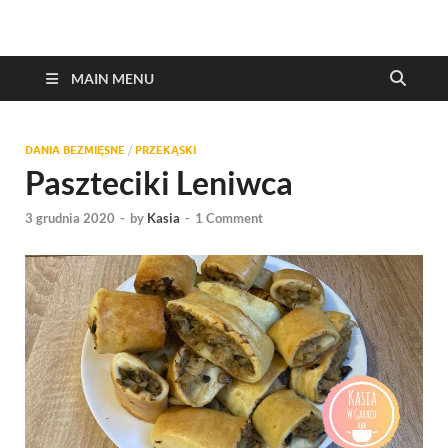
MAIN MENU
DANIA BEZMIĘSNE
/
PRZEKĄSKI
Paszteciki Leniwca
3 grudnia 2020
-
by
Kasia
-
1 Comment