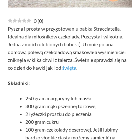
0
(
0
)
Pyszna i prosta w przygotowaniu babka Stracciatella.
Idealna dla miłośników czekolady. Puszysta i wilgotna.
Jedna z moich ulubionych babek :). U mnie polana
domową polewą czekoladową smakowała wyśmienicie i
zniknęła w kilka chwil z talerza. Świetnie sprawdzi się na
co dzień do kawki jak i od
święta
.
Składniki:
250 gram margaryny lub masła
300 gram mąki pszennej tortowej
2 łyżeczki proszku do pieczenia
200 gram cukru
100 gram czekolady deserowej. Jeśli lubimy
bardzo słodkie ciasta możemy zamienić na