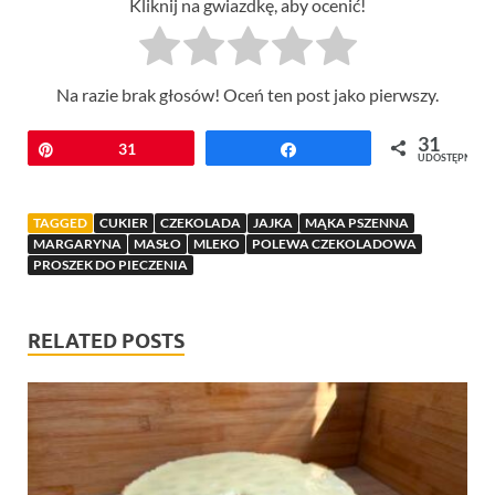
Kliknij na gwiazdkę, aby ocenić!
Na razie brak głosów! Oceń ten post jako pierwszy.
31
Przypnij
31
Udostępnij
UDOSTĘPNIEŃ
TAGGED
CUKIER
CZEKOLADA
JAJKA
MĄKA PSZENNA
MARGARYNA
MASŁO
MLEKO
POLEWA CZEKOLADOWA
PROSZEK DO PIECZENIA
RELATED POSTS