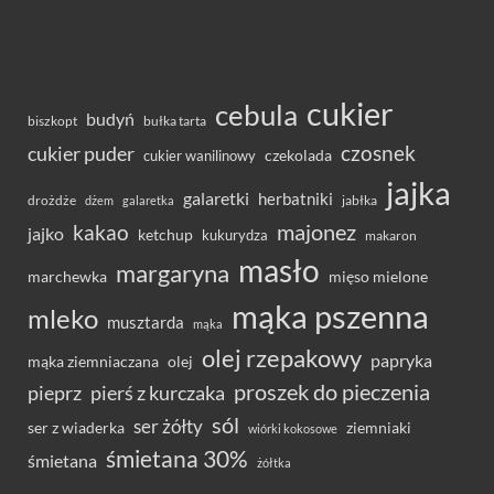
cukier
cebula
budyń
bułka tarta
biszkopt
czosnek
cukier puder
cukier wanilinowy
czekolada
jajka
galaretki
herbatniki
drożdże
jabłka
dżem
galaretka
majonez
kakao
jajko
ketchup
kukurydza
makaron
masło
margaryna
marchewka
mięso mielone
mąka pszenna
mleko
musztarda
mąka
olej rzepakowy
papryka
olej
mąka ziemniaczana
proszek do pieczenia
pieprz
pierś z kurczaka
sól
ser żółty
ser z wiaderka
ziemniaki
wiórki kokosowe
śmietana 30%
śmietana
żółtka