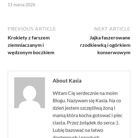
11 marca 2026
PREVIOUS ARTICLE
NEXT ARTICLE
Krokiety z farszem
Jajka faszerowane
ziemniaczanym i
rzodkiewką i ogórkiem
wędzonym boczkiem
konserwowym
About Kasia
Witam Cię serdecznie na moim
Blogu. Nazywam się Kasia. Na co
dzień jestem szczęśliwą żoną i
mamą która kocha gotować i piec
ciasta. Przez żołądek do serca :).
Lubię bazować na łatwo
dostępnych i prostych