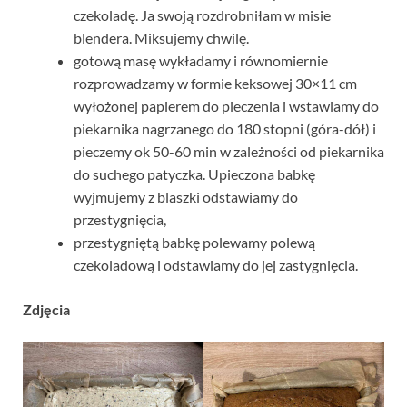
czekoladę. Ja swoją rozdrobniłam w misie
blendera. Miksujemy chwilę.
gotową masę wykładamy i równomiernie
rozprowadzamy w formie keksowej 30×11 cm
wyłożonej papierem do pieczenia i wstawiamy do
piekarnika nagrzanego do 180 stopni (góra-dół) i
pieczemy ok 50-60 min w zależności od piekarnika
do suchego patyczka. Upieczona babkę
wyjmujemy z blaszki odstawiamy do
przestygnięcia,
przestygniętą babkę polewamy polewą
czekoladową i odstawiamy do jej zastygnięcia.
Zdjęcia