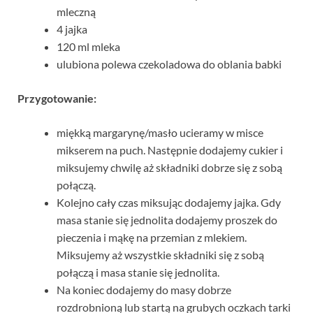
mleczną
4 jajka
120 ml mleka
ulubiona polewa czekoladowa do oblania babki
Przygotowanie:
miękką margarynę/masło ucieramy w misce
mikserem na puch. Następnie dodajemy cukier i
miksujemy chwilę aż składniki dobrze się z sobą
połączą.
Kolejno cały czas miksując dodajemy jajka. Gdy
masa stanie się jednolita dodajemy proszek do
pieczenia i mąkę na przemian z mlekiem.
Miksujemy aż wszystkie składniki się z sobą
połączą i masa stanie się jednolita.
Na koniec dodajemy do masy dobrze
rozdrobnioną lub startą na grubych oczkach tarki