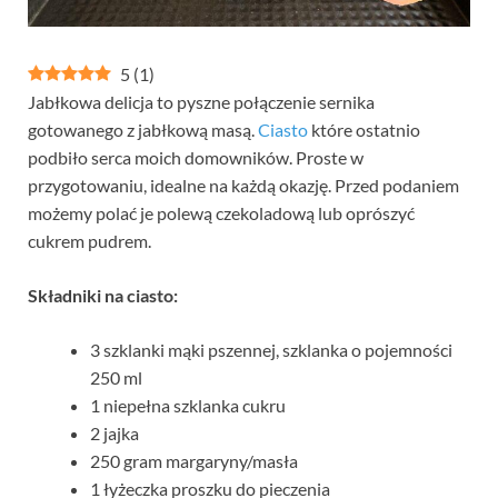
5
(
1
)
Jabłkowa delicja to pyszne połączenie sernika
gotowanego z jabłkową masą.
Ciasto
które ostatnio
podbiło serca moich domowników. Proste w
przygotowaniu, idealne na każdą okazję. Przed podaniem
możemy polać je polewą czekoladową lub oprószyć
cukrem pudrem.
Składniki na ciasto:
3 szklanki mąki pszennej, szklanka o pojemności
250 ml
1 niepełna szklanka cukru
2 jajka
250 gram margaryny/masła
1 łyżeczka proszku do pieczenia