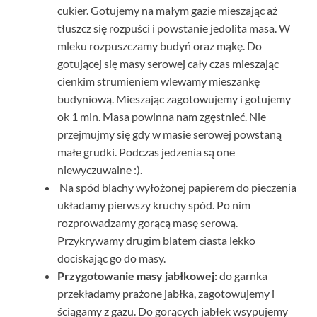
cukier. Gotujemy na małym gazie mieszając aż
tłuszcz się rozpuści i powstanie jedolita masa. W
mleku rozpuszczamy budyń oraz mąkę. Do
gotującej się masy serowej cały czas mieszając
cienkim strumieniem wlewamy mieszankę
budyniową. Mieszając zagotowujemy i gotujemy
ok 1 min. Masa powinna nam zgęstnieć. Nie
przejmujmy się gdy w masie serowej powstaną
małe grudki. Podczas jedzenia są one
niewyczuwalne :).
Na spód blachy wyłożonej papierem do pieczenia
układamy pierwszy kruchy spód. Po nim
rozprowadzamy gorącą masę serową.
Przykrywamy drugim blatem ciasta lekko
dociskając go do masy.
Przygotowanie masy jabłkowej:
do garnka
przekładamy prażone jabłka, zagotowujemy i
ściągamy z gazu. Do gorących jabłek wsypujemy