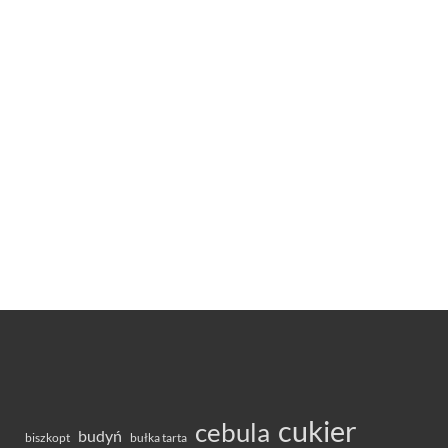
cukier
cebula
budyń
bułka tarta
biszkopt