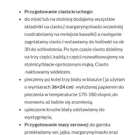
Przygotowanie ciasta kruchego:
do miski lub na stolnicę dodajemy wszystkie
składniki na ciasto,( margarynę/masło wcześniej
rozdrabniamy na mniejsze kawałki) a następnie
zagniatamy ciasto i wstawiamy do lodówki na ok
30 do schłodzenia. Po tym czasie ciasto dzielimy
na trzy części, każdą z części rozwałkowujemy na
stolnicy/blacie oprószonym mąką. Ciasto
nakłuwamy widelcem.
pieczemy po kolei trzy blaty w blaszce ( ja użyłam
o wymiarach
36×24 cm
) wyłożonej papierem do
pieczenia w temperaturze 170-180 stopni, do
momentu aż ładnie się zrumienią.
upieczone kruche blaty odstawiamy do
wystygnięcia,
Przygotowanie masy serowej:
do garnka
przekładamy ser, jajka, margarynę/masło oraz