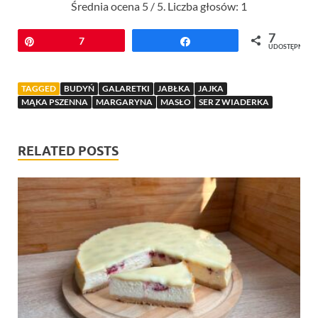
Średnia ocena
5
/ 5. Liczba głosów:
1
7
Przypnij
7
Udostępnij
UDOSTĘPNIEŃ
TAGGED
BUDYŃ
GALARETKI
JABŁKA
JAJKA
MĄKA PSZENNA
MARGARYNA
MASŁO
SER Z WIADERKA
RELATED POSTS