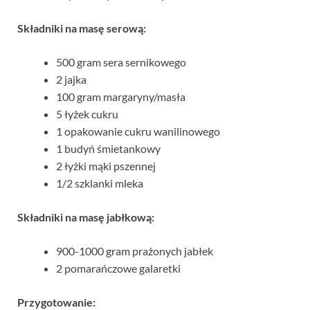
Składniki na masę serową:
500 gram sera sernikowego
2 jajka
100 gram margaryny/masła
5 łyżek cukru
1 opakowanie cukru wanilinowego
1 budyń śmietankowy
2 łyżki mąki pszennej
1/2 szklanki mleka
Składniki na masę jabłkową:
900-1000 gram prażonych jabłek
2 pomarańczowe galaretki
Przygotowanie: