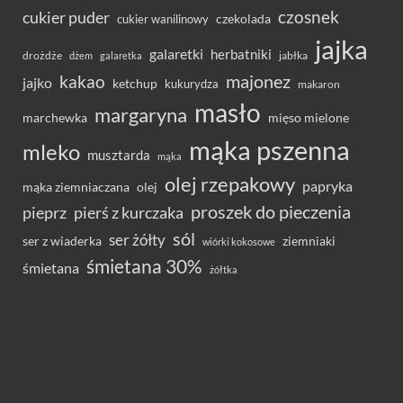
czosnek
cukier puder
cukier wanilinowy
czekolada
jajka
galaretki
herbatniki
drożdże
jabłka
dżem
galaretka
majonez
kakao
jajko
ketchup
kukurydza
makaron
masło
margaryna
marchewka
mięso mielone
mąka pszenna
mleko
musztarda
mąka
olej rzepakowy
papryka
olej
mąka ziemniaczana
proszek do pieczenia
pieprz
pierś z kurczaka
sól
ser żółty
ser z wiaderka
ziemniaki
wiórki kokosowe
śmietana 30%
śmietana
żółtka