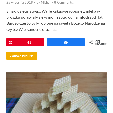
25 września 2019
-
by
Michal
-
8 Comments.
Smaki dzieciństwa… Wafle kakaowe robione z mleka w
proszku pojawiały się w moim życiu od najmłodszych lat.
Bardzo często były robione na święta Bożego Narodzenia
czy też Wielkanocne oraz na …
41
Przypnij
41
Udostępnij
UDOSTĘPNIEŃ
ZOBACZ PRZEPIS