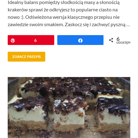
Idealny balans pomiędzy słodkością masy a słonością
krakerów sprawi że odkryjesz to popularne ciasto na
nowo :). Odświeżona wersja klasycznego przepisu nie
zawiedzie swoim smakiem. Zaskocz się i zachwyć pyszną …
6
Przypnij
6
Udostępnij
UDOSTĘPNIEŃ
ZOBACZ PRZEPIS