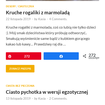
DESERY
/
CIASTECZKA
Kruche rogaliki z marmoladą
22 listopada 2019
-
by
Kasia
-
4 Comments.
Kruche rogaliki z marmolada, coś co lubią nie tylko dzieci
:). Mój smak dzieciństwa który próbuję odtworzyć..
Smakują wyśmienicie same bądź z kubkiem gorącego
kakao lub kawy… Prawdziwy raj dla …
272
Przypnij
272
Udostępnij
UDOSTĘPNIEŃ
ZOBACZ PRZEPIS
CIASTA BEZ PIECZENIA
Ciasto pychotka w wersji egzotycznej
13 listopada 2019
-
by
Kasia
-
2 Comments.