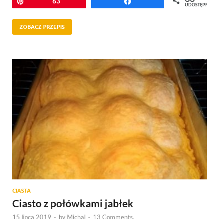
Przypnij
63
Udostępnij
UDOSTĘPNIEŃ
ZOBACZ PRZEPIS
CIASTA
Ciasto z połówkami jabłek
15 lipca 2019
-
by
Michal
-
13 Comments.