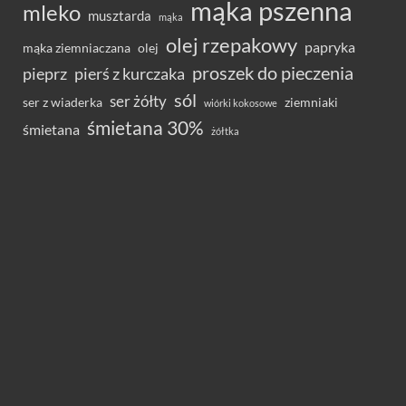
mąka pszenna
mleko
musztarda
mąka
olej rzepakowy
papryka
olej
mąka ziemniaczana
proszek do pieczenia
pieprz
pierś z kurczaka
sól
ser żółty
ser z wiaderka
ziemniaki
wiórki kokosowe
śmietana 30%
śmietana
żółtka