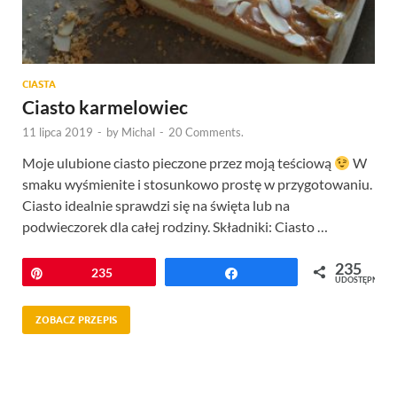
CIASTA
Ciasto karmelowiec
11 lipca 2019
-
by
Michal
-
20 Comments.
Moje ulubione ciasto pieczone przez moją teściową
W
smaku wyśmienite i stosunkowo prostę w przygotowaniu.
Ciasto idealnie sprawdzi się na święta lub na
podwieczorek dla całej rodziny. Składniki: Ciasto …
235
Przypnij
235
Udostępnij
UDOSTĘPNIEŃ
ZOBACZ PRZEPIS