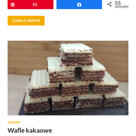
55
Przypnij
55
Udostępnij
UDOSTĘPNIEŃ
ZOBACZ PRZEPIS
DESERY
Wafle kakaowe