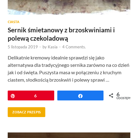
CIASTA
Sernik śmietanowy z brzoskwiniami i
polewą czekoladową
5 listopada 2019
-
by
Kasia
-
4 Comments.
Delikatnie kremowy idealnie sprawdzi się jako
alternatywa dla tradycyjnego sernika zarówno na co dzień
jak i od święta. Puszysta masa w połączeniu z kruchym
ciastem, słodkością brzoskwiń i polewy sprawi …
6
Przypnij
6
Udostępnij
UDOSTĘPNIEŃ
ZOBACZ PRZEPIS