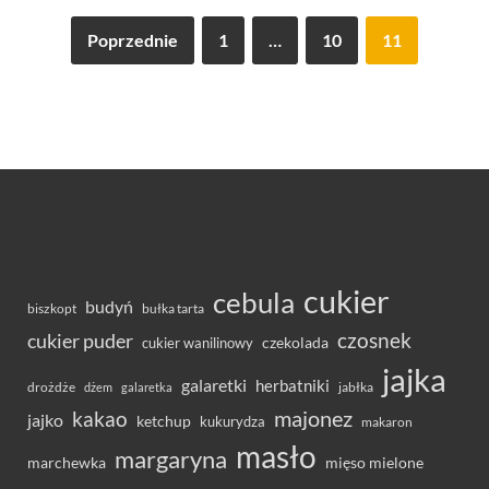
Poprzednie
1
…
10
11
cukier
cebula
budyń
bułka tarta
biszkopt
czosnek
cukier puder
cukier wanilinowy
czekolada
jajka
galaretki
herbatniki
drożdże
jabłka
dżem
galaretka
majonez
kakao
jajko
ketchup
kukurydza
makaron
masło
margaryna
marchewka
mięso mielone