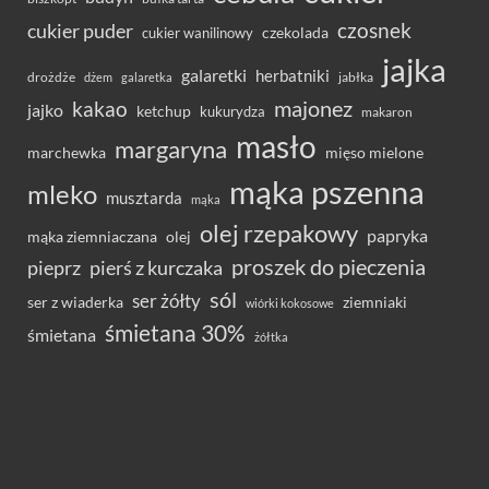
czosnek
cukier puder
cukier wanilinowy
czekolada
jajka
galaretki
herbatniki
drożdże
jabłka
dżem
galaretka
majonez
kakao
jajko
ketchup
kukurydza
makaron
masło
margaryna
marchewka
mięso mielone
mąka pszenna
mleko
musztarda
mąka
olej rzepakowy
papryka
olej
mąka ziemniaczana
proszek do pieczenia
pieprz
pierś z kurczaka
sól
ser żółty
ser z wiaderka
ziemniaki
wiórki kokosowe
śmietana 30%
śmietana
żółtka