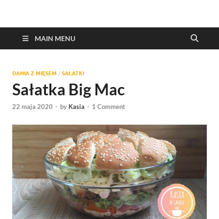
MAIN MENU
DANIA Z MIĘSEM
/
SAŁATKI
Sałatka Big Mac
22 maja 2020
-
by
Kasia
-
1 Comment