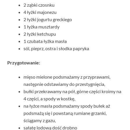
2 ząbki czosnku
4 łyżki majonezu
2 łyżki jogurtu greckiego
1 łyżka musztardy
2 łyżki ketchupu
1 czubata łyżka masła
sól, pieprz, ostra i słodka papryka
Przygotowanie:
mięso mielone podsmażamy z przyprawami,
następnie odstawiamy do przestygnięcia,
bułki przekrawamy na pół, górne części kroimy na
4 części, a spody w kostkę,
na łyżce masła podsmażamy spody bułek aż
podsmażą się i powstaną rumiane grzanki,
ściągamy z gazu,
sałatę lodową dość drobno