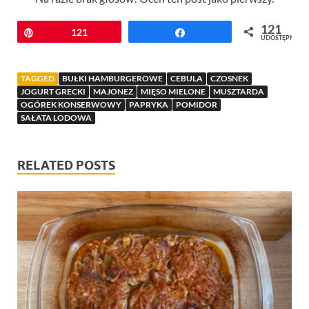
121
Przypnij
121
Udostępnij
UDOSTĘPNIEŃ
TAGGED
BUŁKI HAMBURGEROWE
CEBULA
CZOSNEK
JOGURT GRECKI
MAJONEZ
MIĘSO MIELONE
MUSZTARDA
OGÓREK KONSERWOWY
PAPRYKA
POMIDOR
SAŁATA LODOWA
RELATED POSTS