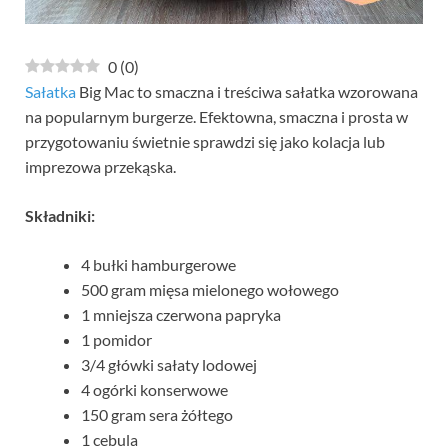
0
(
0
)
Sałatka
Big Mac to smaczna i treściwa sałatka wzorowana
na popularnym burgerze. Efektowna, smaczna i prosta w
przygotowaniu świetnie sprawdzi się jako kolacja lub
imprezowa przekąska.
Składniki:
4 bułki hamburgerowe
500 gram mięsa mielonego wołowego
1 mniejsza czerwona papryka
1 pomidor
3/4 główki sałaty lodowej
4 ogórki konserwowe
150 gram sera żółtego
1 cebula