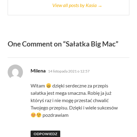
View all posts by Kasia →
One Comment on “Sałatka Big Mac”
pisze:
Milena
14 listopada 2021 o 12:57
Witam
dzięki serdeczne za przepis
sałatka jest mega smaczna. Robię ja już
któryś raz i nie mogę przestać chwalić
Twojego przepisu. Dzięki i wiele sukcesów
pozdrawiam
ODPOWIEDZ