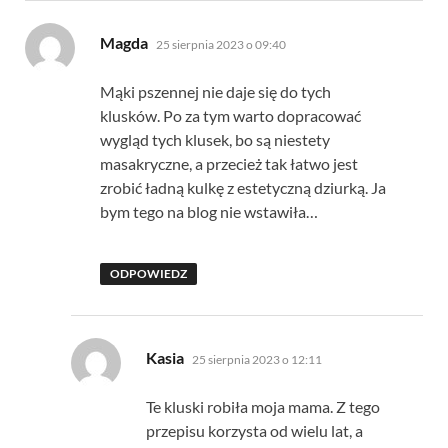
pisze:
Magda
25 sierpnia 2023 o 09:40
Mąki pszennej nie daje się do tych
klusków. Po za tym warto dopracować
wygląd tych klusek, bo są niestety
masakryczne, a przecież tak łatwo jest
zrobić ładną kulkę z estetyczną dziurką. Ja
bym tego na blog nie wstawiła…
ODPOWIEDZ
pisze:
Kasia
25 sierpnia 2023 o 12:11
Te kluski robiła moja mama. Z tego
przepisu korzysta od wielu lat, a