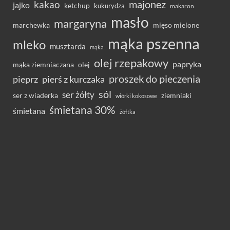
majonez
kakao
jajko
ketchup
kukurydza
makaron
masło
margaryna
marchewka
mięso mielone
mąka pszenna
mleko
musztarda
mąka
olej rzepakowy
papryka
olej
mąka ziemniaczana
proszek do pieczenia
pieprz
pierś z kurczaka
sól
ser żółty
ser z wiaderka
ziemniaki
wiórki kokosowe
śmietana 30%
śmietana
żółtka