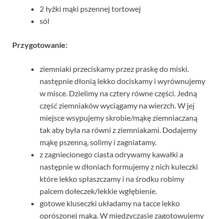
2 łyżki mąki pszennej tortowej
sól
Przygotowanie:
ziemniaki przeciskamy przez praskę do miski.
następnie dłonią lekko dociskamy i wyrównujemy
w misce. Dzielimy na cztery równe części. Jedną
część ziemniaków wyciągamy na wierzch. W jej
miejsce wsypujemy skrobie/mąkę ziemniaczaną
tak aby była na równi z ziemniakami. Dodajemy
mąkę pszenną, solimy i zagniatamy.
z zagniecionego ciasta odrywamy kawałki a
następnie w dłoniach formujemy z nich kuleczki
które lekko spłaszczamy i na środku robimy
palcem dołeczek/lekkie wgłębienie.
gotowe kluseczki układamy na tacce lekko
oprószonej mąką. W międzyczasie zagotowujemy