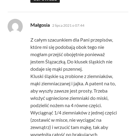
pisze:
Małgosia
2 lipca 2021 o 07:44
Z całym szacunkiem dla Pani przepisów,
które mi się podobają obok tego nie
mogłam przejść obojętnie ponieważ
jestem Ślązaczką. Do klusek śląskich nie
dodaje się mąki pszennej.
Kluski śląskie są zrobione z ziemniaków,
mąki ziemniaczanej i jajka. A patent na to,
aby wyszły zawsze jest prosty. Trzeba
włożyć ugniecione ziemniaki do miski,
podzielić nożem na 4 równe części.
Wyciągnąć 1/4 ziemniaków z jednej części
(zostawić w misce, nie wyciągać na
zewnątrz) i wrzucić tam mąkę, tak aby
wypełniła całość po brakujących