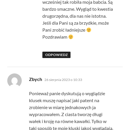
wcześniej tak robiła moja babcia. Są
bardzo smaczne. Wygląd to kwestia
drugorzędna, dla nas nie istotna.
Jeśli dla Pani są za brzydkie, może
Pani zrobić ładniejsze
Pozdrawiam
ODPOWIEDZ
pisze:
Zbych
26 sierpnia 2023 o 10:33
Ponieważ panie dyskutują o wyglądzie
klusek muszę napisać jaki patent na
zrobienie w miarę jednakowych ja
wypracowałem. Z ciasta tworzę długi
wałek i kroję na równe kawałki. Tylko w
taki sposób te moje kluski jakoś wyglądają.