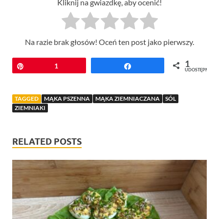
Kliknij na gwiazdkę, aby ocenić!
Na razie brak głosów! Oceń ten post jako pierwszy.
1
Przypnij
1
Udostępnij
UDOSTĘPNIEŃ
TAGGED
MĄKA PSZENNA
MĄKA ZIEMNIACZANA
SÓL
ZIEMNIAKI
RELATED POSTS