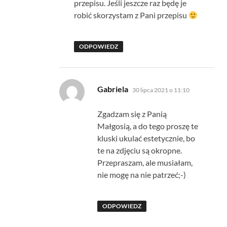
przepisu. Jeśli jeszcze raz będę je
robić skorzystam z Pani przepisu
ODPOWIEDZ
pisze:
Gabriela
30 lipca 2021 o 11:10
Zgadzam się z Panią
Małgosią, a do tego proszę te
kluski ukulać estetycznie, bo
te na zdjęciu są okropne.
Przepraszam, ale musiałam,
nie mogę na nie patrzeć;-)
ODPOWIEDZ