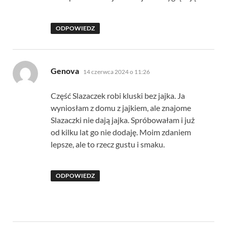
ODPOWIEDZ
pisze:
Genova
14 czerwca 2024 o 11:26
Część Slazaczek robi kluski bez jajka. Ja
wyniosłam z domu z jajkiem, ale znajome
Slazaczki nie dają jajka. Spróbowałam i już
od kilku lat go nie dodaję. Moim zdaniem
lepsze, ale to rzecz gustu i smaku.
ODPOWIEDZ