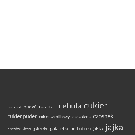
cukier
cebula
budyń
bułka tarta
biszkopt
czosnek
cukier puder
cukier wanilinowy
czekolada
jajka
galaretki
herbatniki
drożdże
jabłka
dżem
galaretka