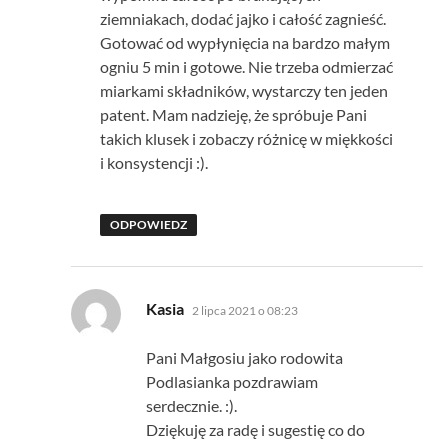
ziemniakach, dodać jajko i całość zagnieść.
Gotować od wypłynięcia na bardzo małym
ogniu 5 min i gotowe. Nie trzeba odmierzać
miarkami składników, wystarczy ten jeden
patent. Mam nadzieję, że spróbuje Pani
takich klusek i zobaczy różnicę w miękkości
i konsystencji :).
ODPOWIEDZ
pisze:
Kasia
2 lipca 2021 o 08:23
Pani Małgosiu jako rodowita
Podlasianka pozdrawiam
serdecznie. :).
Dziękuję za radę i sugestię co do