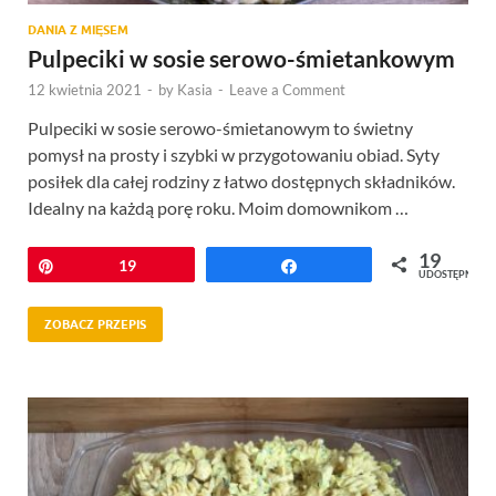
DANIA Z MIĘSEM
Pulpeciki w sosie serowo-śmietankowym
12 kwietnia 2021
-
by
Kasia
-
Leave a Comment
Pulpeciki w sosie serowo-śmietanowym to świetny
pomysł na prosty i szybki w przygotowaniu obiad. Syty
posiłek dla całej rodziny z łatwo dostępnych składników.
Idealny na każdą porę roku. Moim domownikom …
19
Przypnij
19
Udostępnij
UDOSTĘPNIEŃ
ZOBACZ PRZEPIS