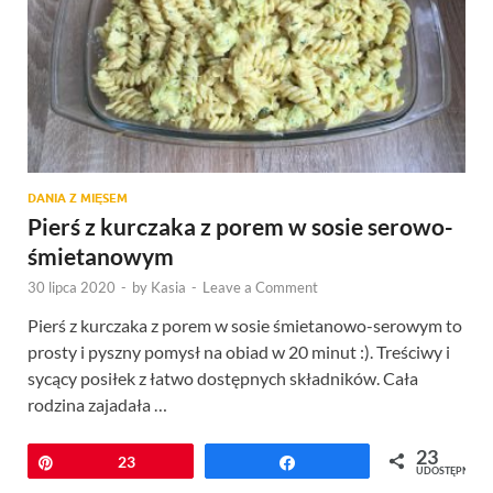
DANIA Z MIĘSEM
Pierś z kurczaka z porem w sosie serowo-
śmietanowym
30 lipca 2020
-
by
Kasia
-
Leave a Comment
Pierś z kurczaka z porem w sosie śmietanowo-serowym to
prosty i pyszny pomysł na obiad w 20 minut :). Treściwy i
sycący posiłek z łatwo dostępnych składników. Cała
rodzina zajadała …
23
Przypnij
23
Udostępnij
UDOSTĘPNIEŃ