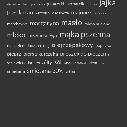
jajka
galaretki
herbatniki
drożdże
jabłka
dżem
galaretka
majonez
kakao
jajko
ketchup
kukurydza
makaron
masło
margaryna
marchewka
mięso mielone
mąka pszenna
mleko
musztarda
mąka
olej rzepakowy
papryka
olej
mąka ziemniaczana
proszek do pieczenia
pieprz
pierś z kurczaka
sól
ser żółty
ser z wiaderka
ziemniaki
wiórki kokosowe
śmietana 30%
śmietana
żółtka