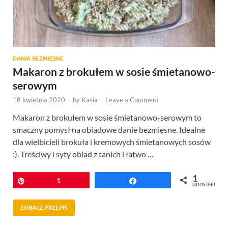
DANIA BEZMIĘSNE
Makaron z brokułem w sosie śmietanowo-
serowym
18 kwietnia 2020
-
by
Kasia
-
Leave a Comment
Makaron z brokułem w sosie śmietanowo-serowym to
smaczny pomysł na obiadowe danie bezmięsne. Idealne
dla wielbicieli brokuła i kremowych śmietanowych sosów
:). Treściwy i syty obiad z tanich i łatwo …
1
Przypnij
1
Udostępnij
UDOSTĘPNIEŃ
ZOBACZ PRZEPIS