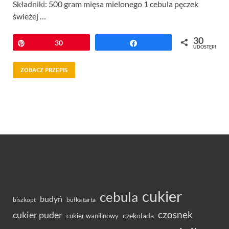
Składniki: 500 gram mięsa mielonego 1 cebula pęczek
świeżej …
30
Przypnij
30
Udostępnij
UDOSTĘPNIEŃ
ZOBACZ PRZEPIS
cukier
cebula
budyń
bułka tarta
biszkopt
czosnek
cukier puder
cukier wanilinowy
czekolada