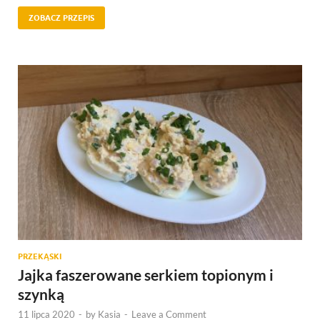
ZOBACZ PRZEPIS
PRZEKĄSKI
Jajka faszerowane serkiem topionym i
szynką
11 lipca 2020
-
by
Kasia
-
Leave a Comment