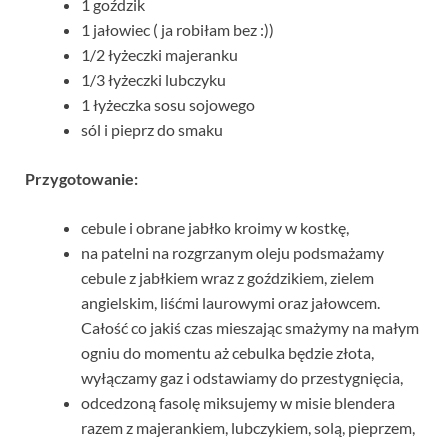
1 goździk
1 jałowiec ( ja robiłam bez :))
1/2 łyżeczki majeranku
1/3 łyżeczki lubczyku
1 łyżeczka sosu sojowego
sól i pieprz do smaku
Przygotowanie:
cebule i obrane jabłko kroimy w kostkę,
na patelni na rozgrzanym oleju podsmażamy
cebule z jabłkiem wraz z goździkiem, zielem
angielskim, liśćmi laurowymi oraz jałowcem.
Całość co jakiś czas mieszając smażymy na małym
ogniu do momentu aż cebulka będzie złota,
wyłączamy gaz i odstawiamy do przestygnięcia,
odcedzoną fasolę miksujemy w misie blendera
razem z majerankiem, lubczykiem, solą, pieprzem,