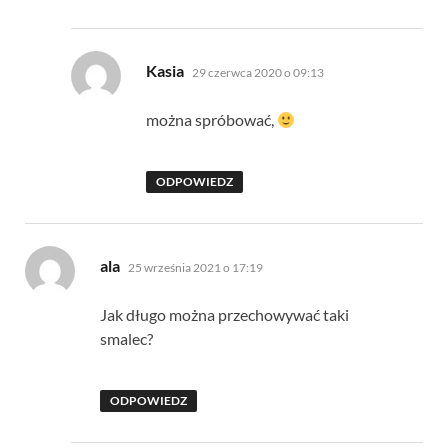
pisze:
Kasia
29 czerwca 2020 o 09:13
można spróbować,
ODPOWIEDZ
pisze:
ala
25 września 2021 o 17:19
Jak długo można przechowywać taki
smalec?
ODPOWIEDZ