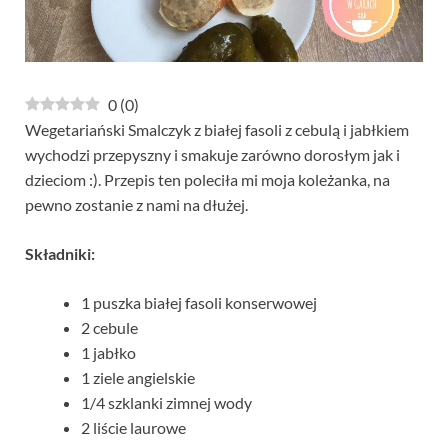
0
(
0
)
Wegetariański Smalczyk z białej fasoli z cebulą i jabłkiem
wychodzi przepyszny i smakuje zarówno dorosłym jak i
dzieciom :). Przepis ten poleciła mi moja koleżanka, na
pewno zostanie z nami na dłużej.
Składniki:
1 puszka białej fasoli konserwowej
2 cebule
1 jabłko
1 ziele angielskie
1/4 szklanki zimnej wody
2 liście laurowe