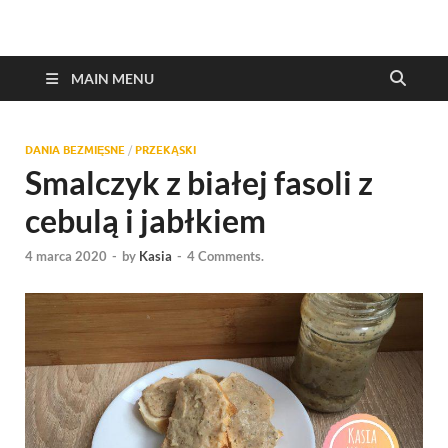
MAIN MENU
DANIA BEZMIĘSNE
/
PRZEKĄSKI
Smalczyk z białej fasoli z
cebulą i jabłkiem
4 marca 2020
-
by
Kasia
-
4 Comments.