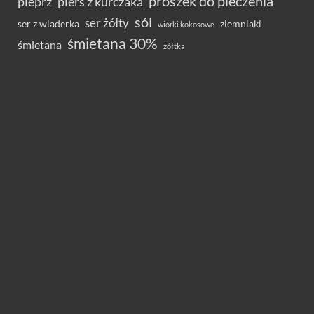
proszek do pieczenia
pieprz
pierś z kurczaka
sól
ser żółty
ser z wiaderka
ziemniaki
wiórki kokosowe
śmietana 30%
śmietana
żółtka