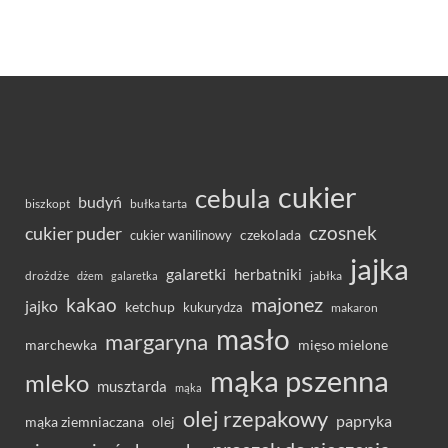
cukier
cebula
budyń
bułka tarta
biszkopt
czosnek
cukier puder
cukier wanilinowy
czekolada
jajka
galaretki
herbatniki
drożdże
jabłka
dżem
galaretka
majonez
kakao
jajko
ketchup
kukurydza
makaron
masło
margaryna
marchewka
mięso mielone
mąka pszenna
mleko
musztarda
mąka
olej rzepakowy
papryka
olej
mąka ziemniaczana