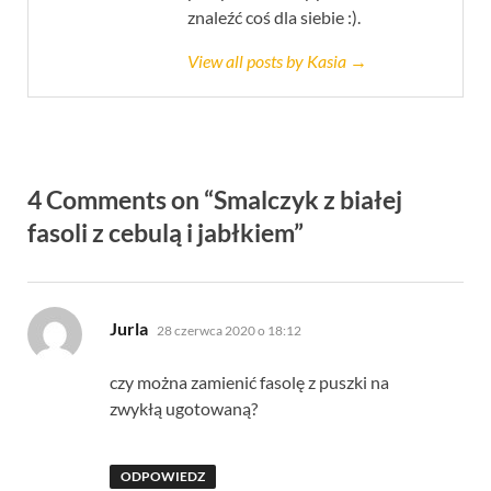
znaleźć coś dla siebie :).
View all posts by Kasia →
4 Comments on “Smalczyk z białej
fasoli z cebulą i jabłkiem”
pisze:
Jurla
28 czerwca 2020 o 18:12
czy można zamienić fasolę z puszki na
zwykłą ugotowaną?
ODPOWIEDZ