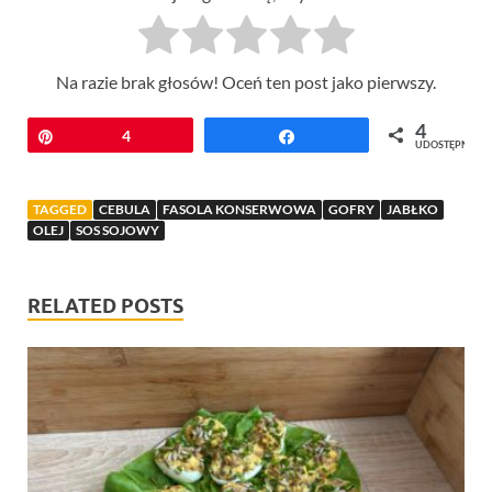
Na razie brak głosów! Oceń ten post jako pierwszy.
4
Przypnij
4
Udostępnij
UDOSTĘPNIEŃ
TAGGED
CEBULA
FASOLA KONSERWOWA
GOFRY
JABŁKO
OLEJ
SOS SOJOWY
RELATED POSTS