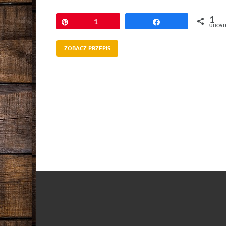
1
Przypnij
1
Udostępnij
UDOST
ZOBACZ PRZEPIS