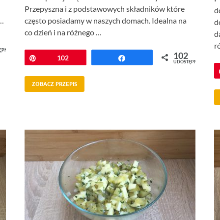
Przepyszna i z podstawowych składników które
d
 …
często posiadamy w naszych domach. Idealna na
d
co dzień i na różnego …
d
r
ĘPNIEŃ
102
Przypnij
102
Udostępnij
UDOSTĘPNIEŃ
ZOBACZ PRZEPIS