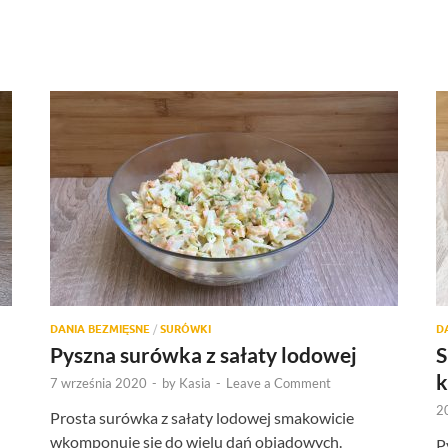
DANIA BEZMIĘSNE
/
SURÓWKI
D
Pyszna surówka z sałaty lodowej
S
k
7 września 2020
-
by
Kasia
-
Leave a Comment
2
Prosta surówka z sałaty lodowej smakowicie
wkomponuje się do wielu dań obiadowych.
P