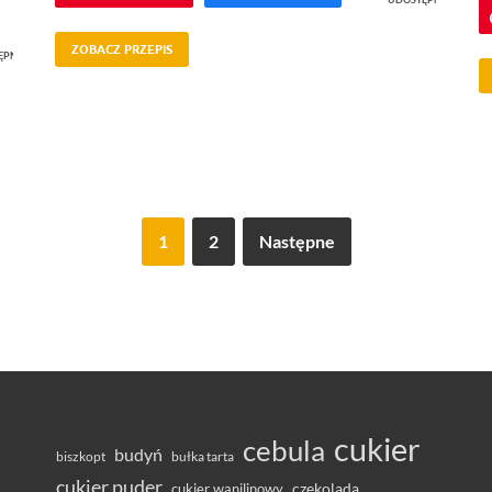
ZOBACZ PRZEPIS
ĘPNIEŃ
1
2
Następne
cukier
cebula
budyń
bułka tarta
biszkopt
cukier puder
cukier wanilinowy
czekolada