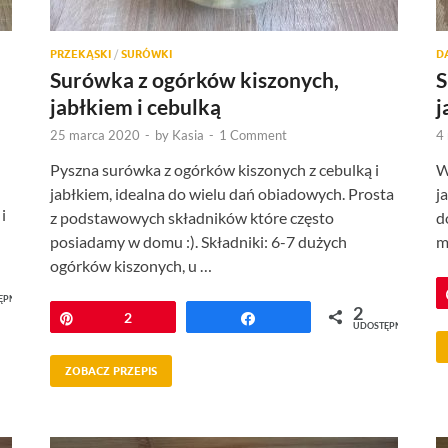
PRZEKĄSKI
/
SURÓWKI
D
Surówka z ogórków kiszonych,
S
jabłkiem i cebulką
j
25 marca 2020
-
by
Kasia
-
1 Comment
4
Pyszna surówka z ogórków kiszonych z cebulką i
W
jabłkiem, idealna do wielu dań obiadowych. Prosta
j
i
z podstawowych składników które często
d
posiadamy w domu :). Składniki: 6-7 dużych
m
ogórków kiszonych, u …
ĘPNIEŃ
2
Przypnij
2
Udostępnij
UDOSTĘPNIEŃ
ZOBACZ PRZEPIS