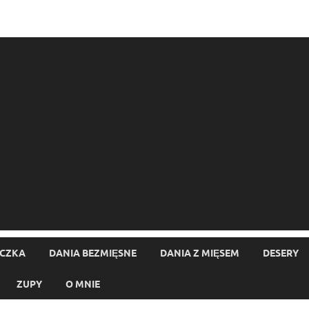
ECZKA
DANIA BEZMIĘSNE
DANIA Z MIĘSEM
DESERY
ZUPY
O MNIE