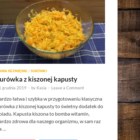
ANIA BEZMIĘSNE
/
SURÓWKI
urówka z kiszonej kapusty
1 grudnia 2019
-
by
Kasia
-
Leave a Comment
ardzo łatwa i szybka w przygotowaniu klasyczna
urówka z kiszonej kapusty to świetny dodatek do
biadu. Kapusta kiszona to bomba witamin,
ardzo zdrowa dla naszego organizmu, w sam raz
a …