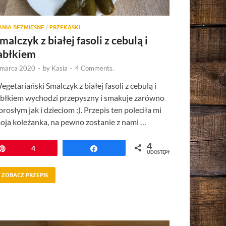
ANIA BEZMIĘSNE
/
PRZEKĄSKI
malczyk z białej fasoli z cebulą i
abłkiem
 marca 2020
-
by
Kasia
-
4 Comments.
egetariański Smalczyk z białej fasoli z cebulą i
abłkiem wychodzi przepyszny i smakuje zarówno
orosłym jak i dzieciom :). Przepis ten poleciła mi
oja koleżanka, na pewno zostanie z nami …
4
Przypnij
4
Udostępnij
UDOSTĘPNIEŃ
ZOBACZ PRZEPIS