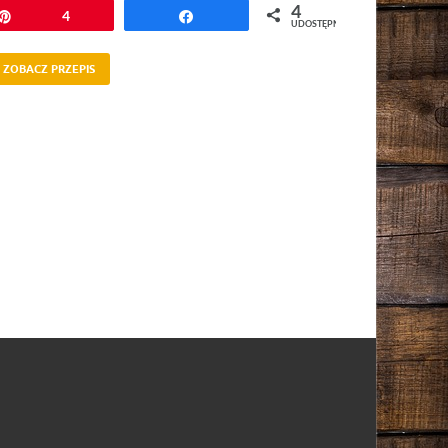
4
Przypnij
4
Udostępnij
UDOSTĘPNIEŃ
ZOBACZ PRZEPIS