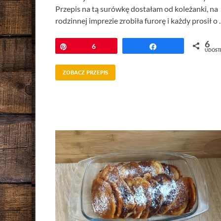
Przepis na tą surówkę dostałam od koleżanki, na
rodzinnej imprezie zrobiła furorę i każdy prosił o
6
Przypnij
6
Udostępnij
UDOST
ZOBACZ PRZEPIS