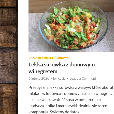
DANIA BEZMIĘSNE
/
SURÓWKI
Lekka surówka z domowym
winegretem
6 lutego 2020
-
by
Kasia
-
Leave a Comment
Przepyszna lekka surówka z warzyw które akurat
miałam w lodówce z domowym sosem winegret.
Lekka kwaskowatość sosu w połączeniu ze
słodyczą jabłka i marchewki idealnie się razem
komponują. Świetny dodatek …