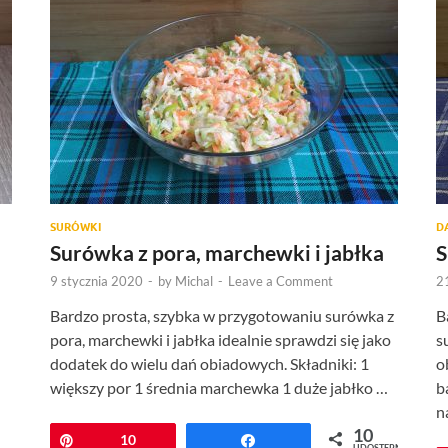
SURÓWKI
D
Surówka z pora, marchewki i jabłka
S
9 stycznia 2020
-
by
Michal
-
Leave a Comment
2
Bardzo prosta, szybka w przygotowaniu surówka z
B
pora, marchewki i jabłka idealnie sprawdzi się jako
s
dodatek do wielu dań obiadowych. Składniki: 1
o
większy por 1 średnia marchewka 1 duże jabłko …
b
n
10
Przypnij
10
Udostępnij
UDOSTĘPNIEŃ