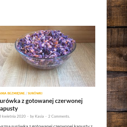
ANIA BEZMIĘSNE
/
SURÓWKI
urówka z gotowanej czerwonej
apusty
0 kwietnia 2020
-
by
Kasia
-
2 Comments.
yszna surówka z gotowanej czerwonej kapusty z