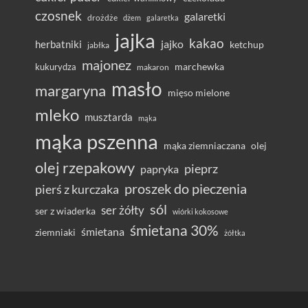
czosnek
galaretki
drożdże
dżem
galaretka
jajka
kakao
herbatniki
jajko
ketchup
jabłka
majonez
marchewka
kukurydza
makaron
masło
margaryna
mięso mielone
mleko
musztarda
mąka
mąka pszenna
olej
mąka ziemniaczana
olej rzepakowy
pieprz
papryka
proszek do pieczenia
pierś z kurczaka
sól
ser żółty
ser z wiaderka
wiórki kokosowe
śmietana 30%
śmietana
ziemniaki
żółtka