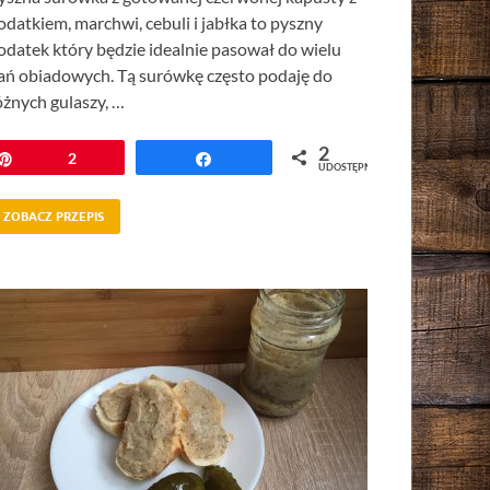
odatkiem, marchwi, cebuli i jabłka to pyszny
odatek który będzie idealnie pasował do wielu
ań obiadowych. Tą surówkę często podaję do
óżnych gulaszy, …
2
Przypnij
2
Udostępnij
UDOSTĘPNIEŃ
ZOBACZ PRZEPIS