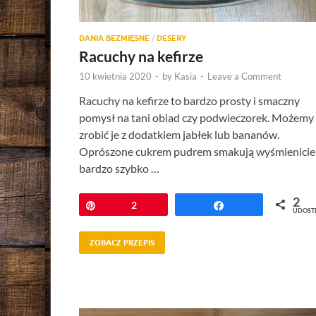
DANIA BEZMIĘSNE
/
DESERY
Racuchy na kefirze
10 kwietnia 2020
-
by
Kasia
-
Leave a Comment
Racuchy na kefirze to bardzo prosty i smaczny
pomysł na tani obiad czy podwieczorek. Możemy
zrobić je z dodatkiem jabłek lub bananów.
Oprószone cukrem pudrem smakują wyśmienicie 
bardzo szybko …
2
Przypnij
2
Udostępnij
UDOST
ZOBACZ PRZEPIS