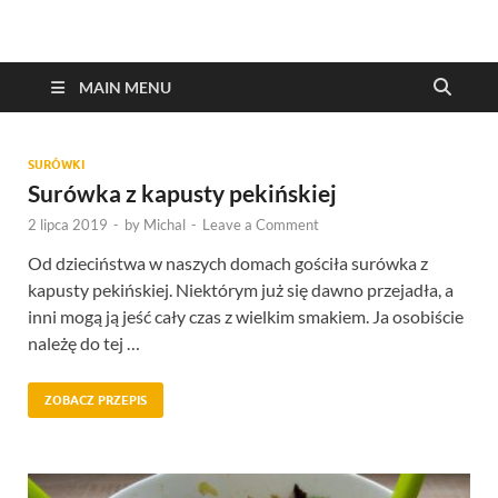
MAIN MENU
SURÓWKI
Surówka z kapusty pekińskiej
2 lipca 2019
-
by
Michal
-
Leave a Comment
Od dzieciństwa w naszych domach gościła surówka z
kapusty pekińskiej. Niektórym już się dawno przejadła, a
inni mogą ją jeść cały czas z wielkim smakiem. Ja osobiście
należę do tej …
ZOBACZ PRZEPIS