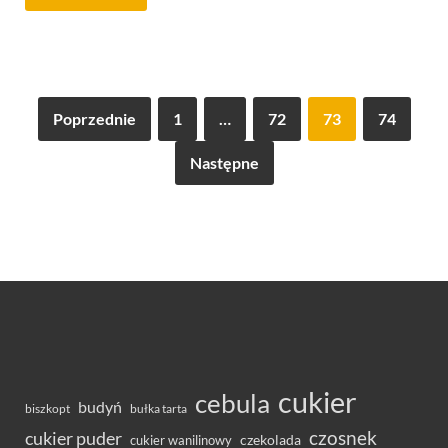
Poprzednie
1
…
72
73
74
Następne
cukier
cebula
budyń
bułka tarta
biszkopt
czosnek
cukier puder
cukier wanilinowy
czekolada