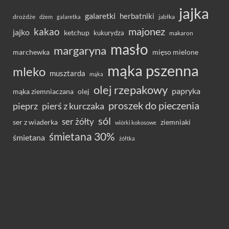
jajka
galaretki
herbatniki
drożdże
jabłka
dżem
galaretka
majonez
kakao
jajko
ketchup
kukurydza
makaron
masło
margaryna
marchewka
mięso mielone
mąka pszenna
mleko
musztarda
mąka
olej rzepakowy
papryka
olej
mąka ziemniaczana
proszek do pieczenia
pieprz
pierś z kurczaka
sól
ser żółty
ser z wiaderka
ziemniaki
wiórki kokosowe
śmietana 30%
śmietana
żółtka