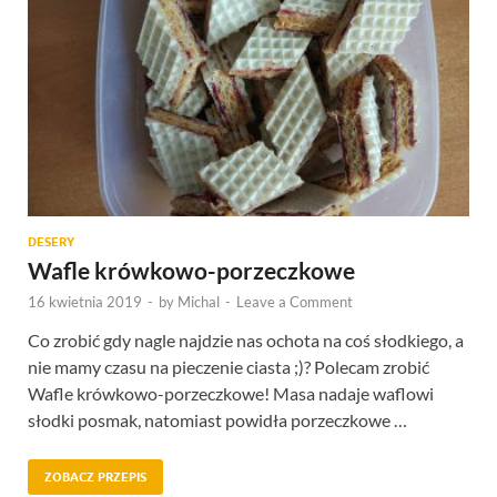
DESERY
Wafle krówkowo-porzeczkowe
16 kwietnia 2019
-
by
Michal
-
Leave a Comment
Co zrobić gdy nagle najdzie nas ochota na coś słodkiego, a
nie mamy czasu na pieczenie ciasta ;)? Polecam zrobić
Wafle krówkowo-porzeczkowe! Masa nadaje waflowi
słodki posmak, natomiast powidła porzeczkowe …
ZOBACZ PRZEPIS