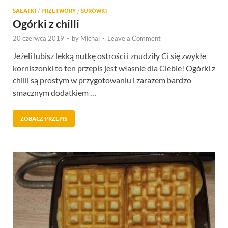
SAŁATKI
/
PRZETWORY
/
SURÓWKI
Ogórki z chilli
20 czerwca 2019
-
by
Michal
-
Leave a Comment
Jeżeli lubisz lekką nutkę ostrości i znudziły Ci się zwykłe
korniszonki to ten przepis jest własnie dla Ciebie! Ogórki z
chilli są prostym w przygotowaniu i zarazem bardzo
smacznym dodatkiem …
ZOBACZ PRZEPIS