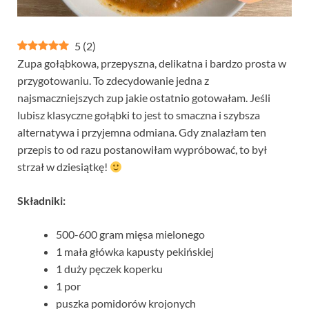
5
(
2
)
Zupa gołąbkowa, przepyszna, delikatna i bardzo prosta w
przygotowaniu. To zdecydowanie jedna z
najsmaczniejszych zup jakie ostatnio gotowałam. Jeśli
lubisz klasyczne gołąbki to jest to smaczna i szybsza
alternatywa i przyjemna odmiana. Gdy znalazłam ten
przepis to od razu postanowiłam wypróbować, to był
strzał w dziesiątkę!
Składniki:
500-600 gram mięsa mielonego
1 mała główka kapusty pekińskiej
1 duży pęczek koperku
1 por
puszka pomidorów krojonych