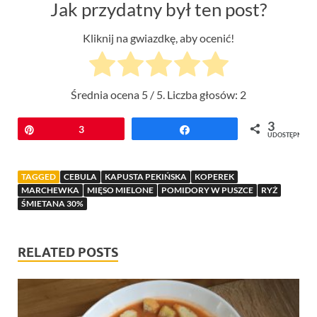
Jak przydatny był ten post?
Kliknij na gwiazdkę, aby ocenić!
Średnia ocena
5
/ 5. Liczba głosów:
2
3
Przypnij
3
Udostępnij
UDOSTĘPNIEŃ
TAGGED
CEBULA
KAPUSTA PEKIŃSKA
KOPEREK
MARCHEWKA
MIĘSO MIELONE
POMIDORY W PUSZCE
RYŻ
ŚMIETANA 30%
RELATED POSTS