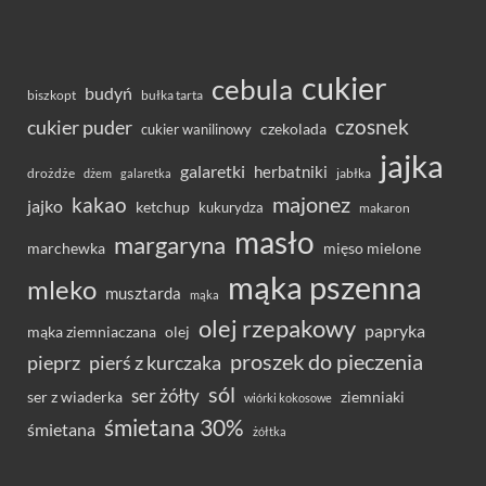
cukier
cebula
budyń
bułka tarta
biszkopt
czosnek
cukier puder
cukier wanilinowy
czekolada
jajka
galaretki
herbatniki
drożdże
jabłka
dżem
galaretka
majonez
kakao
jajko
ketchup
kukurydza
makaron
masło
margaryna
marchewka
mięso mielone
mąka pszenna
mleko
musztarda
mąka
olej rzepakowy
papryka
olej
mąka ziemniaczana
proszek do pieczenia
pieprz
pierś z kurczaka
sól
ser żółty
ser z wiaderka
ziemniaki
wiórki kokosowe
śmietana 30%
śmietana
żółtka