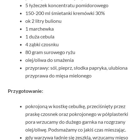
5 łyżeczek koncentratu pomidorowego
150-200 ml śmietanki kremówki 30%
ok 2 litry bulionu
1 marchewka
1 duża cebula
4 ząbki czosnku
80 gram surowego ryżu
olej/oliwa do smażenia
przyprawy: sól, pieprz, słodka papryka, ulubiona
przyprawa do mięsa mielonego
Przygotowanie:
pokrojoną w kostkę cebulkę, przeciśnięty przez
praskę czosnek oraz pokrojonego w półplasterki
pora wrzucamy do dużego garnka na rozgrzany
olej/oliwę. Podsmażamy co jakiś czas mieszając.
gdy warzywa ładnie się zeszklą, wrzucamy mięso