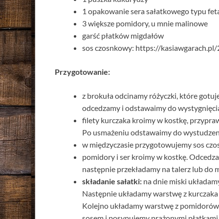
1 opakowanie sera sałatkowego typu feta
3 większe pomidory, u mnie malinowe
garść płatków migdałów
sos czosnkowy: https://kasiawgarach.p
Przygotowanie:
z brokuła odcinamy różyczki, które gotu
odcedzamy i odstawaimy do wystygnięci
filety kurczaka kroimy w kostkę, przypra
Po usmażeniu odstawaimy do wystudzen
w międzyczasie przygotowujemy sos czo
pomidory i ser kroimy w kostkę. Odcedza
następnie przekładamy na talerz lub do mi
składanie sałatki:
na dnie miski układam
Następnie układamy warstwę z kurczaka 
Kolejno układamy warstwę z pomidorów i
sosem i posypujemy prażonymi płatkami