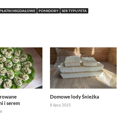
PŁATKI MIGDAŁOWE
POMIDORY
SER TYPU FETA
erowane
Domowe lody Śnieżka
i i serem
8 lipca 2025
26