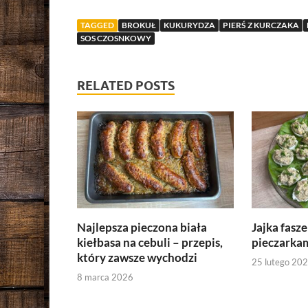
TAGGED
BROKUŁ
KUKURYDZA
PIERŚ Z KURCZAKA
SOS CZOSNKOWY
RELATED POSTS
Najlepsza pieczona biała
Jajka fasz
kiełbasa na cebuli – przepis,
pieczarkam
który zawsze wychodzi
25 lutego 20
8 marca 2026