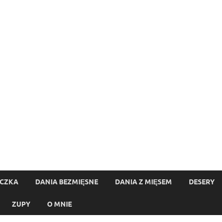
ECZKA
DANIA BEZMIĘSNE
DANIA Z MIĘSEM
DESERY
ZUPY
O MNIE