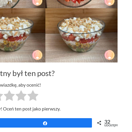
tny był ten post?
gwiazdkę, aby ocenić!
! Oceń ten post jako pierwszy.
32
Udostępnij
UDOSTĘPNIEŃ