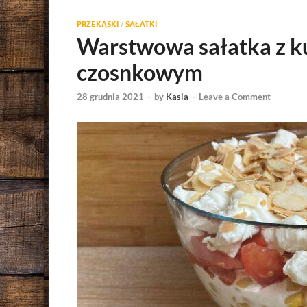
PRZEKĄSKI
/
SAŁATKI
Warstwowa sałatka z ku
czosnkowym
28 grudnia 2021
-
by
Kasia
-
Leave a Comment