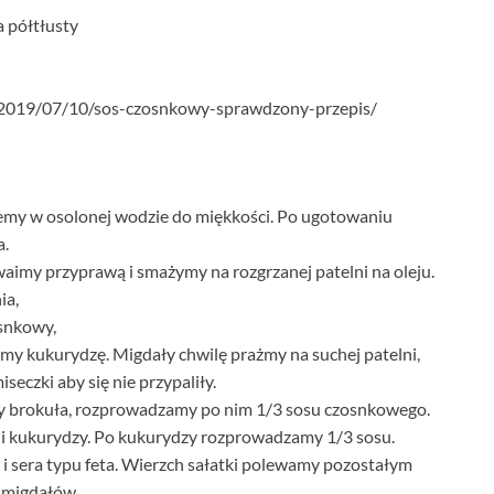
 półtłusty
l/2019/07/10/sos-czosnkowy-sprawdzony-przepis/
jemy w osolonej wodzie do miękkości. Po ugotowaniu
a.
waimy przyprawą i smażymy na rozgrzanej patelni na oleju.
ia,
snkowy,
my kukurydzę. Migdały chwilę prażmy na suchej patelni,
seczki aby się nie przypaliły.
y brokuła, rozprowadzamy po nim 1/3 sosu czosnkowego.
i kukurydzy. Po kukurydzy rozprowadzamy 1/3 sosu.
 sera typu feta. Wierzch sałatki polewamy pozostałym
 migdałów.