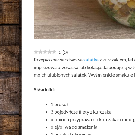
0
(
0
)
Przepyszna warstwowa
sałatka
z kurczakiem, fet
imprezowa przekąska lub kolacja. Ja podaje ją w
moich ulubionych sałatek. Wyśmienicie smakuje i p
Składniki:
1 brokuł
3 pojedyńcze filety z kurczaka
ulubiona przyprawa do kurczaka u mnie g
olej/oliwa do smażenia
1 puszka kukurydzy