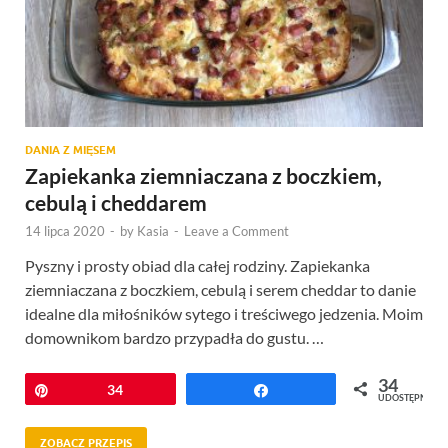
DANIA Z MIĘSEM
Zapiekanka ziemniaczana z boczkiem,
cebulą i cheddarem
14 lipca 2020
-
by
Kasia
-
Leave a Comment
Pyszny i prosty obiad dla całej rodziny. Zapiekanka
ziemniaczana z boczkiem, cebulą i serem cheddar to danie
idealne dla miłośników sytego i treściwego jedzenia. Moim
domownikom bardzo przypadła do gustu. …
34
Przypnij
34
Udostępnij
UDOSTĘPNIEŃ
ZOBACZ PRZEPIS