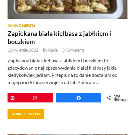
DANIA Z MIĘSEM
Zapiekana biała kiełbasa z jabłkiem i
boczkiem
11 kwietnia 2022
-
by
Kasia
-
3 Comments.
Zapiekana biała kiełbasa z jabłkiem i boczkiem to
zdecydowanie najlepsze wydanie białej kiełbasy jakie
kiedykolwiek jadłam. Przepis na to danie dostałam od
mojej cioci która serwuje je od lat. Polecam …
29
Przypnij
29
Udostępnij
UDOSTĘPNIEŃ
ZOBACZ PRZEPIS