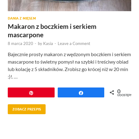
DANIA Z MIĘSEM
Makaron z boczkiem i serkiem
mascarpone
8 marca 2020
-
by
Kasia
-
Leave a Comment
Bajecznie prosty makaron z wędzonym boczkiem i serkiem
mascarpone to świetny pomysł na szybki i treściwy obiad
lub kolację z 5 składników. Zrobisz go krócej niż w 20 min
:)!. …
0
Przypnij
Udostępnij
UDOSTĘPNIEŃ
ZOBACZ PRZEPIS