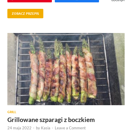
UDOSTĘPNIEŃ
ZOBACZ PRZEPIS
GRILL
Grillowane szparagi z boczkiem
24 maja 2022
-
by
Kasia
-
Leave a Comment