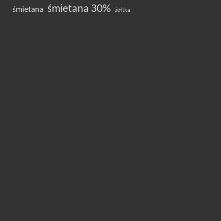
śmietana 30%
śmietana
żółtka