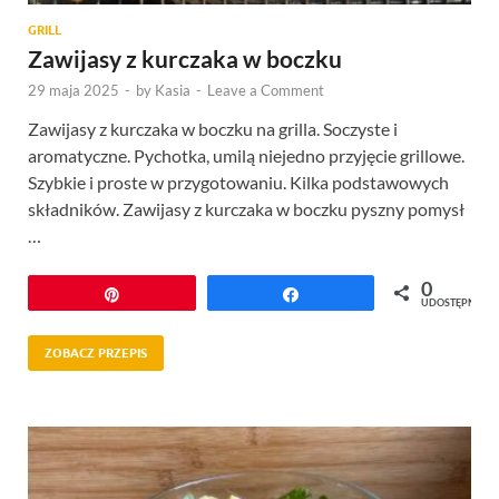
GRILL
Zawijasy z kurczaka w boczku
29 maja 2025
-
by
Kasia
-
Leave a Comment
Zawijasy z kurczaka w boczku na grilla. Soczyste i
aromatyczne. Pychotka, umilą niejedno przyjęcie grillowe.
Szybkie i proste w przygotowaniu. Kilka podstawowych
składników. Zawijasy z kurczaka w boczku pyszny pomysł
…
0
Przypnij
Udostępnij
UDOSTĘPNIEŃ
ZOBACZ PRZEPIS