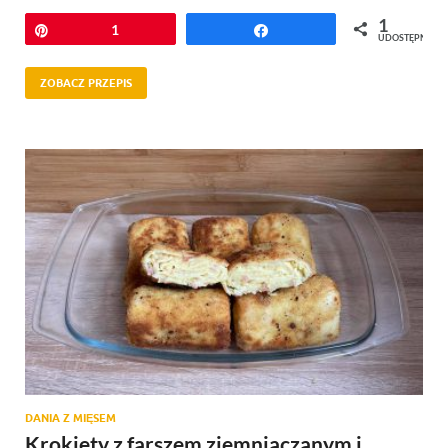
1
Przypnij
1
Udostępnij
UDOSTĘPNIEŃ
ZOBACZ PRZEPIS
DANIA Z MIĘSEM
Krokiety z farszem ziemniaczanym i