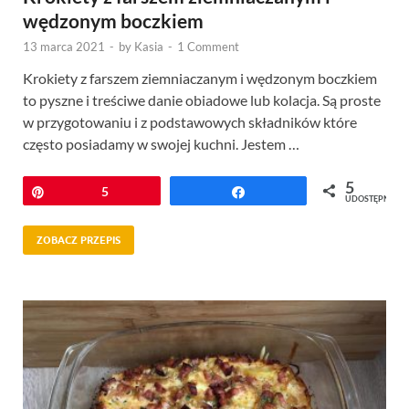
wędzonym boczkiem
13 marca 2021
-
by
Kasia
-
1 Comment
Krokiety z farszem ziemniaczanym i wędzonym boczkiem
to pyszne i treściwe danie obiadowe lub kolacja. Są proste
w przygotowaniu i z podstawowych składników które
często posiadamy w swojej kuchni. Jestem …
5
Przypnij
5
Udostępnij
UDOSTĘPNIEŃ
ZOBACZ PRZEPIS