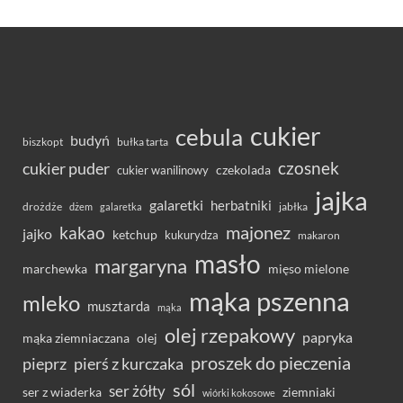
cukier
cebula
budyń
bułka tarta
biszkopt
czosnek
cukier puder
cukier wanilinowy
czekolada
jajka
galaretki
herbatniki
drożdże
jabłka
dżem
galaretka
majonez
kakao
jajko
ketchup
kukurydza
makaron
masło
margaryna
marchewka
mięso mielone
mąka pszenna
mleko
musztarda
mąka
olej rzepakowy
papryka
olej
mąka ziemniaczana
proszek do pieczenia
pieprz
pierś z kurczaka
sól
ser żółty
ser z wiaderka
ziemniaki
wiórki kokosowe