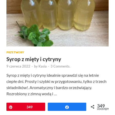
PRZETWORY
Syrop z mięty i cytryny
9 czerwca 2022
-
by
Kasia
-
3 Comments.
Syrop z mięty i cytryny idealnie sprawdzi się na letnie
ciepłe dni. Prosty i szybki w przygotowaniu, tylko z trzech
składników!. Aromatyczny i bardzo orzeźwiający.
Rozrobiony z zimną wodą i …
349
Przypnij
349
Udostępnij
UDOSTĘPNIEŃ