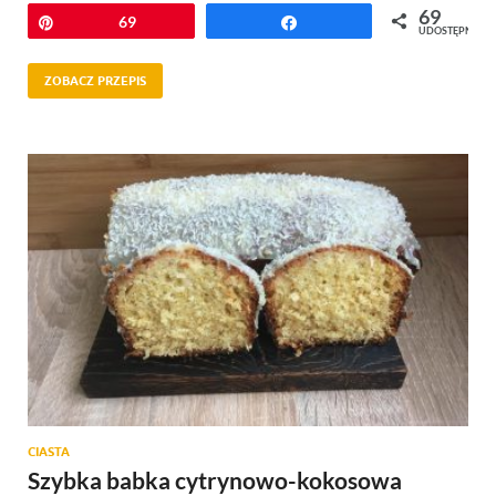
69
Przypnij
69
Udostępnij
UDOSTĘPNIEŃ
ZOBACZ PRZEPIS
CIASTA
Szybka babka cytrynowo-kokosowa