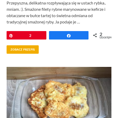
Przepyszna, delikatna rozpływająca się w ustach rybka..
mniam. :). Smażone filety rybne marynowane w kefirze i
obtaczane w bułce tartej to świetna odmiana od
tradycyjnej smażonej ryby. Ja podaje je …
2
Przypnij
2
Udostępnij
UDOSTĘPNIEŃ
ZOBACZ PRZEPIS