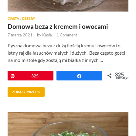
CIASTA
/
DESERY
Domowa beza z kremem i owocami
7 marca 2021
-
by
Kasia
-
1 Comment
Pyszna domowa beza z dużą ilością kremu i owoców to
istny raj dla łasuchów małych i dużych . Beza często gości
na moim stole gdy zostają mi białka z innych …
325
Przypnij
325
Udostępnij
UDOSTĘPNIEŃ
ZOBACZ PRZEPIS