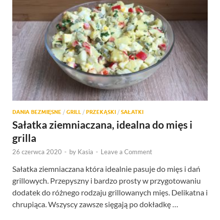
DANIA BEZMIĘSNE
/
GRILL
/
PRZEKĄSKI
/
SAŁATKI
Sałatka ziemniaczana, idealna do mięs i
grilla
26 czerwca 2020
-
by
Kasia
-
Leave a Comment
Sałatka ziemniaczana która idealnie pasuje do mięs i dań
grillowych. Przepyszny i bardzo prosty w przygotowaniu
dodatek do różnego rodzaju grillowanych mięs. Delikatna i
chrupiąca. Wszyscy zawsze sięgają po dokładkę …