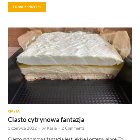
ZOBACZ PRZEPIS
CIASTA
Ciasto cytrynowa fantazja
1 czerwca 2022
-
by
Kasia
-
2 Comments.
Ciasto cytrynowa fantazja jest lekkie i orzeźwiające. To