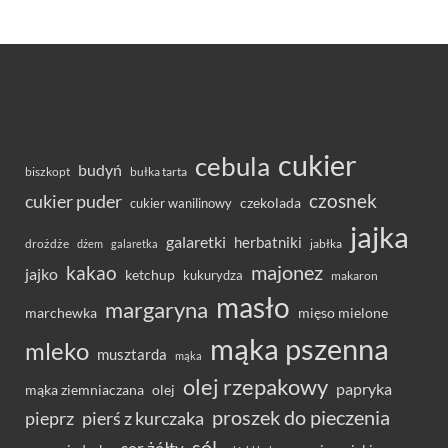
cukier
cebula
budyń
bułka tarta
biszkopt
czosnek
cukier puder
cukier wanilinowy
czekolada
jajka
galaretki
herbatniki
drożdże
jabłka
dżem
galaretka
majonez
kakao
jajko
ketchup
kukurydza
makaron
masło
margaryna
marchewka
mięso mielone
mąka pszenna
mleko
musztarda
mąka
olej rzepakowy
papryka
olej
mąka ziemniaczana
proszek do pieczenia
pieprz
pierś z kurczaka
sól