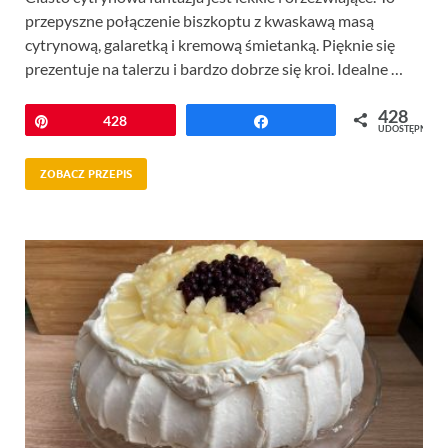
przepyszne połączenie biszkoptu z kwaskawą masą
cytrynową, galaretką i kremową śmietanką. Pięknie się
prezentuje na talerzu i bardzo dobrze się kroi. Idealne …
428
Przypnij
428
Udostępnij
UDOSTĘPNIEŃ
ZOBACZ PRZEPIS