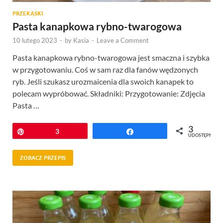
PRZEKĄSKI
Pasta kanapkowa rybno-twarogowa
10 lutego 2023
-
by
Kasia
-
Leave a Comment
Pasta kanapkowa rybno-twarogowa jest smaczna i szybka
w przygotowaniu. Coś w sam raz dla fanów wędzonych
ryb. Jeśli szukasz urozmaicenia dla swoich kanapek to
polecam wypróbować. Składniki: Przygotowanie: Zdjęcia
Pasta …
3
Przypnij
3
Udostępnij
UDOSTĘPNIEŃ
ZOBACZ PRZEPIS