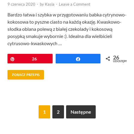
9 czerwca 2020
-
by
Kasia
-
Leave a Comment
Bardzo łatwa i szybka w przygotowaniu babka cytrynowo-
kokosowa to pyszne ciasto na każdą okazję. Kwaskowo-
słodka oblana polewą z białej czekolady i kokosową
posypką smakuje wybornie :). Idealna dla wielbicieli
cytrusowo-kwaskowych …
26
Przypnij
26
Udostępnij
UDOSTĘPNIEŃ
ZOBACZ PRZEPIS
1
2
Następne