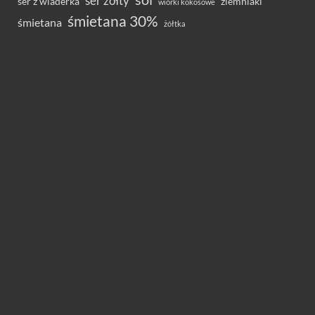
ser żółty
ser z wiaderka
ziemniaki
wiórki kokosowe
śmietana 30%
śmietana
żółtka