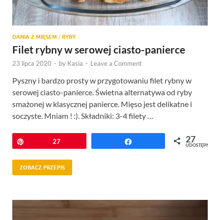
DANIA Z MIĘSEM
/
RYBY
Filet rybny w serowej ciasto-panierce
23 lipca 2020
-
by
Kasia
-
Leave a Comment
Pyszny i bardzo prosty w przygotowaniu filet rybny w
serowej ciasto-panierce. Świetna alternatywa od ryby
smażonej w klasycznej panierce. Mięso jest delikatne i
soczyste. Mniam ! :). Składniki: 3-4 filety …
27
Przypnij
27
Udostępnij
UDOSTĘPNIEŃ
ZOBACZ PRZEPIS