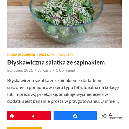
DANIA BEZMIĘSNE
/
PRZEKĄSKI
/
SAŁATKI
Błyskawiczna sałatka ze szpinakiem
22 lutego 2021
-
by
Kasia
-
1 Comment
Błyskawiczna sałatka ze szpinakiem z dodatkiem
suszonych pomidorów i sera typu feta. Idealna na kolację
lub imprezową przekąskę. Smakuje wyśmienicie a w
dodatku jest banalnie prosta w przygotowaniu. U mnie …
4
Przypnij
4
Udostępnij
UDOSTĘPNIEŃ