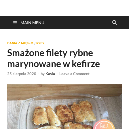
MAIN MENU
DANIA Z MIĘSEM
/
RYBY
Smażone filety rybne
marynowane w kefirze
25 sierpnia 2020
-
by
Kasia
-
Leave a Comment