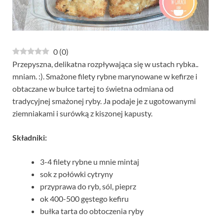
0
(
0
)
Przepyszna, delikatna rozpływająca się w ustach rybka..
mniam. :). Smażone filety rybne marynowane w kefirze i
obtaczane w bułce tartej to świetna odmiana od
tradycyjnej smażonej ryby. Ja podaje je z ugotowanymi
ziemniakami i surówką z kiszonej kapusty.
Składniki:
3-4 filety rybne u mnie mintaj
sok z połówki cytryny
przyprawa do ryb, sól, pieprz
ok 400-500 gęstego kefiru
bułka tarta do obtoczenia ryby