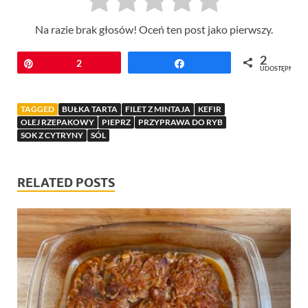
Na razie brak głosów! Oceń ten post jako pierwszy.
2
Przypnij
2
Udostępnij
UDOSTĘPNIEŃ
TAGGED
BUŁKA TARTA
FILET Z MINTAJA
KEFIR
OLEJ RZEPAKOWY
PIEPRZ
PRZYPRAWA DO RYB
SOK Z CYTRYNY
SÓL
RELATED POSTS