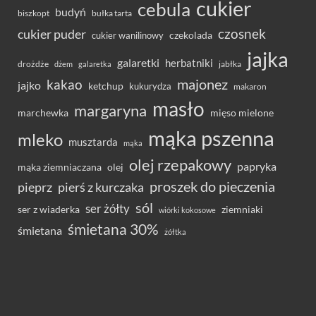
cukier
cebula
budyń
bułka tarta
biszkopt
czosnek
cukier puder
cukier wanilinowy
czekolada
jajka
galaretki
herbatniki
drożdże
jabłka
dżem
galaretka
majonez
kakao
jajko
ketchup
kukurydza
makaron
masło
margaryna
marchewka
mięso mielone
mąka pszenna
mleko
musztarda
mąka
olej rzepakowy
papryka
olej
mąka ziemniaczana
proszek do pieczenia
pieprz
pierś z kurczaka
sól
ser żółty
ser z wiaderka
ziemniaki
wiórki kokosowe
śmietana 30%
śmietana
żółtka