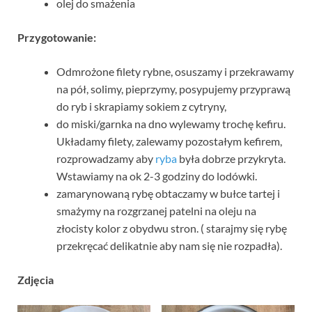
olej do smażenia
Przygotowanie:
Odmrożone filety rybne, osuszamy i przekrawamy
na pół, solimy, pieprzymy, posypujemy przyprawą
do ryb i skrapiamy sokiem z cytryny,
do miski/garnka na dno wylewamy trochę kefiru.
Układamy filety, zalewamy pozostałym kefirem,
rozprowadzamy aby
ryba
była dobrze przykryta.
Wstawiamy na ok 2-3 godziny do lodówki.
zamarynowaną rybę obtaczamy w bułce tartej i
smażymy na rozgrzanej patelni na oleju na
złocisty kolor z obydwu stron. ( starajmy się rybę
przekręcać delikatnie aby nam się nie rozpadła).
Zdjęcia