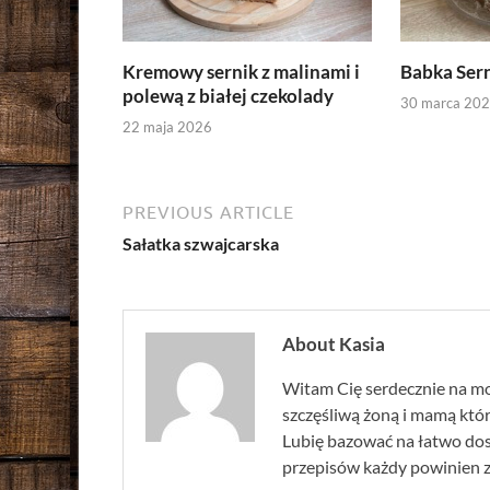
Kremowy sernik z malinami i
Babka Ser
polewą z białej czekolady
30 marca 20
22 maja 2026
PREVIOUS ARTICLE
Sałatka szwajcarska
About Kasia
Witam Cię serdecznie na mo
szczęśliwą żoną i mamą która
Lubię bazować na łatwo do
przepisów każdy powinien zna