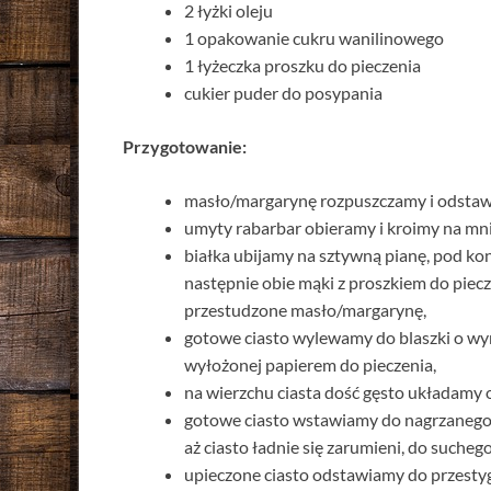
2 łyżki oleju
1 opakowanie cukru wanilinowego
1 łyżeczka proszku do pieczenia
cukier puder do posypania
Przygotowanie:
masło/margarynę rozpuszczamy i odstaw
umyty rabarbar obieramy i kroimy na mni
białka ubijamy na sztywną pianę, pod koni
następnie obie mąki z proszkiem do piec
przestudzone masło/margarynę,
gotowe ciasto wylewamy do blaszki o wy
wyłożonej papierem do pieczenia,
na wierzchu ciasta dość gęsto układamy 
gotowe ciasto wstawiamy do nagrzanego p
aż ciasto ładnie się zarumieni, do sucheg
upieczone ciasto odstawiamy do przest