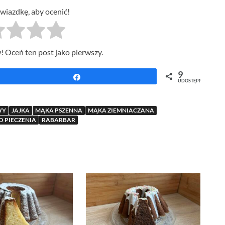
gwiazdkę, aby ocenić!
! Oceń ten post jako pierwszy.
9
Udostępnij
UDOSTĘPNIEŃ
WY
JAJKA
MĄKA PSZENNA
MĄKA ZIEMNIACZANA
O PIECZENIA
RABARBAR