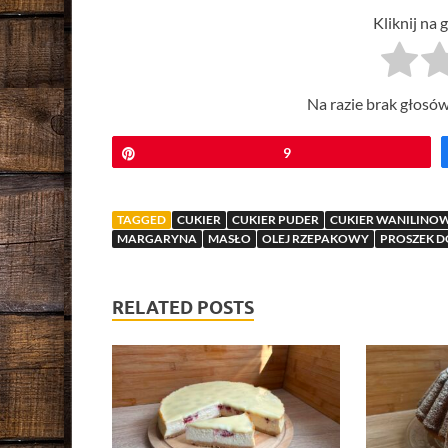
Kliknij na 
Na razie brak głosów
Przypnij
9
TAGGED
CUKIER
CUKIER PUDER
CUKIER WANILINO
MARGARYNA
MASŁO
OLEJ RZEPAKOWY
PROSZEK D
RELATED POSTS