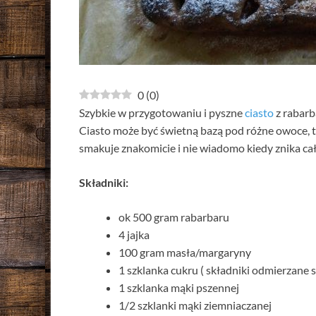
0
(
0
)
Szybkie w przygotowaniu i pyszne
ciasto
z rabarb
Ciasto może być świetną bazą pod różne owoce, t
smakuje znakomicie i nie wiadomo kiedy znika ca
Składniki:
ok 500 gram rabarbaru
4 jajka
100 gram masła/margaryny
1 szklanka cukru ( składniki odmierzane 
1 szklanka mąki pszennej
1/2 szklanki mąki ziemniaczanej