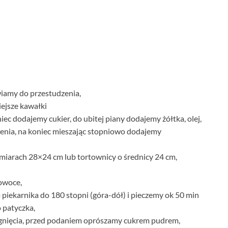
iamy do przestudzenia,
ejsze kawałki
ec dodajemy cukier, do ubitej piany dodajemy żółtka, olej,
zenia, na koniec mieszając stopniowo dodajemy
miarach 28×24 cm lub tortownicy o średnicy 24 cm,
owoce,
iekarnika do 180 stopni (góra-dół) i pieczemy ok 50 min
o patyczka,
ygnięcia, przed podaniem oprószamy cukrem pudrem,