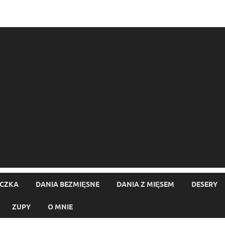
ECZKA
DANIA BEZMIĘSNE
DANIA Z MIĘSEM
DESERY
ZUPY
O MNIE