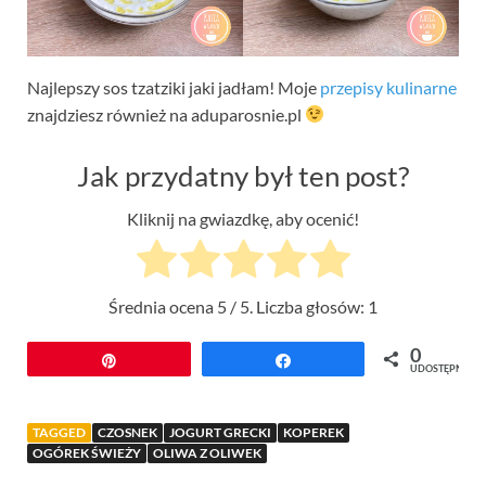
Najlepszy sos tzatziki jaki jadłam! Moje
przepisy kulinarne
znajdziesz również na aduparosnie.pl
Jak przydatny był ten post?
Kliknij na gwiazdkę, aby ocenić!
Średnia ocena
5
/ 5. Liczba głosów:
1
0
Przypnij
Udostępnij
UDOSTĘPNIEŃ
TAGGED
CZOSNEK
JOGURT GRECKI
KOPEREK
OGÓREK ŚWIEŻY
OLIWA Z OLIWEK