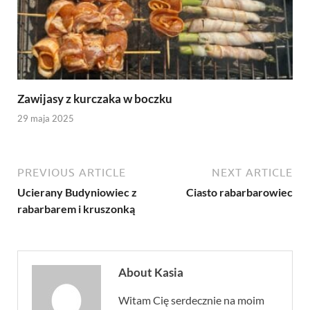
Zawijasy z kurczaka w boczku
29 maja 2025
PREVIOUS ARTICLE
NEXT ARTICLE
Ucierany Budyniowiec z
Ciasto rabarbarowiec
rabarbarem i kruszonką
About Kasia
Witam Cię serdecznie na moim