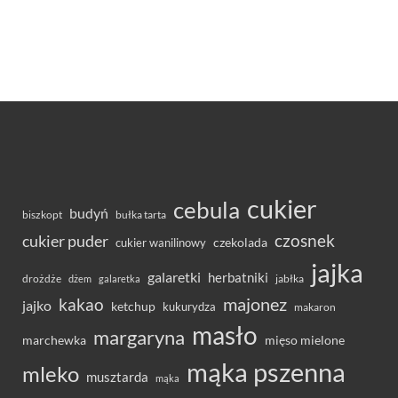
cukier
cebula
budyń
bułka tarta
biszkopt
czosnek
cukier puder
cukier wanilinowy
czekolada
jajka
galaretki
herbatniki
drożdże
jabłka
dżem
galaretka
majonez
kakao
jajko
ketchup
kukurydza
makaron
masło
margaryna
marchewka
mięso mielone
mąka pszenna
mleko
musztarda
mąka