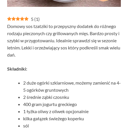
5
(
1
)
Domowy sos tzatziki to przepyszny dodatek do różnego
rodzaju pieczonych czy grillowanych mięs. Bardzo prosty i
szybki w przygotowaniu. Idealnie sprawdzi się w sezonie
letnim. Lekki i orzeźwiający sos który podkreśli smak wielu
dań.
Składniki:
2 duże ogórki szklarniowe, możemy zamienić na 4-
5 ogórków gruntowych
2 średnie ząbki czosnku
400 gram jogurtu greckiego
1 łyżka oliwy z oliwek opcjonalnie
kilka gałązek świeżego koperku
sól