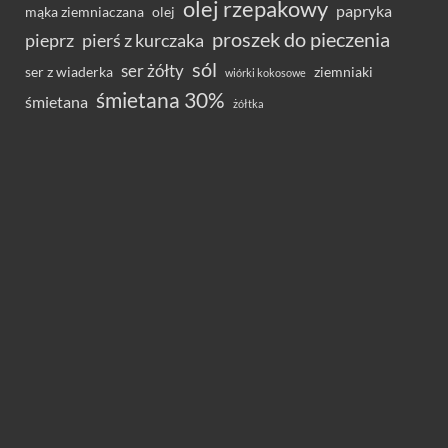
olej rzepakowy
papryka
olej
mąka ziemniaczana
proszek do pieczenia
pieprz
pierś z kurczaka
sól
ser żółty
ser z wiaderka
ziemniaki
wiórki kokosowe
śmietana 30%
śmietana
żółtka