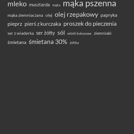
mąka pszenna
mleko
musztarda
mąka
olej rzepakowy
papryka
olej
mąka ziemniaczana
proszek do pieczenia
pieprz
pierś z kurczaka
sól
ser żółty
ser z wiaderka
ziemniaki
wiórki kokosowe
śmietana 30%
śmietana
żółtka