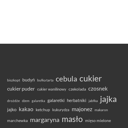
cukier
cebula
budyń
bułka tarta
biszkopt
czosnek
cukier puder
cukier wanilinowy
czekolada
jajka
galaretki
herbatniki
drożdże
jabłka
dżem
galaretka
majonez
kakao
jajko
ketchup
kukurydza
makaron
masło
margaryna
marchewka
mięso mielone