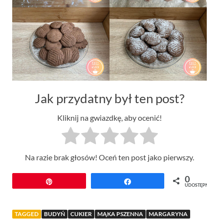
Jak przydatny był ten post?
Kliknij na gwiazdkę, aby ocenić!
Na razie brak głosów! Oceń ten post jako pierwszy.
0
Przypnij
Udostępnij
UDOSTĘPNIEŃ
TAGGED
BUDYŃ
CUKIER
MĄKA PSZENNA
MARGARYNA