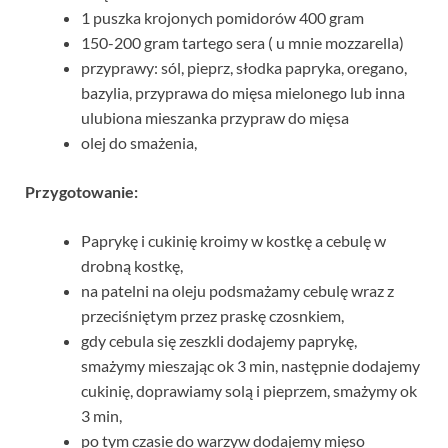
1 puszka krojonych pomidorów 400 gram
150-200 gram tartego sera ( u mnie mozzarella)
przyprawy: sól, pieprz, słodka papryka, oregano,
bazylia, przyprawa do mięsa mielonego lub inna
ulubiona mieszanka przypraw do mięsa
olej do smażenia,
Przygotowanie:
Paprykę i cukinię kroimy w kostkę a cebulę w
drobną kostkę,
na patelni na oleju podsmażamy cebulę wraz z
przeciśniętym przez praskę czosnkiem,
gdy cebula się zeszkli dodajemy paprykę,
smażymy mieszając ok 3 min, następnie dodajemy
cukinię, doprawiamy solą i pieprzem, smażymy ok
3 min,
po tym czasie do warzyw dodajemy mięso