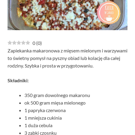
0
(
0
)
Zapiekanka makaronowa z mięsem mielonym i warzywami
to świetny pomysł na pyszny obiad lub kolację dla całej
rodziny. Szybka i prosta w przygotowaniu.
Składniki:
350 gram dowolnego makaronu
ok 500 gram mięsa mielonego
1 papryka czerwona
1 mniejsza cukinia
1 duża cebula
3 ząbki czosnku