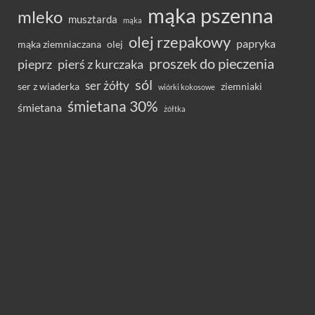
mąka pszenna
mleko
musztarda
mąka
olej rzepakowy
papryka
olej
mąka ziemniaczana
proszek do pieczenia
pieprz
pierś z kurczaka
sól
ser żółty
ser z wiaderka
ziemniaki
wiórki kokosowe
śmietana 30%
śmietana
żółtka