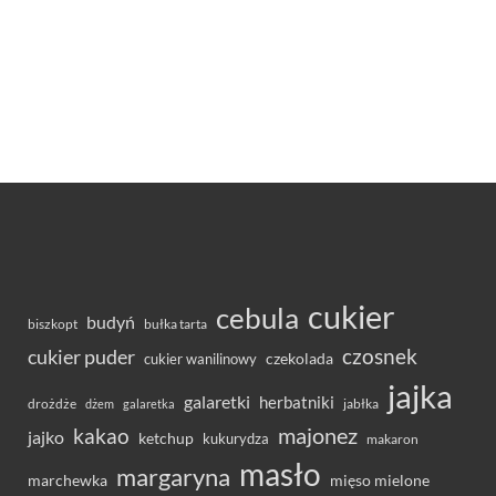
cukier
cebula
budyń
bułka tarta
biszkopt
czosnek
cukier puder
cukier wanilinowy
czekolada
jajka
galaretki
herbatniki
drożdże
jabłka
dżem
galaretka
majonez
kakao
jajko
ketchup
kukurydza
makaron
masło
margaryna
marchewka
mięso mielone