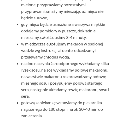
mielone, przyprawiamy pozostałymi
przyprawami, smażymy mieszając aż mięso nie
będzie surowe,
gdy mięso będzie usmażone a warzywa miękkie
dodajemy pomidory w puszcze, dokładnie
mieszamy, całość dusimy 3-4 minuty.
w międzyczasie gotujemy makaron w osolonej
wodzie wg instrukcji al dente, odcedzamy i
przelewamy chłodną wodą,
na dno naczynia żaroodpornego wykładamy kilka
łyżek sosu, na sos wykładamy połowę makaronu,
na warstwie makaronu rozprowadzamy połowę
mięsnego sosu i posypujemy połową startego
sera, następnie układamy resztę makaronu, sosu i
sera,
gotową zapiekankę wstawiamy do piekarnika
nagrzanego do 180 stopni na ok 30-40 min do
zapieczenia,