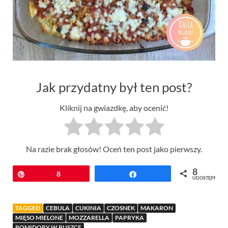
Jak przydatny był ten post?
Kliknij na gwiazdkę, aby ocenić!
Na razie brak głosów! Oceń ten post jako pierwszy.
8
Przypnij
8
Udostępnij
UDOSTĘPNIEŃ
TAGGED
CEBULA
CUKINIA
CZOSNEK
MAKARON
MIĘSO MIELONE
MOZZARELLA
PAPRYKA
POMIDORY W PUSZCE