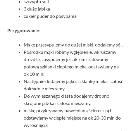
szczypta soli
3 duże jabłka
cukier puder do posypania
Przygotowanie:
Mąkę przesypujemy do dużej miski, dodajemy sól,
Pośrodku mąki robimy wgłębienie, wkruszamy
drożdże, zasypujemy je cukrem i zalewamy
połową szklanki ciepłego mleka, odstawiamy na
ok 10 min,
Następnie dodajemy jajko, szklankę mleka i całość
dokładnie mieszamy,
Do wymieszanego ciasta dodajemy drobno
skrojone jabłka i całość mieszamy,
miskę przykrywamy bawełnianą ściereczką i
odstawiamy w ciepłe miejsce na ok 20-30 min do
wyrośnięcia