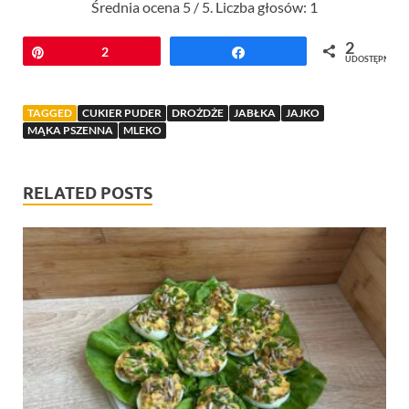
Średnia ocena
5
/ 5. Liczba głosów:
1
2
Przypnij
2
Udostępnij
UDOSTĘPNIEŃ
TAGGED
CUKIER PUDER
DROŻDŻE
JABŁKA
JAJKO
MĄKA PSZENNA
MLEKO
RELATED POSTS