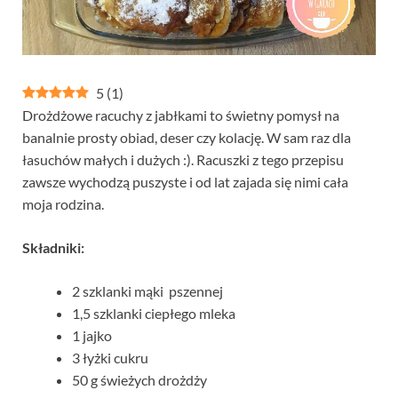
5
(
1
)
Drożdżowe racuchy z jabłkami to świetny pomysł na
banalnie prosty obiad, deser czy kolację. W sam raz dla
łasuchów małych i dużych :). Racuszki z tego przepisu
zawsze wychodzą puszyste i od lat zajada się nimi cała
moja rodzina.
Składniki:
2 szklanki mąki pszennej
1,5 szklanki ciepłego mleka
1 jajko
3 łyżki cukru
50 g świeżych drożdży