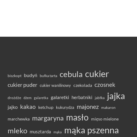
cukier
cebula
budyń
bułka tarta
biszkopt
czosnek
cukier puder
cukier wanilinowy
czekolada
jajka
galaretki
herbatniki
drożdże
jabłka
dżem
galaretka
majonez
kakao
jajko
ketchup
kukurydza
makaron
masło
margaryna
marchewka
mięso mielone
mąka pszenna
mleko
musztarda
mąka