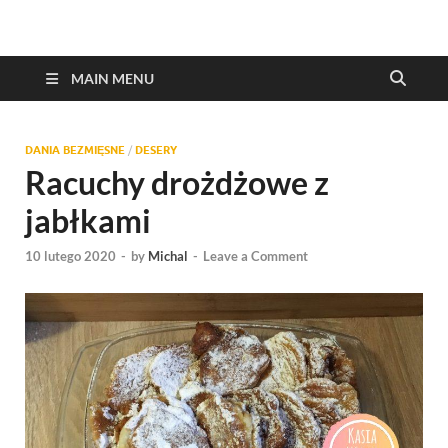
MAIN MENU
DANIA BEZMIĘSNE
/
DESERY
Racuchy drożdżowe z
jabłkami
10 lutego 2020
-
by
Michal
-
Leave a Comment