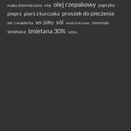
olej rzepakowy
papryka
olej
mąka ziemniaczana
proszek do pieczenia
pieprz
pierś z kurczaka
sól
ser żółty
ser z wiaderka
ziemniaki
wiórki kokosowe
śmietana 30%
śmietana
żółtka